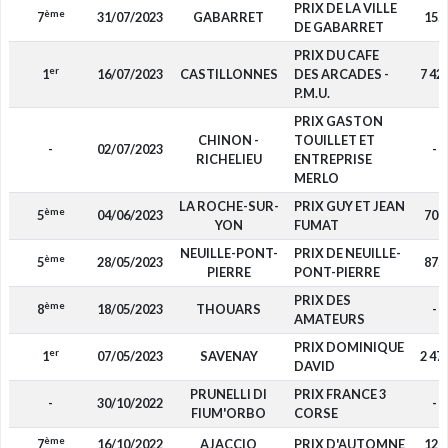
PRIX DE LA VILLE
ème
7
31/07/2023
GABARRET
155
DE GABARRET
PRIX DU CAFE
er
1
16/07/2023
CASTILLONNES
DES ARCADES -
7 42
P.M.U.
PRIX GASTON
CHINON -
TOUILLET ET
-
02/07/2023
-
RICHELIEU
ENTREPRISE
MERLO
LA ROCHE-SUR-
PRIX GUY ET JEAN
ème
5
04/06/2023
700
YON
FUMAT
NEUILLE-PONT-
PRIX DE NEUILLE-
ème
5
28/05/2023
875
PIERRE
PONT-PIERRE
PRIX DES
ème
8
18/05/2023
THOUARS
-
AMATEURS
PRIX DOMINIQUE
er
1
07/05/2023
SAVENAY
2 47
DAVID
PRUNELLI DI
PRIX FRANCE 3
-
30/10/2022
-
FIUM'ORBO
CORSE
ème
7
16/10/2022
AJACCIO
PRIX D'AUTOMNE
120