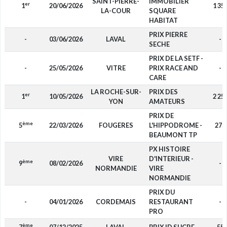
SAINT-PIERRE-
IMMOBILIER
er
1
20/06/2026
1 35
LA-COUR
SQUARE
HABITAT
PRIX PIERRE
-
03/06/2026
LAVAL
-
SECHE
PRIX DE LA SETF -
-
25/05/2026
VITRE
PRIX RACE AND
-
CARE
LA ROCHE-SUR-
PRIX DES
er
1
10/05/2026
2 25
YON
AMATEURS
PRIX DE
ème
5
22/03/2026
FOUGERES
L'HIPPODROME -
275
BEAUMONT TP
PX HISTOIRE
VIRE
D'INTERIEUR -
ème
9
08/02/2026
-
NORMANDIE
VIRE
NORMANDIE
PRIX DU
-
04/01/2026
CORDEMAIS
RESTAURANT
-
PRO
ème