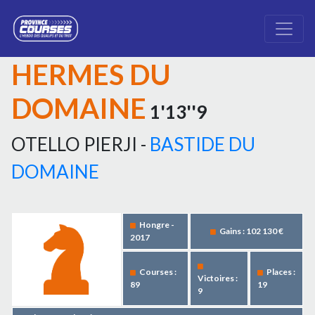
HERMES DU
DOMAINE
1'13''9
OTELLO PIERJI -
BASTIDE DU
DOMAINE
Hongre -
Gains : 102 130 €
2017
Courses :
Places :
Victoires :
89
19
9