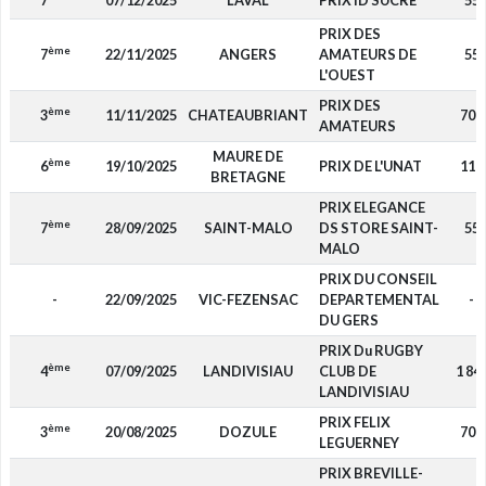
7
07/12/2025
LAVAL
PRIX ID SUCRE
55
PRIX DES
ème
7
22/11/2025
ANGERS
AMATEURS DE
55
L'OUEST
PRIX DES
ème
3
11/11/2025
CHATEAUBRIANT
700
AMATEURS
MAURE DE
ème
6
19/10/2025
PRIX DE L'UNAT
110
BRETAGNE
PRIX ELEGANCE
ème
7
28/09/2025
SAINT-MALO
DS STORE SAINT-
55
MALO
PRIX DU CONSEIL
-
22/09/2025
VIC-FEZENSAC
DEPARTEMENTAL
-
DU GERS
PRIX Du RUGBY
ème
4
07/09/2025
LANDIVISIAU
CLUB DE
1 84
LANDIVISIAU
PRIX FELIX
ème
3
20/08/2025
DOZULE
700
LEGUERNEY
PRIX BREVILLE-