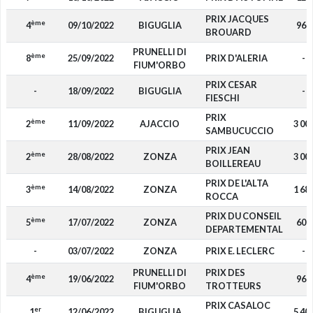
PRIX JACQUES
ème
4
09/10/2022
BIGUGLIA
960
BROUARD
PRUNELLI DI
ème
8
25/09/2022
PRIX D'ALERIA
-
FIUM'ORBO
PRIX CESAR
-
18/09/2022
BIGUGLIA
-
FIESCHI
PRIX
ème
2
11/09/2022
AJACCIO
3 00
SAMBUCUCCIO
PRIX JEAN
ème
2
28/08/2022
ZONZA
3 00
BOILLEREAU
PRIX DE L'ALTA
ème
3
14/08/2022
ZONZA
1 68
ROCCA
PRIX DU CONSEIL
ème
5
17/07/2022
ZONZA
600
DEPARTEMENTAL
-
03/07/2022
ZONZA
PRIX E. LECLERC
-
PRUNELLI DI
PRIX DES
ème
4
19/06/2022
960
FIUM'ORBO
TROTTEURS
PRIX CASALOC
er
1
12/06/2022
BIGUGLIA
5 40