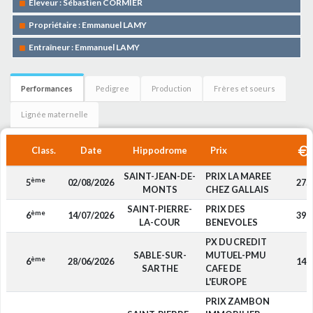
Eleveur : Sébastien CORMIER
Propriétaire : Emmanuel LAMY
Entraîneur : Emmanuel LAMY
Performances
Pedigree
Production
Frères et soeurs
Lignée maternelle
Class.
Date
Hippodrome
Prix
SAINT-JEAN-DE-
PRIX LA MAREE
ème
5
02/08/2026
275
MONTS
CHEZ GALLAIS
SAINT-PIERRE-
PRIX DES
ème
6
14/07/2026
390
LA-COUR
BENEVOLES
PX DU CREDIT
SABLE-SUR-
MUTUEL-PMU
ème
6
28/06/2026
140
SARTHE
CAFE DE
L'EUROPE
PRIX ZAMBON