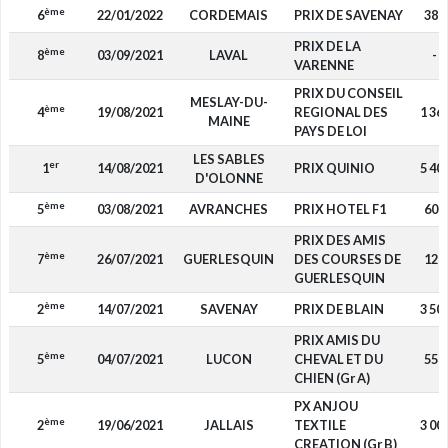
ème
6
22/01/2022
CORDEMAIS
PRIX DE SAVENAY
380
PRIX DE LA
ème
8
03/09/2021
LAVAL
-
VARENNE
PRIX DU CONSEIL
MESLAY-DU-
ème
4
19/08/2021
REGIONAL DES
1 36
MAINE
PAYS DE LOI
LES SABLES
er
1
14/08/2021
PRIX QUINIO
5 40
D'OLONNE
ème
5
03/08/2021
AVRANCHES
PRIX HOTEL F1
600
PRIX DES AMIS
ème
7
26/07/2021
GUERLESQUIN
DES COURSES DE
120
GUERLESQUIN
ème
2
14/07/2021
SAVENAY
PRIX DE BLAIN
3 50
PRIX AMIS DU
ème
5
04/07/2021
LUCON
CHEVAL ET DU
550
CHIEN (Gr A)
PX ANJOU
ème
2
19/06/2021
JALLAIS
TEXTILE
3 00
CREATION (Gr B)