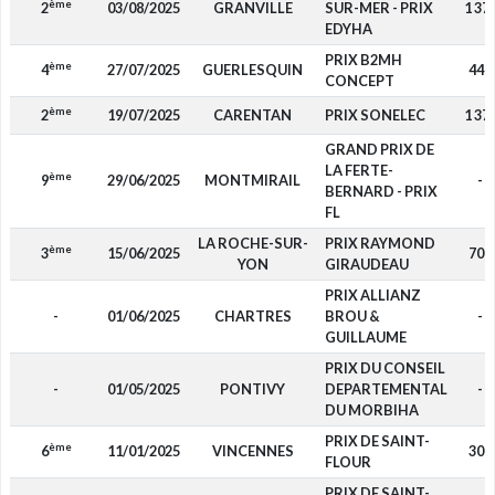
ème
2
03/08/2025
GRANVILLE
SUR-MER - PRIX
1 37
EDYHA
PRIX B2MH
ème
4
27/07/2025
GUERLESQUIN
440
CONCEPT
ème
2
19/07/2025
CARENTAN
PRIX SONELEC
1 37
GRAND PRIX DE
LA FERTE-
ème
9
29/06/2025
MONTMIRAIL
-
BERNARD - PRIX
FL
LA ROCHE-SUR-
PRIX RAYMOND
ème
3
15/06/2025
700
YON
GIRAUDEAU
PRIX ALLIANZ
-
01/06/2025
CHARTRES
BROU &
-
GUILLAUME
PRIX DU CONSEIL
-
01/05/2025
PONTIVY
DEPARTEMENTAL
-
DU MORBIHA
PRIX DE SAINT-
ème
6
11/01/2025
VINCENNES
300
FLOUR
PRIX DE SAINT-