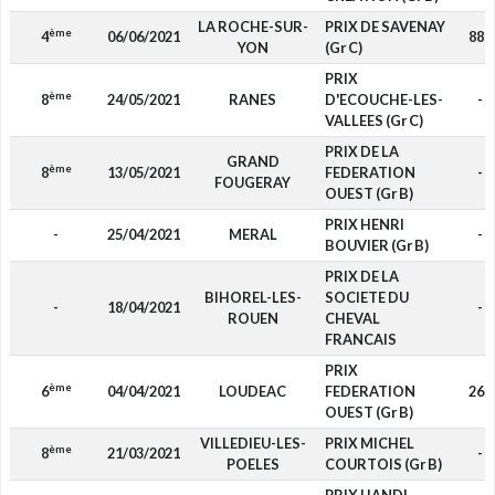
LA ROCHE-SUR-
PRIX DE SAVENAY
ème
4
06/06/2021
880
YON
(Gr C)
PRIX
ème
8
24/05/2021
RANES
D'ECOUCHE-LES-
-
VALLEES (Gr C)
PRIX DE LA
GRAND
ème
8
13/05/2021
FEDERATION
-
FOUGERAY
OUEST (Gr B)
PRIX HENRI
-
25/04/2021
MERAL
-
BOUVIER (Gr B)
PRIX DE LA
BIHOREL-LES-
SOCIETE DU
-
18/04/2021
-
ROUEN
CHEVAL
FRANCAIS
PRIX
ème
6
04/04/2021
LOUDEAC
FEDERATION
260
OUEST (Gr B)
VILLEDIEU-LES-
PRIX MICHEL
ème
8
21/03/2021
-
POELES
COURTOIS (Gr B)