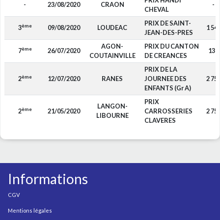
PRIX HANDI
-
23/08/2020
CRAON
-
CHEVAL
PRIX DE SAINT-
ème
3
09/08/2020
LOUDEAC
1 54
JEAN-DES-PRES
AGON-
PRIX DU CANTON
ème
7
26/07/2020
130
COUTAINVILLE
DE CREANCES
PRIX DE LA
ème
2
12/07/2020
RANES
JOURNEE DES
2 75
ENFANTS (Gr A)
PRIX
LANGON-
ème
2
21/05/2020
CARROSSERIES
2 75
LIBOURNE
CLAVERES
Informations
CGV
Mentions légales