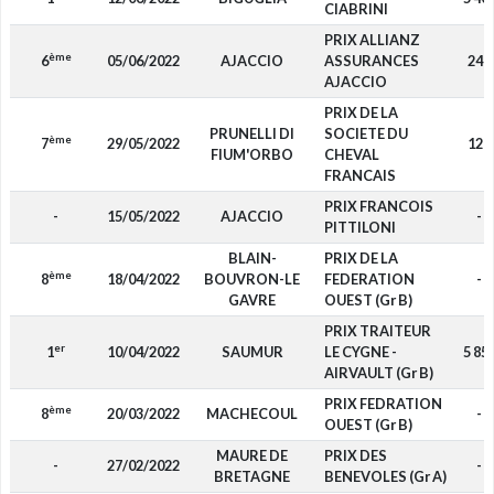
CIABRINI
PRIX ALLIANZ
ème
6
05/06/2022
AJACCIO
ASSURANCES
240
AJACCIO
PRIX DE LA
PRUNELLI DI
SOCIETE DU
ème
7
29/05/2022
120
FIUM'ORBO
CHEVAL
FRANCAIS
PRIX FRANCOIS
-
15/05/2022
AJACCIO
-
PITTILONI
BLAIN-
PRIX DE LA
ème
8
18/04/2022
BOUVRON-LE
FEDERATION
-
GAVRE
OUEST (Gr B)
PRIX TRAITEUR
er
1
10/04/2022
SAUMUR
LE CYGNE -
5 85
AIRVAULT (Gr B)
PRIX FEDRATION
ème
8
20/03/2022
MACHECOUL
-
OUEST (Gr B)
MAURE DE
PRIX DES
-
27/02/2022
-
BRETAGNE
BENEVOLES (Gr A)