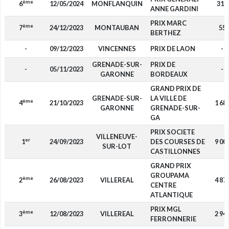
ème
6
12/05/2024
MONFLANQUIN
310
ANNE GARDINI
PRIX MARC
ème
7
24/12/2023
MONTAUBAN
55
BERTHEZ
-
09/12/2023
VINCENNES
PRIX DE LAON
-
GRENADE-SUR-
PRIX DE
-
05/11/2023
-
GARONNE
BORDEAUX
GRAND PRIX DE
GRENADE-SUR-
LA VILLE DE
ème
4
21/10/2023
1 68
GARONNE
GRENADE-SUR-
GA
PRIX SOCIETE
VILLENEUVE-
er
1
24/09/2023
DES COURSES DE
9 00
SUR-LOT
CASTILLONNES
GRAND PRIX
GROUPAMA
ème
2
26/08/2023
VILLEREAL
4 87
CENTRE
ATLANTIQUE
PRIX MGL
ème
3
12/08/2023
VILLEREAL
2 94
FERRONNERIE