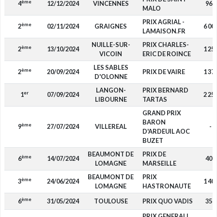
ème
4
12/12/2024
VINCENNES
960
MALO
PRIX AGRIAL -
ème
2
02/11/2024
GRAIGNES
6 00
LAMAISON.FR
NUILLE-SUR-
PRIX CHARLES-
ème
2
13/10/2024
1 25
VICOIN
ERIC DE ROINCE
LES SABLES
ème
2
20/09/2024
PRIX DE VAIRE
1 37
D'OLONNE
LANGON-
PRIX BERNARD
er
1
07/09/2024
2 25
LIBOURNE
TARTAS
GRAND PRIX
BARON
ème
9
27/07/2024
VILLEREAL
-
D'ARDEUIL AOC
BUZET
BEAUMONT DE
PRIX DE
ème
6
14/07/2024
400
LOMAGNE
MARSEILLE
BEAUMONT DE
PRIX
ème
3
24/06/2024
1 40
LOMAGNE
HASTRONAUTE
ème
6
31/05/2024
TOULOUSE
PRIX QUO VADIS
350
PRIX GENERALI