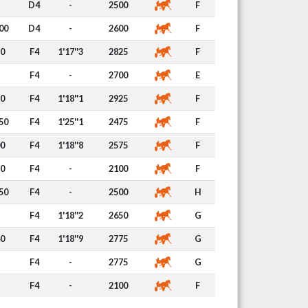
D4
-
2500
F
00
D4
-
2600
F
0
F4
1'17''3
2825
F
F4
-
2700
E
0
F4
1'18''1
2925
F
50
F4
1'25''1
2475
F
0
F4
1'18''8
2575
F
0
F4
-
2100
F
50
F4
-
2500
H
F4
1'18''2
2650
G
0
F4
1'18''9
2775
G
F4
-
2775
G
F4
-
2100
F