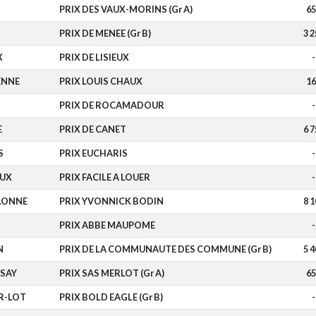
PRIX DES VAUX-MORINS (Gr A)
65
PRIX DE MENEE (Gr B)
3 2
X
PRIX DE LISIEUX
-
ENNE
PRIX LOUIS CHAUX
16
PRIX DE ROCAMADOUR
-
E
PRIX DE CANET
6 7
S
PRIX EUCHARIS
-
UX
PRIX FACILE A LOUER
-
OLONNE
PRIX YVONNICK BODIN
8 1
PRIX ABBE MAUPOME
-
N
PRIX DE LA COMMUNAUTE DES COMMUNE (Gr B)
5 4
SAY
PRIX SAS MERLOT (Gr A)
65
R-LOT
PRIX BOLD EAGLE (Gr B)
-