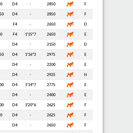
0
D4
-
2850
F
50
D4
-
2850
F
F4
-
2650
D
0
F4
1'15''7
2650
E
D4
-
2150
D
50
D4
1'16''3
2975
E
D4
-
2200
E
D4
-
2925
H
00
D4
1'14''7
2775
E
D4
-
2400
E
00
D4
1'20''6
2625
F
0
D4
-
2625
F
D4
-
2650
F