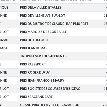
TIQUE
PRIX DE LA VILLE D'ETAULES
-
ENNE
PRIX DE VILLENEUVE-SUR-LOT
11
T
PRIX DU BISTROT DE CLAUDE - BAR PMU REST
19
R-LOT
PRIX MARQUIS DE SCORRAILLE
-
DUZAN
PRIX DE TOULOUSE
-
BAISE
PRIX JEAN DUMAS
-
TROPHEE VERT DES APPRENTIS
-
E
PRIX PASSEPORT
-
ENNE
PRIX ROGER DUPUY
-
ENNE
PRIX JEAN-FRANCOIS MAURY
-
R-LOT
PRIX SOCIETE DES COURSES D'ISSIGEAC
11
R-LOT
PRIX #RACEANDCARE
-
N
GRAND PRIX DE LA VILLE DE CAZAUBON
2 3