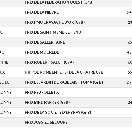
PRIX DE LA FEDERATION OUEST (Gr B)
-
PRIX DE LA NIEVRE
5 4
PRIX PMU CRAVACHE D'OR (Gr B)
13
L
PRIX DE SAINT-MEME-LE-TENU
-
S
PRIX DE SALLERTAINE
65
AC
PRIX DE MOUREDE
4 9
ENNE
PRIX ROBERT SALUT (Gr A)
60
UX
HIPPODROME EN FETE - DE LA CHATRE Gr B
55
ELIEU
PRIX LE JARDIN DE RABELAIS - TOMA (Gr B)
2 7
OLONNE
PRIX FEU FOLLET X
-
OLONNE
PRIX BIRD PARKER (Gr B)
24
OLONNE
PRIX DE LA SOCIETE D'ERBRAY (Gr B)
-
PRIX JUSSIEU SECOURS
-