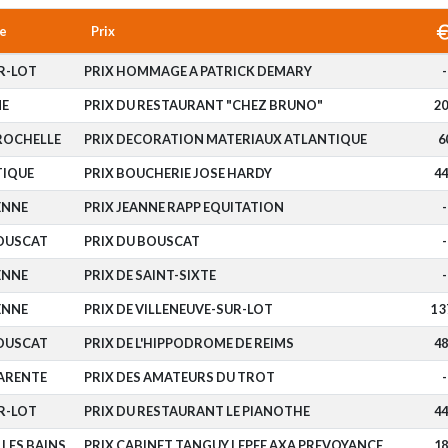
e
Prix
R-LOT
PRIX HOMMAGE A PATRICK DEMARY
-
E
PRIX DU RESTAURANT "CHEZ BRUNO"
20
ROCHELLE
PRIX DECORATION MATERIAUX ATLANTIQUE
6
TIQUE
PRIX BOUCHERIE JOSE HARDY
44
ENNE
PRIX JEANNE RAPP EQUITATION
-
BOUSCAT
PRIX DU BOUSCAT
-
ENNE
PRIX DE SAINT-SIXTE
-
ENNE
PRIX DE VILLENEUVE-SUR-LOT
1 3
BOUSCAT
PRIX DE L'HIPPODROME DE REIMS
48
ARENTE
PRIX DES AMATEURS DU TROT
-
R-LOT
PRIX DU RESTAURANT LE PIANOTHE
44
LES BAINS
PRIX CABINET TANGUY LEPEE AXA PREVOYANCE
18