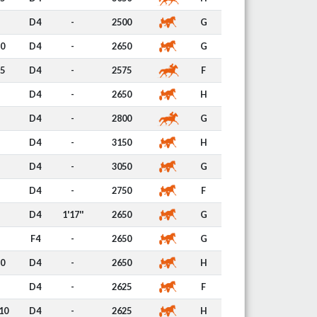
D4
-
2500
G
0
D4
-
2650
G
5
D4
-
2575
F
D4
-
2650
H
D4
-
2800
G
D4
-
3150
H
D4
-
3050
G
D4
-
2750
F
D4
1'17''
2650
G
F4
-
2650
G
0
D4
-
2650
H
D4
-
2625
F
10
D4
-
2625
H