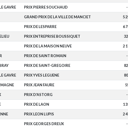
E GAVRE
PRIX PIERRE SOUCHAUD
-
GRAND PRIX DE LA VILLE DE MANCIET
5 2
PRIX DE LESPARRE
6 7
ELIEU
PRIX ENTREPRISE BOUSSIQUET
32
PRIX DE LA MAISON NEUVE
2 1
R
PRIX DE SAINT ROMAIN
-
BRAY
PRIX DE SAINT-GREGOIRE
82
E GAVRE
PRIX YVES LEGUENE
80
OMAGNE
PRIX JEAN FAURE
5
X
PRIX D'ASTORG
-
E
PRIX DE LAON
1 3
ENNE
PRIX LEON LUPIS
2 4
PRIX GEORGES DREUX
-