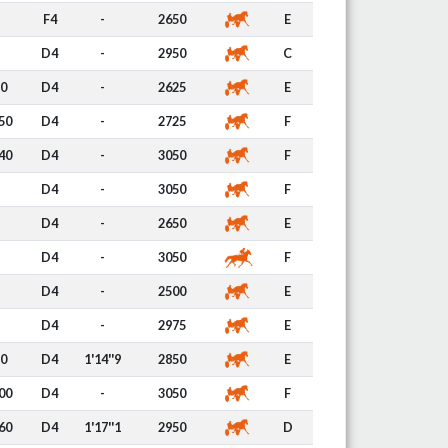
F4
-
2650
E
D4
-
2950
C
0
D4
-
2625
E
50
D4
-
2725
F
40
D4
-
3050
F
D4
-
3050
F
D4
-
2650
E
D4
-
3050
F
D4
-
2500
E
D4
-
2975
E
0
D4
1'14''9
2850
E
00
D4
-
3050
F
60
D4
1'17''1
2950
D