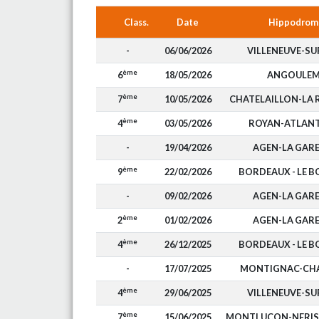
Class.
Date
Hippodrom
-
06/06/2026
VILLENEUVE-SU
ème
6
18/05/2026
ANGOULEM
ème
7
10/05/2026
CHATELAILLON-LA 
ème
4
03/05/2026
ROYAN-ATLAN
-
19/04/2026
AGEN-LA GAR
ème
9
22/02/2026
BORDEAUX - LE 
-
09/02/2026
AGEN-LA GAR
ème
2
01/02/2026
AGEN-LA GAR
ème
4
26/12/2025
BORDEAUX - LE 
-
17/07/2025
MONTIGNAC-CH
ème
4
29/06/2025
VILLENEUVE-SU
ème
7
15/06/2025
MONTLUCON-NERIS 