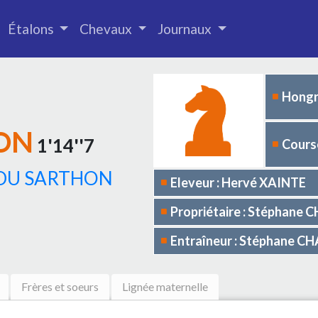
Étalons
Chevaux
Journaux
Hongr
ON
1'14''7
Course
DU SARTHON
Eleveur : Hervé XAINTE
Propriétaire : Stéphane
Entraîneur : Stéphane 
Frères et soeurs
Lignée maternelle