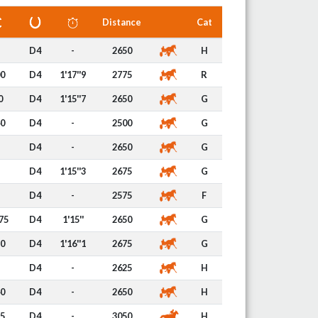
Distance
Cat
D4
-
2650
H
0
D4
1'17''9
2775
R
0
D4
1'15''7
2650
G
0
D4
-
2500
G
D4
-
2650
G
D4
1'15''3
2675
G
D4
-
2575
F
75
D4
1'15''
2650
G
0
D4
1'16''1
2675
G
D4
-
2625
H
0
D4
-
2650
H
5
D4
-
3050
H