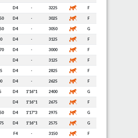
D4
-
3225
F
50
D4
-
3025
F
50
D4
-
3050
G
0
D4
-
3125
F
70
D4
-
3000
F
D4
-
3125
F
5
D4
-
2825
F
0
D4
-
2625
F
5
D4
1'16''1
2400
G
D4
1'16''1
2675
F
50
D4
1'17''3
2975
G
75
D4
1'16''1
2575
G
F4
-
3150
F