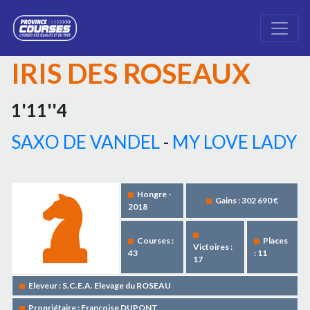
IRIS DES ROSEAUX
1'11''4
SAXO DE VANDEL
-
MY LOVE LADY
Hongre -
Gains : 302 690 €
2018
Courses :
Places
Victoires :
43
: 11
17
Eleveur : S.C.E.A. Elevage du ROSEAU
Propriétaire : Françoise DUPONT