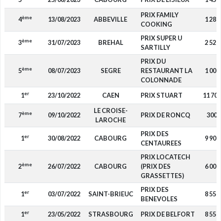
PRIX FAMILY
ème
4
13/08/2023
ABBEVILLE
1 280
COOKING
PRIX SUPER U
ème
3
31/07/2023
BREHAL
2 520
SARTILLY
PRIX DU
ème
5
08/07/2023
SEGRE
RESTAURANT LA
1 000
COLONNADE
er
1
23/10/2022
CAEN
PRIX STUART
11 700
LE CROISE-
ème
7
09/10/2022
PRIX DE RONCQ
300
LAROCHE
PRIX DES
er
1
30/08/2022
CABOURG
9 900
CENTAUREES
PRIX LOCATECH
ème
2
26/07/2022
CABOURG
(PRIX DES
6 000
GRASSETTES)
PRIX DES
er
1
03/07/2022
SAINT-BRIEUC
8 550
BENEVOLES
er
1
23/05/2022
STRASBOURG
PRIX DE BELFORT
8 550