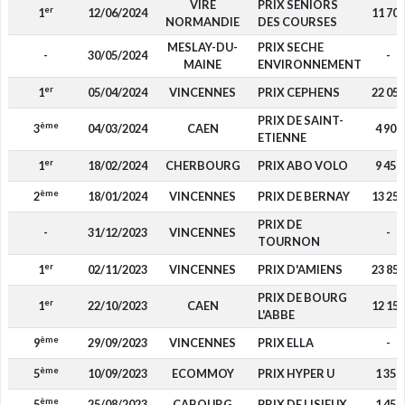
VIRE
PRIX SENIORS
er
1
12/06/2024
11 700
NORMANDIE
DES COURSES
MESLAY-DU-
PRIX SECHE
-
30/05/2024
-
MAINE
ENVIRONNEMENT
er
1
05/04/2024
VINCENNES
PRIX CEPHENS
22 050
PRIX DE SAINT-
ème
3
04/03/2024
CAEN
4 900
ETIENNE
er
1
18/02/2024
CHERBOURG
PRIX ABO VOLO
9 450
ème
2
18/01/2024
VINCENNES
PRIX DE BERNAY
13 250
PRIX DE
-
31/12/2023
VINCENNES
-
TOURNON
er
1
02/11/2023
VINCENNES
PRIX D'AMIENS
23 850
PRIX DE BOURG
er
1
22/10/2023
CAEN
12 150
L'ABBE
ème
9
29/09/2023
VINCENNES
PRIX ELLA
-
ème
5
10/09/2023
ECOMMOY
PRIX HYPER U
1 350
ème
5
25/08/2023
CABOURG
PRIX DE LISIEUX
1 450