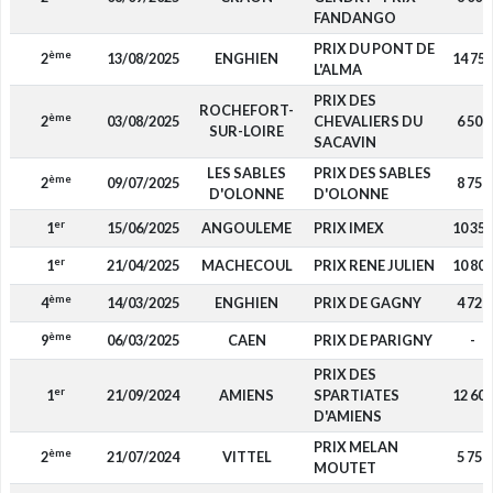
FANDANGO
PRIX DU PONT DE
ème
2
13/08/2025
ENGHIEN
14 750
L'ALMA
PRIX DES
ROCHEFORT-
ème
2
03/08/2025
CHEVALIERS DU
6 500
SUR-LOIRE
SACAVIN
LES SABLES
PRIX DES SABLES
ème
2
09/07/2025
8 750
D'OLONNE
D'OLONNE
er
1
15/06/2025
ANGOULEME
PRIX IMEX
10 350
er
1
21/04/2025
MACHECOUL
PRIX RENE JULIEN
10 800
ème
4
14/03/2025
ENGHIEN
PRIX DE GAGNY
4 720
ème
9
06/03/2025
CAEN
PRIX DE PARIGNY
-
PRIX DES
er
1
21/09/2024
AMIENS
SPARTIATES
12 600
D'AMIENS
PRIX MELAN
ème
2
21/07/2024
VITTEL
5 750
MOUTET