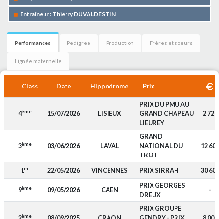
Entraîneur : Thierry DUVALDESTIN
Performances
Pedigree
Production
Frères et soeurs
Lignée maternelle
Class.
Date
Hippodrome
Prix
PRIX DU PMU AU
ème
4
15/07/2026
LISIEUX
GRAND CHAPEAU
2 720
LIEUREY
GRAND
ème
3
03/06/2026
LAVAL
NATIONAL DU
12 600
TROT
er
1
22/05/2026
VINCENNES
PRIX SIRRAH
30 600
PRIX GEORGES
ème
9
09/05/2026
CAEN
-
DREUX
PRIX GROUPE
ème
2
08/09/2025
CRAON
GENDRY - PRIX
8 000