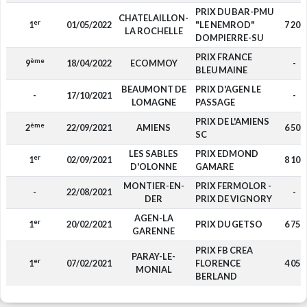
PRIX DU BAR-PMU
CHATELAILLON-
er
1
01/05/2022
"LE NEMROD"
7 200
LA ROCHELLE
DOMPIERRE-SU
PRIX FRANCE
ème
9
18/04/2022
ECOMMOY
-
BLEU MAINE
BEAUMONT DE
PRIX D'AGEN LE
-
17/10/2021
-
LOMAGNE
PASSAGE
PRIX DE L'AMIENS
ème
2
22/09/2021
AMIENS
6 500
SC
LES SABLES
PRIX EDMOND
er
1
02/09/2021
8 100
D'OLONNE
GAMARE
MONTIER-EN-
PRIX FERMOLOR -
-
22/08/2021
-
DER
PRIX DE VIGNORY
AGEN-LA
er
1
20/02/2021
PRIX DU GETSO
6 750
GARENNE
PRIX FB CREA
PARAY-LE-
er
1
07/02/2021
FLORENCE
4 050
MONIAL
BERLAND