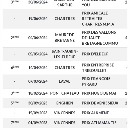
ème
3
30/06/2024
2 
SARTHE
YOU
PRIX AMICALE
-
19/06/2024
CHARTRES
RETRAITES
-
CHARTRES M.M.A
PRIX DES VALLONS
MAURE DE
ème
2
04/06/2024
DE HAUTE-
4 
BRETAGNE
BRETAGNE COMMU
SAINT-AUBIN-
-
05/05/2024
PRIX D'ELBEUF
-
LES-ELBEUF
PRIX ENTREPRISE
ème
6
14/04/2024
CHARTRES
4
TRIBOUILLET
PRIX FRANCOIS
-
07/03/2024
LAVAL
-
PYRARD
ème
3
18/02/2024
PONTCHATEAU
PRIX HUGO DE MAI
2 
ème
5
30/09/2023
ENGHIEN
PRIX DE VENISSIEUX
2 
-
15/09/2023
VINCENNES
PRIX ALKMENE
-
ème
7
01/09/2023
VINCENNES
PRIX ATHAMANTIS
4