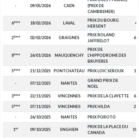
-
09/05/2026
CAEN
(PRIX DE
-
CAMBREMER)
PRIX DU BOURG
ème
6
18/02/2026
LAVAL
4
HERSENT
PRIX ROLAND
ème
2
02/02/2026
GRAIGNES
6 
JAFFRELOT
PRIX DE
ème
8
26/01/2026
MAUQUENCHY
L'HIPPODROME DES
-
BRUYERES
ème
5
21/12/2025
PONTCHATEAU
PRIX LOIC SEROUX
1 
GRAND PRIX DE
-
07/12/2025
NANTES
-
NOEL
ème
3
22/11/2025
VINCENNES
PRIX DE LA CLAYETTE
6 
ème
5
07/11/2025
VINCENNES
PRIX HILDA
2 
-
26/10/2025
NANTES
PRIX POROTO
-
PRIX DE LA PLACE DU
er
1
09/10/2025
ENGHIEN
19 
CANADA