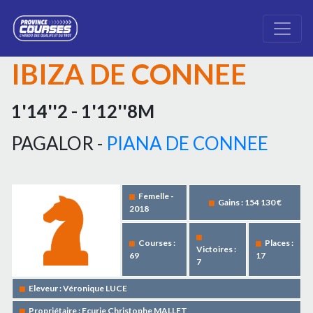
IBIZA DE CONNEE
1'14''2 - 1'12''8M
PAGALOR -
PIANA DE CONNEE
Femelle -
Gains : 154 130 €
2018
Courses :
Places :
Victoires :
69
17
7
Eleveur : Véronique LUCE
Propriétaire : Ecurie Christophe MALLET