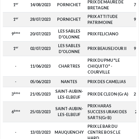
PRIX DE MAURE DE
er
1
14/08/2023
PORNICHET
7 
BRETAGNE
PRIX ATTITUDE
er
1
28/07/2023
PORNICHET
9 
PATRIMOINE
LES SABLES
ème
9
20/07/2023
PRIX FELICIANO
-
D'OLONNE
LES SABLES
er
1
02/07/2023
PRIX BEAUSEJOUR II
9 
D'OLONNE
PRIX DU PMU "LE
-
11/06/2023
CHARTRES
CHIQUITO" -
-
COURVILLE
-
05/06/2023
NANTES
PRIX DES CAMELIAS
-
SAINT-AUBIN-
ème
3
21/05/2023
PRIX DE CLEON (Gr A)
2 
LES-ELBEUF
PRIX HARAS
SAINT-AUBIN-
ème
6
25/03/2023
SUCCESS URAKI DES
2
LES-ELBEUF
SARTS(Gr B)
PRIX LE BAR DU
-
13/03/2023
MAUQUENCHY
CENTRE BOSC LE
-
HARD