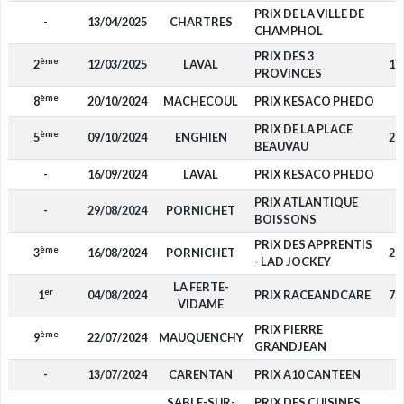
PRIX DE LA VILLE DE
-
13/04/2025
CHARTRES
-
CHAMPHOL
PRIX DES 3
ème
2
12/03/2025
LAVAL
1 
PROVINCES
ème
8
20/10/2024
MACHECOUL
PRIX KESACO PHEDO
-
PRIX DE LA PLACE
ème
5
09/10/2024
ENGHIEN
2 
BEAUVAU
-
16/09/2024
LAVAL
PRIX KESACO PHEDO
-
PRIX ATLANTIQUE
-
29/08/2024
PORNICHET
-
BOISSONS
PRIX DES APPRENTIS
ème
3
16/08/2024
PORNICHET
2 
- LAD JOCKEY
LA FERTE-
er
1
04/08/2024
PRIX RACEANDCARE
7 
VIDAME
PRIX PIERRE
ème
9
22/07/2024
MAUQUENCHY
-
GRANDJEAN
-
13/07/2024
CARENTAN
PRIX A10 CANTEEN
-
SABLE-SUR-
PRIX DES CUISINES