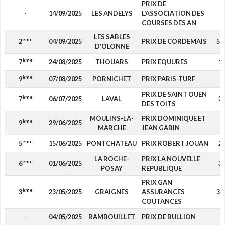
PRIX DE
-
14/09/2025
LES ANDELYS
L'ASSOCIATION DES
-
COURSES DES AN
LES SABLES
ème
2
04/09/2025
PRIX DE CORDEMAIS
5 
D'OLONNE
ème
7
24/08/2025
THOUARS
PRIX EQUURES
1
ème
9
07/08/2025
PORNICHET
PRIX PARIS-TURF
-
PRIX DE SAINT OUEN
ème
7
06/07/2025
LAVAL
2
DES TOITS
MOULINS-LA-
PRIX DOMINIQUE ET
ème
9
29/06/2025
-
MARCHE
JEAN GABIN
ème
5
15/06/2025
PONTCHATEAU
PRIX ROBERT JOUAN
2
LA ROCHE-
PRIX LA NOUVELLE
ème
6
01/06/2025
3
POSAY
REPUBLIQUE
PRIX GAN
ème
3
23/05/2025
GRAIGNES
ASSURANCES
3 
COUTANCES
-
04/05/2025
RAMBOUILLET
PRIX DE BULLION
-