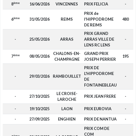
ème
8
16/06/2026
VINCENNES
PRIX FELICIA
-
PRIX de
ème
6
31/05/2026
REIMS
l'HIPPODROME
480
DE REIMS
PRIX GRAND
-
25/05/2026
ARRAS
ARRAS VILLE DE
-
LENS RC LENS
CHALONS-EN-
GRAND PRIX
ème
7
08/05/2026
195
CHAMPAGNE
JOSEPH PERRIER
PRIX DE
L'HIPPODROME
-
29/03/2026
RAMBOUILLET
-
DE
FONTAINEBLEAU
LE CROISE-
-
27/10/2025
PRIX JEAN FRERE
-
LAROCHE
-
19/10/2025
LAON
PRIX EUROVIA
-
-
27/09/2025
ENGHIEN
PRIX DE NANTUA
-
PRIX COM DE
COM
ème