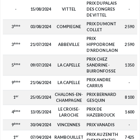
PRIX DU PALAIS
-
15/08/2024
VITTEL
DES CONGRES
-
DE VITTEL
PRIX DU MONT
ème
3
03/08/2024
COMPIEGNE
2 590
COLLET
PRIX
ème
3
21/07/2024
ABBEVILLE
HIPPODROME
2 590
D'ARDON LAON
PRIX CHEZ
ème
5
09/07/2024
LA CAPELLE
SANDRINE -
1 350
BUIRONFOSSE
PRIX ANDRE
ème
9
21/06/2024
LA CAPELLE
-
CARRUS
CHALONS-EN-
PRIX BERNARD
er
1
25/05/2024
8 100
CHAMPAGNE
GESQUIN
LE CROISE-
PRIX DE
ème
4
13/05/2024
1 600
LAROCHE
HAZEBROUCK
ème
9
30/04/2024
VINCENNES
PRIX VANADIS
-
PRIX AU ZENITH
er
1
07/04/2024
RAMBOUILLET
7 425