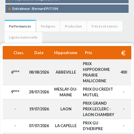
Entraîneur : Bernard PITON
Performances
Pedigree
Production
Frères et soeurs
Lignée maternelle
Class.
Date
Hippodrome
Prix
PRIX
HIPPODROME
ème
6
08/08/2026
ABBEVILLE
400
PRAIRIE
MALICORNE
MESLAY-DU-
PRIX DU CREDIT
ème
9
28/07/2026
-
MAINE
MUTUEL
PRIX GRAND
-
19/07/2026
LAON
PRIX LECLERC -
-
LAON CHAMBRY
PRIX GU
-
07/07/2026
LA CAPELLE
-
D'HERIPRE