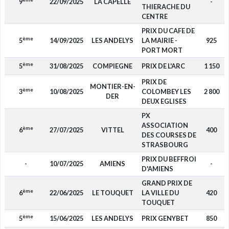
9
22/09/2025
LA CAPELLE
-
THIERACHE DU
CENTRE
PRIX DU CAFE DE
ème
5
14/09/2025
LES ANDELYS
LA MAIRIE -
925
PORT MORT
ème
5
31/08/2025
COMPIEGNE
PRIX DE L'ARC
1 150
PRIX DE
MONTIER-EN-
ème
3
10/08/2025
COLOMBEY LES
2 800
DER
DEUX EGLISES
PX
ASSOCIATION
ème
6
27/07/2025
VITTEL
400
DES COURSES DE
STRASBOURG
PRIX DU BEFFROI
-
10/07/2025
AMIENS
-
D'AMIENS
GRAND PRIX DE
ème
6
22/06/2025
LE TOUQUET
LA VILLE DU
420
TOUQUET
ème
5
15/06/2025
LES ANDELYS
PRIX GENYBET
850