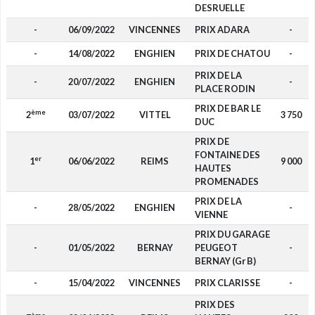
DESRUELLE
-
06/09/2022
VINCENNES
PRIX ADARA
-
-
14/08/2022
ENGHIEN
PRIX DE CHATOU
-
PRIX DE LA
-
20/07/2022
ENGHIEN
-
PLACE RODIN
PRIX DE BAR LE
ème
2
03/07/2022
VITTEL
3 750
DUC
PRIX DE
FONTAINE DES
er
1
06/06/2022
REIMS
9 000
HAUTES
PROMENADES
PRIX DE LA
-
28/05/2022
ENGHIEN
-
VIENNE
PRIX DU GARAGE
-
01/05/2022
BERNAY
PEUGEOT
-
BERNAY (Gr B)
-
15/04/2022
VINCENNES
PRIX CLARISSE
-
PRIX DES