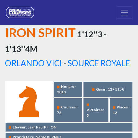
IRON SPIRIT
1'12''3 -
1'13''4M
ORLANDO VICI
-
SOURCE ROYALE
Hongre -
Gains : 127 115 €
2018
Courses :
Places :
Victoires :
76
12
5
Eleveur : Jean Paul PITON
Propriétaire : Serge BERNUT