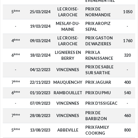
EVENEMENTIEL
LE CROISE-
PRIX DE
ème
5
25/03/2024
1 050
LAROCHE
NORMANDIE
MESLAY-DU-
PRIX AROPIZ
-
19/03/2024
-
MAINE
SEPAL
LE CROISE-
PRIX GASTON
ème
4
09/03/2024
1 760
LAROCHE
DE WAZIERES
LIGNIERES EN
PRIX LA
ème
6
18/02/2024
320
BERRY
RENAISSANCE
PRIX DE SABLE
-
04/12/2023
VINCENNES
-
SUR SARTHE
ème
7
22/11/2023
MAUQUENCHY
PRIX JAGUAR
400
ème
6
01/10/2023
RAMBOUILLET
PRIX DU PMU
540
-
07/09/2023
VINCENNES
PRIX D'ISSIGEAC
-
PRIX DE
ème
7
28/08/2023
VINCENNES
460
BARBIZON
PRIX FAMILY
ème
5
13/08/2023
ABBEVILLE
800
COOKING