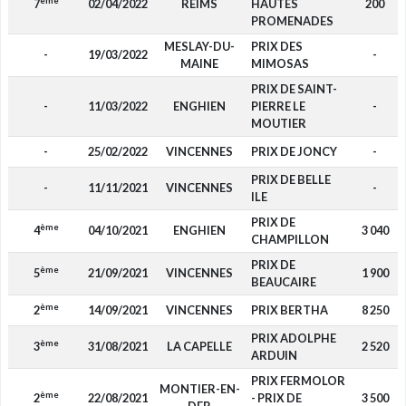
ème
7
02/04/2022
REIMS
HAUTES
200
PROMENADES
MESLAY-DU-
PRIX DES
-
19/03/2022
-
MAINE
MIMOSAS
PRIX DE SAINT-
-
11/03/2022
ENGHIEN
PIERRE LE
-
MOUTIER
-
25/02/2022
VINCENNES
PRIX DE JONCY
-
PRIX DE BELLE
-
11/11/2021
VINCENNES
-
ILE
PRIX DE
ème
4
04/10/2021
ENGHIEN
3 040
CHAMPILLON
PRIX DE
ème
5
21/09/2021
VINCENNES
1 900
BEAUCAIRE
ème
2
14/09/2021
VINCENNES
PRIX BERTHA
8 250
PRIX ADOLPHE
ème
3
31/08/2021
LA CAPELLE
2 520
ARDUIN
PRIX FERMOLOR
MONTIER-EN-
ème
2
22/08/2021
- PRIX DE
3 500