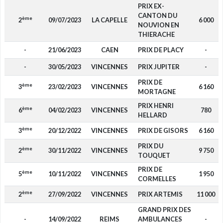
PRIX EX-
CANTON DU
ème
2
09/07/2023
LA CAPELLE
6 000
NOUVION EN
THIERACHE
-
21/06/2023
CAEN
PRIX DE PLACY
-
-
30/05/2023
VINCENNES
PRIX JUPITER
-
PRIX DE
ème
3
23/02/2023
VINCENNES
6 160
MORTAGNE
PRIX HENRI
ème
6
04/02/2023
VINCENNES
780
HELLARD
ème
3
20/12/2022
VINCENNES
PRIX DE GISORS
6 160
PRIX DU
ème
2
30/11/2022
VINCENNES
9 750
TOUQUET
PRIX DE
ème
5
10/11/2022
VINCENNES
1 950
CORMELLES
ème
2
27/09/2022
VINCENNES
PRIX ARTEMIS
11 000
GRAND PRIX DES
-
14/09/2022
REIMS
AMBULANCES
-