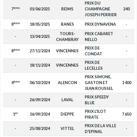
PRIX DU
ème
7
01/06/2025
REIMS
CHAMPAGNE
240
JOSEPH PERRIER
ème
8
18/05/2025
RANES
PRIX DYNAVENA
-
TOURS-
PRIX CABARET
-
13/04/2025
-
CHAMBRAY
NELLO
PRIX DE
ème
8
27/11/2024
VINCENNES
-
CONDAT
PRIX DE
-
18/11/2024
VINCENNES
-
LECELLES
PRIX SIMONE,
ème
4
06/10/2024
ALENCON
GASTON ET
1 400
JEAN ROUSSEL
PRIX SPEEDY
-
26/09/2024
LAVAL
-
BLUE
PRIX L'ILOT
er
1
16/09/2024
DIEPPE
7 650
PIRATE
PRIX DE LA VILLE
-
25/08/2024
VITTEL
-
D'EPINAL