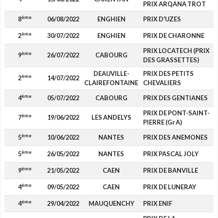
PRIX ARQANA TROT
ème
8
06/08/2022
ENGHIEN
PRIX D'UZES
ème
2
30/07/2022
ENGHIEN
PRIX DE CHARONNE
PRIX LOCATECH (PRIX
ème
9
26/07/2022
CABOURG
DES GRASSETTES)
DEAUVILLE-
PRIX DES PETITS
ème
2
14/07/2022
CLAIREFONTAINE
CHEVALIERS
ème
4
05/07/2022
CABOURG
PRIX DES GENTIANES
PRIX DE PONT-SAINT-
ème
7
19/06/2022
LES ANDELYS
PIERRE (Gr A)
ème
5
10/06/2022
NANTES
PRIX DES ANEMONES
ème
5
26/05/2022
NANTES
PRIX PASCAL JOLY
ème
9
21/05/2022
CAEN
PRIX DE BANVILLE
ème
4
09/05/2022
CAEN
PRIX DE LUNERAY
ème
4
29/04/2022
MAUQUENCHY
PRIX ENIF