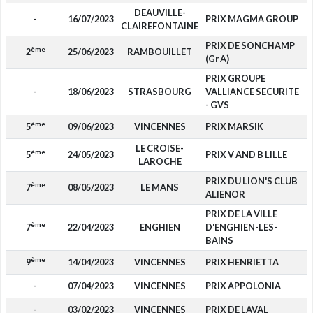
DEAUVILLE-
-
16/07/2023
PRIX MAGMA GROUP
CLAIREFONTAINE
PRIX DE SONCHAMP
ème
2
25/06/2023
RAMBOUILLET
(Gr A)
PRIX GROUPE
-
18/06/2023
STRASBOURG
VALLIANCE SECURITE
- GVS
ème
5
09/06/2023
VINCENNES
PRIX MARSIK
LE CROISE-
ème
5
24/05/2023
PRIX V AND B LILLE
LAROCHE
PRIX DU LION'S CLUB
ème
7
08/05/2023
LE MANS
ALIENOR
PRIX DE LA VILLE
ème
7
22/04/2023
ENGHIEN
D'ENGHIEN-LES-
BAINS
ème
9
14/04/2023
VINCENNES
PRIX HENRIETTA
-
07/04/2023
VINCENNES
PRIX APPOLONIA
-
03/02/2023
VINCENNES
PRIX DE LAVAL