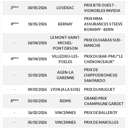
PRIX BTR OUEST -
ème
3
30/05/2026
LOUDEAC
VIGNOBLES INVIDIA
PRIX MMA
ème
4
18/05/2026
BERNAY
ASSURANCES STEEVE
BONAMY - BERN
LE MONT-SAINT-
PRIX DU HARAS SUD-
-
26/04/2026
MICHEL-
MANCHE
PONTORSON
VILLEDIEU-LES-
PRIX DU BAR-PMU "LE
ème
4
06/04/2026
POELES
CHENONCEAUX"
PRIX DE
AGEN-LA
-
15/03/2026
L'HIPPODROME DE
GARENNE
SAN PARDO
-
09/03/2026
LYON (A LA SOIE)
PRIX DU MUGUET
GRAND PRIX
ème
8
01/03/2026
REIMS
CHAMPAGNE GARDET
-
16/02/2026
VINCENNES
PRIX DE BALLEROY
-
05/02/2026
VINCENNES
PRIX DE MAROLLES