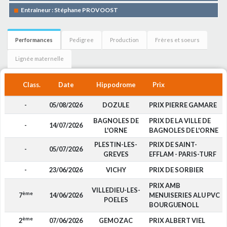
Entraîneur : Stéphane PROVOOST
Performances
Pedigree
Production
Frères et soeurs
Lignée maternelle
Class.
Date
Hippodrome
Prix
-
05/08/2026
DOZULE
PRIX PIERRE GAMARE
BAGNOLES DE
PRIX DE LA VILLE DE
-
14/07/2026
L'ORNE
BAGNOLES DE L'ORNE
PLESTIN-LES-
PRIX DE SAINT-
-
05/07/2026
GREVES
EFFLAM - PARIS-TURF
-
23/06/2026
VICHY
PRIX DE SORBIER
PRIX AMB
VILLEDIEU-LES-
ème
7
14/06/2026
MENUISERIES ALU PVC
POELES
BOURGUENOLL
ème
2
07/06/2026
GEMOZAC
PRIX ALBERT VIEL