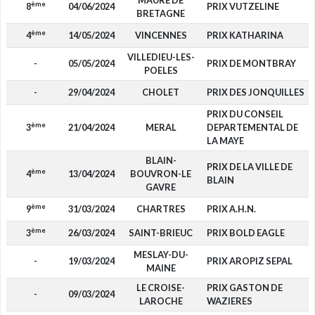
MAURE DE
ème
8
04/06/2024
PRIX VUTZELINE
BRETAGNE
ème
4
14/05/2024
VINCENNES
PRIX KATHARINA
VILLEDIEU-LES-
-
05/05/2024
PRIX DE MONTBRAY
POELES
-
29/04/2024
CHOLET
PRIX DES JONQUILLES
PRIX DU CONSEIL
ème
3
21/04/2024
MERAL
DEPARTEMENTAL DE
LA MAYE
BLAIN-
PRIX DE LA VILLE DE
ème
4
13/04/2024
BOUVRON-LE
BLAIN
GAVRE
ème
9
31/03/2024
CHARTRES
PRIX A.H.N.
ème
3
26/03/2024
SAINT-BRIEUC
PRIX BOLD EAGLE
MESLAY-DU-
-
19/03/2024
PRIX AROPIZ SEPAL
MAINE
LE CROISE-
PRIX GASTON DE
-
09/03/2024
LAROCHE
WAZIERES