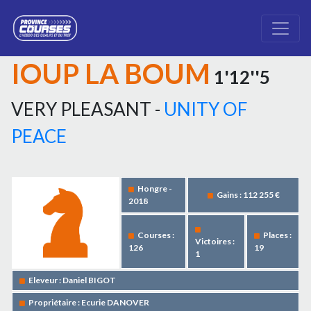
IOUP LA BOUM
1'12''5
VERY PLEASANT -
UNITY OF
PEACE
Hongre -
Gains : 112 255 €
2018
Courses :
Places :
Victoires :
126
19
1
Eleveur : Daniel BIGOT
Propriétaire : Ecurie DANOVER