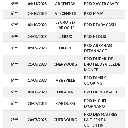
ème
6
04/11/2023
ARGENTAN
PRIX XAVIER CAVEY
ème
6
24/10/2023
VINCENNES
PRIX MAJA
LE CROISE-
ème
6
02/10/2023
PRIX READY CASH
LAROCHE
ème
4
24/09/2023
LISIEUX
PRIX KEOLIS
PRIX ABRAHAM
ème
8
09/09/2023
DIEPPE
DEPANNAGE
PRIX DU PMU DE
ème
6
21/08/2023
CHERBOURG
L'HOTEL DE VILLE DE
MONTE
PRIX FAMILY
ème
6
13/08/2023
ABBEVILLE
COOKING
ème
6
05/08/2023
ENGHIEN
PRIX DE L'HERAULT
PRIX MICHEL
ème
6
28/07/2023
CABOURG
D'ORNANO
PRIX DES MAITRES
ème
2
20/07/2023
CHERBOURG
LAITIERS DU
COTENTIN