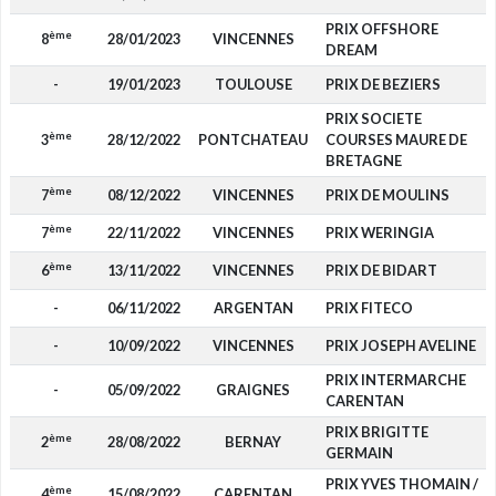
PRIX OFFSHORE
ème
8
28/01/2023
VINCENNES
DREAM
-
19/01/2023
TOULOUSE
PRIX DE BEZIERS
PRIX SOCIETE
ème
3
28/12/2022
PONTCHATEAU
COURSES MAURE DE
BRETAGNE
ème
7
08/12/2022
VINCENNES
PRIX DE MOULINS
ème
7
22/11/2022
VINCENNES
PRIX WERINGIA
ème
6
13/11/2022
VINCENNES
PRIX DE BIDART
-
06/11/2022
ARGENTAN
PRIX FITECO
-
10/09/2022
VINCENNES
PRIX JOSEPH AVELINE
PRIX INTERMARCHE
-
05/09/2022
GRAIGNES
CARENTAN
PRIX BRIGITTE
ème
2
28/08/2022
BERNAY
GERMAIN
PRIX YVES THOMAIN /
ème
4
15/08/2022
CARENTAN