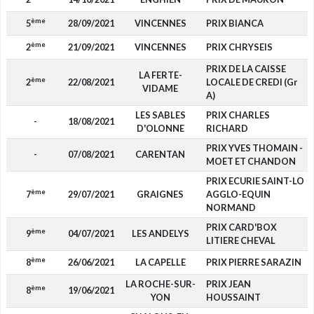
ème
5
28/09/2021
VINCENNES
PRIX BIANCA
ème
2
21/09/2021
VINCENNES
PRIX CHRYSEIS
PRIX DE LA CAISSE
LA FERTE-
ème
2
22/08/2021
LOCALE DE CREDI (Gr
VIDAME
A)
LES SABLES
PRIX CHARLES
-
18/08/2021
D'OLONNE
RICHARD
PRIX YVES THOMAIN -
-
07/08/2021
CARENTAN
MOET ET CHANDON
PRIX ECURIE SAINT-LO
ème
7
29/07/2021
GRAIGNES
AGGLO-EQUIN
NORMAND
PRIX CARD'BOX
ème
9
04/07/2021
LES ANDELYS
LITIERE CHEVAL
ème
8
26/06/2021
LA CAPELLE
PRIX PIERRE SARAZIN
LA ROCHE-SUR-
PRIX JEAN
ème
8
19/06/2021
YON
HOUSSAINT