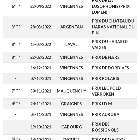
PRIX DE LA
ème
6
22/04/2022
VINCENNES
LUSOPHONIE (PRIX
LUMEN)
PRIX DU CHATEAU DU
ème
3
28/03/2022
ARGENTAN
HARAS NATIONAL DU
PIN
PRIX DU HARAS DE
ème
8
15/03/2022
LAVAL
VAIGES
ème
8
22/02/2022
VINCENNES
PRIX DE FLERS
-
16/12/2021
VINCENNES
PRIX DE DORDIVES
-
07/12/2021
VINCENNES
PRIX POLARIS
PRIX LEOPOLD
ème
7
30/11/2021
MAUQUENCHY
VERROKEN
ème
4
24/11/2021
GRAIGNES
PRIX I.D.M
-
05/11/2021
VINCENNES
PRIX AURORA
PRIX DES
-
19/10/2021
CABOURG
ROSSIGNOLS
ème
2
14/10/2021
ENGHIEN
PRIX DE MAURON