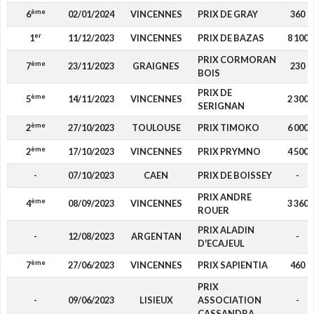
ème
6
02/01/2024
VINCENNES
PRIX DE GRAY
360
er
1
11/12/2023
VINCENNES
PRIX DE BAZAS
8 100
PRIX CORMORAN
ème
7
23/11/2023
GRAIGNES
230
BOIS
PRIX DE
ème
5
14/11/2023
VINCENNES
2 300
SERIGNAN
ème
2
27/10/2023
TOULOUSE
PRIX TIMOKO
6 000
ème
2
17/10/2023
VINCENNES
PRIX PRYMNO
4 500
-
07/10/2023
CAEN
PRIX DE BOISSEY
-
PRIX ANDRE
ème
4
08/09/2023
VINCENNES
3 360
ROUER
PRIX ALADIN
-
12/08/2023
ARGENTAN
-
D'ECAJEUL
ème
7
27/06/2023
VINCENNES
PRIX SAPIENTIA
460
PRIX
-
09/06/2023
LISIEUX
ASSOCIATION
-
CASSANDRA