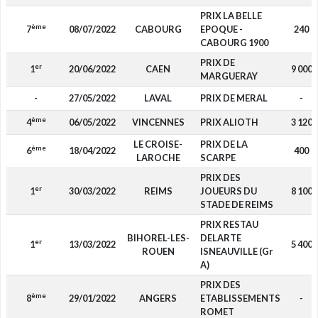
PRIX LA BELLE
ème
7
08/07/2022
CABOURG
EPOQUE -
240
CABOURG 1900
PRIX DE
er
1
20/06/2022
CAEN
9 000
MARGUERAY
-
27/05/2022
LAVAL
PRIX DE MERAL
-
ème
4
06/05/2022
VINCENNES
PRIX ALIOTH
3 120
LE CROISE-
PRIX DE LA
ème
6
18/04/2022
400
LAROCHE
SCARPE
PRIX DES
er
1
30/03/2022
REIMS
JOUEURS DU
8 100
STADE DE REIMS
PRIX RESTAU
BIHOREL-LES-
DELARTE
er
1
13/03/2022
5 400
ROUEN
ISNEAUVILLE (Gr
A)
PRIX DES
ème
8
29/01/2022
ANGERS
ETABLISSEMENTS
-
ROMET