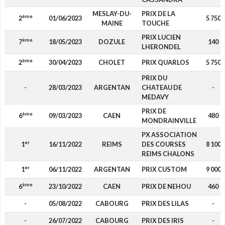
MESLAY-DU-
PRIX DE LA
ème
2
01/06/2023
5 750
MAINE
TOUCHE
PRIX LUCIEN
ème
7
18/05/2023
DOZULE
140
LHERONDEL
ème
2
30/04/2023
CHOLET
PRIX QUARLOS
5 750
PRIX DU
-
28/03/2023
ARGENTAN
CHATEAU DE
-
MEDAVY
PRIX DE
ème
6
09/03/2023
CAEN
480
MONDRAINVILLE
PX ASSOCIATION
er
1
16/11/2022
REIMS
DES COURSES
8 100
REIMS CHALONS
er
1
06/11/2022
ARGENTAN
PRIX CUSTOM
9 000
ème
6
23/10/2022
CAEN
PRIX DE NEHOU
460
-
05/08/2022
CABOURG
PRIX DES LILAS
-
-
26/07/2022
CABOURG
PRIX DES IRIS
-