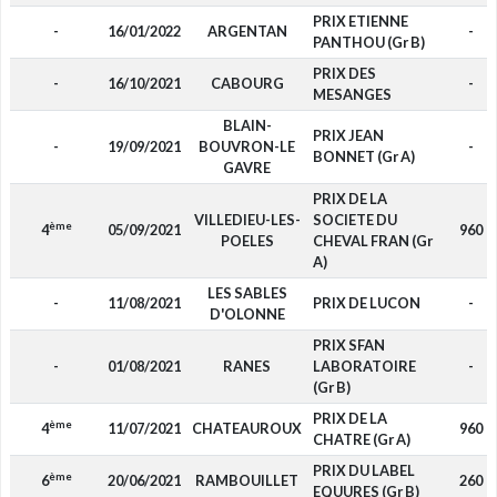
PRIX ETIENNE
-
16/01/2022
ARGENTAN
-
PANTHOU (Gr B)
PRIX DES
-
16/10/2021
CABOURG
-
MESANGES
BLAIN-
PRIX JEAN
-
19/09/2021
BOUVRON-LE
-
BONNET (Gr A)
GAVRE
PRIX DE LA
VILLEDIEU-LES-
SOCIETE DU
ème
4
05/09/2021
960
POELES
CHEVAL FRAN (Gr
A)
LES SABLES
-
11/08/2021
PRIX DE LUCON
-
D'OLONNE
PRIX SFAN
-
01/08/2021
RANES
LABORATOIRE
-
(Gr B)
PRIX DE LA
ème
4
11/07/2021
CHATEAUROUX
960
CHATRE (Gr A)
PRIX DU LABEL
ème
6
20/06/2021
RAMBOUILLET
260
EQUURES (Gr B)