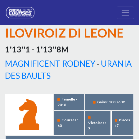
ILOVIROIZ DI LEONE
1'13''1 - 1'13''8M
MAGNIFICENT RODNEY
-
URANIA
DES BAULTS
Femelle -
Gains : 108 760 €
2018
Courses :
Places
Victoires :
60
: 7
7