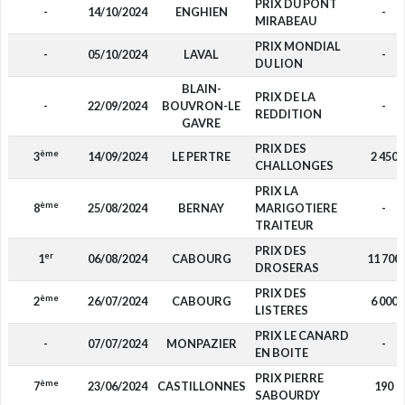
PRIX DU PONT
-
14/10/2024
ENGHIEN
-
MIRABEAU
PRIX MONDIAL
-
05/10/2024
LAVAL
-
DU LION
BLAIN-
PRIX DE LA
-
22/09/2024
BOUVRON-LE
-
REDDITION
GAVRE
PRIX DES
ème
3
14/09/2024
LE PERTRE
2 450
CHALLONGES
PRIX LA
ème
8
25/08/2024
BERNAY
MARIGOTIERE
-
TRAITEUR
PRIX DES
er
1
06/08/2024
CABOURG
11 700
DROSERAS
PRIX DES
ème
2
26/07/2024
CABOURG
6 000
LISTERES
PRIX LE CANARD
-
07/07/2024
MONPAZIER
-
EN BOITE
PRIX PIERRE
ème
7
23/06/2024
CASTILLONNES
190
SABOURDY