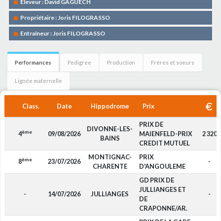
Eleveur : David GAGUECH
Propriétaire : Joris FILOGRASSO
Entraîneur : Joris FILOGRASSO
Performances
Pedigree
Production
Frères et soeurs
Lignée maternelle
Class.
Date
Hippodrome
Prix
PRIX DE
DIVONNE-LES-
ème
4
09/08/2026
MAIENFELD-PRIX
2 320
BAINS
CREDIT MUTUEL
MONTIGNAC-
PRIX
ème
8
23/07/2026
-
CHARENTE
D'ANGOULEME
GD PRIX DE
JULLIANGES ET
-
14/07/2026
JULLIANGES
-
DE
CRAPONNE/AR.