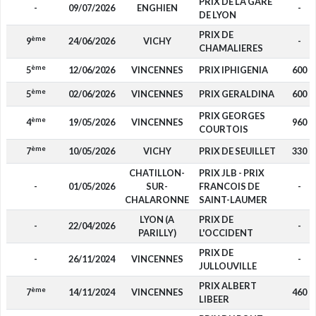
PRIX DE LA GARE
-
09/07/2026
ENGHIEN
-
DE LYON
PRIX DE
ème
9
24/06/2026
VICHY
-
CHAMALIERES
ème
5
12/06/2026
VINCENNES
PRIX IPHIGENIA
600
ème
5
02/06/2026
VINCENNES
PRIX GERALDINA
600
PRIX GEORGES
ème
4
19/05/2026
VINCENNES
960
COURTOIS
ème
7
10/05/2026
VICHY
PRIX DE SEUILLET
330
CHATILLON-
PRIX JLB - PRIX
-
01/05/2026
SUR-
FRANCOIS DE
-
CHALARONNE
SAINT-LAUMER
LYON (A
PRIX DE
-
22/04/2026
-
PARILLY)
L'OCCIDENT
PRIX DE
-
26/11/2024
VINCENNES
-
JULLOUVILLE
PRIX ALBERT
ème
7
14/11/2024
VINCENNES
460
LIBEER