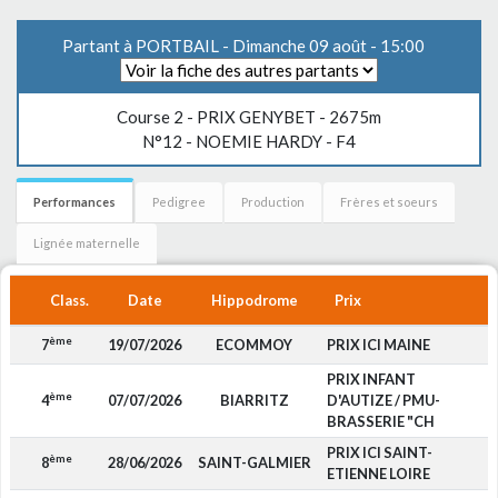
Partant à PORTBAIL - Dimanche 09 août - 15:00
Course 2 -
PRIX GENYBET
- 2675m
N°12 - NOEMIE HARDY - F4
Performances
Pedigree
Production
Frères et soeurs
Lignée maternelle
Class.
Date
Hippodrome
Prix
ème
7
19/07/2026
ECOMMOY
PRIX ICI MAINE
PRIX INFANT
ème
4
07/07/2026
BIARRITZ
D'AUTIZE / PMU-
BRASSERIE "CH
PRIX ICI SAINT-
ème
8
28/06/2026
SAINT-GALMIER
ETIENNE LOIRE