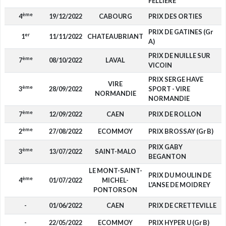
FELLIERE
ème
4
19/12/2022
CABOURG
PRIX DES ORTIES
PRIX DE GATINES (Gr
er
1
11/11/2022
CHATEAUBRIANT
A)
PRIX DE NUILLE SUR
ème
7
08/10/2022
LAVAL
VICOIN
PRIX SERGE HAVE
VIRE
ème
3
28/09/2022
SPORT - VIRE
NORMANDIE
NORMANDIE
ème
7
12/09/2022
CAEN
PRIX DE ROLLON
ème
2
27/08/2022
ECOMMOY
PRIX BROSSAY (Gr B)
PRIX GABY
ème
3
13/07/2022
SAINT-MALO
BEGANTON
LE MONT-SAINT-
PRIX DU MOULIN DE
ème
4
01/07/2022
MICHEL-
L'ANSE DE MOIDREY
PONTORSON
-
01/06/2022
CAEN
PRIX DE CRETTEVILLE
-
22/05/2022
ECOMMOY
PRIX HYPER U (Gr B)