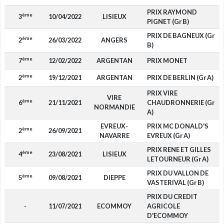
PRIX RAYMOND
ème
3
10/04/2022
LISIEUX
PIGNET (Gr B)
PRIX DE BAGNEUX (Gr
ème
2
26/03/2022
ANGERS
B)
ème
7
12/02/2022
ARGENTAN
PRIX MONET
ème
2
19/12/2021
ARGENTAN
PRIX DE BERLIN (Gr A)
PRIX VIRE
VIRE
ème
6
21/11/2021
CHAUDRONNERIE (Gr
NORMANDIE
A)
EVREUX-
PRIX MC DONALD'S
ème
2
26/09/2021
NAVARRE
EVREUX (Gr A)
PRIX RENE ET GILLES
ème
4
23/08/2021
LISIEUX
LETOURNEUR (Gr A)
PRIX DU VALLON DE
ème
5
09/08/2021
DIEPPE
VASTERIVAL (Gr B)
PRIX DU CREDIT
-
11/07/2021
ECOMMOY
AGRICOLE
D'ECOMMOY