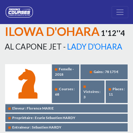
ILOWA D'OHARA
1'12''4
AL CAPONE JET -
LADY D'OHARA
Femelle -
Gains : 78 175 €
2018
Courses :
Places :
Victoires :
68
11
3
Eleveur : Florence MARIE
Propriétaire : Ecurie Sébastien HARDY
Entraîneur : Sébastien HARDY