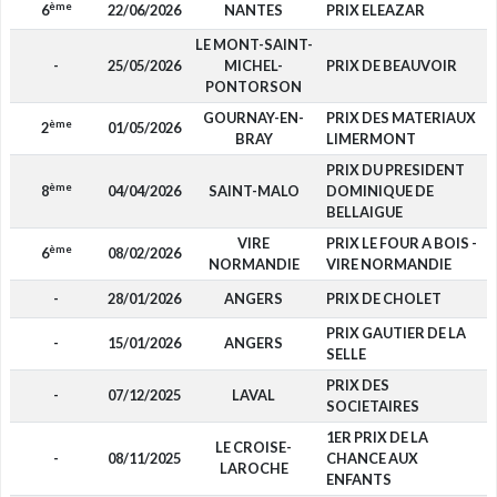
ème
6
22/06/2026
NANTES
PRIX ELEAZAR
LE MONT-SAINT-
-
25/05/2026
MICHEL-
PRIX DE BEAUVOIR
PONTORSON
GOURNAY-EN-
PRIX DES MATERIAUX
ème
2
01/05/2026
BRAY
LIMERMONT
PRIX DU PRESIDENT
ème
8
04/04/2026
SAINT-MALO
DOMINIQUE DE
BELLAIGUE
VIRE
PRIX LE FOUR A BOIS -
ème
6
08/02/2026
NORMANDIE
VIRE NORMANDIE
-
28/01/2026
ANGERS
PRIX DE CHOLET
PRIX GAUTIER DE LA
-
15/01/2026
ANGERS
SELLE
PRIX DES
-
07/12/2025
LAVAL
SOCIETAIRES
1ER PRIX DE LA
LE CROISE-
-
08/11/2025
CHANCE AUX
LAROCHE
ENFANTS