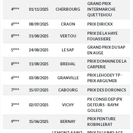
GRAND PRIX
ème
4
01/11/2025
CHERBOURG
INTERMARCHE
QUETTEHOU
ème
6
08/09/2025
CRAON
PRIX DIRICKX
PRIX DE LA HAYE
ème
8
31/08/2025
VERTOU
FOUASSIERE
GRAND PRIX DU SAP
ème
5
24/08/2025
LE SAP
EN AUGE
PRIX DOMAINE DE LA
ème
8
11/08/2025
BREHAL
CARPERIE
PRIX LEHODEY TP -
ème
6
03/08/2025
GRANVILLE
PRIX ARGIL'MER
ème
7
15/07/2025
CABOURG
PRIX DES DORONICS
PX CONSEI DEP (PX
ème
3
02/07/2025
VICHY
DE FEURS - RAYM
GOLEO)
PRIX PEINTURE
ème
9
15/06/2025
BERNAY
ROBIN LERAT
LE MONT-SAINT-
PRIX DU JUMELAGE