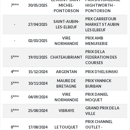
ème
7
30/05/2025
MICHEL-
HIGHTWORTH -
PONTORSON
PONTORSON
PRX CARREFOUR
SAINT-AUBIN-
-
27/04/2025
MARKET ST AUBIN
LES-ELBEUF
LES ELBEUF
VIRE
PRIX AMB
-
02/03/2025
NORMANDIE
MENUISERIE
PRIX DE LA
ème
5
19/01/2025
CHATEAUBRIANT
FEDERATION DES
COURSES
ème
4
15/12/2024
ARGENTAN
PRIX D'HELSINSKI
MAURE DE
PRIX YANNICK
ème
5
10/11/2024
BRETAGNE
BURBAN
VIRE
PRIX DANIEL
ème
5
04/09/2024
NORMANDIE
MOQUET
GRAND PRIX DE LA
ème
5
25/08/2024
VIBRAYE
VILLE
PRIX CHANNEL
ème
8
17/08/2024
LE TOUQUET
OUTLET -