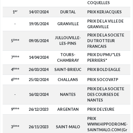
COQUELLES
er
1
14/07/2024
DURTAL
PRIX KERJACQUES
PRIX DE LA VILLE DE
-
19/05/2024
GRANVILLE
GRANVILLE
PRIX DE LA SOCIETE
JULLOUVILLE-
ème
5
09/05/2024
DU TROTTEUR
LES-PINS
FRANCAIS
TOURS-
PRIX DU PMU "LES
ème
7
14/04/2024
CHAMBRAY
PERRIERS"
ème
4
26/03/2024
SAINT-BRIEUC
PRIX BOLD EAGLE
ème
6
25/02/2024
CHALLANS
PRIX SOCOVATP
PRIX DE LA SOCIETE
-
16/02/2024
NANTES
DES COURSES DE
NANTES
ème
9
26/12/2023
ARGENTAN
PRIX DE L'EURE
PRIX
WWW.HIPPODROME-
ème
3
26/11/2023
SAINT-MALO
SAINTMALO.COM (Gr