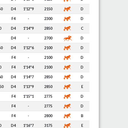
50
D4
1'12''9
2150
D
F4
-
2300
D
0
D4
1'14''9
2850
C
D4
-
2700
D
50
D4
1'12''6
2100
D
F4
-
2100
D
0
F4
1'14''4
2100
D
60
D4
1'14''7
2850
D
50
D4
1'13''9
2850
E
F4
1'15''1
2775
D
F4
-
2775
D
F4
-
2800
B
0
D4
1'16''7
3175
E