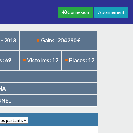
Connexion
Abonnement
 - 2018
Gains : 204 290 €
 : 69
Victoires : 12
Places : 12
ANA
ONNEL