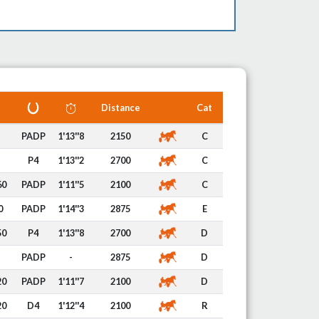
Distance
Cat
PADP
1'13''8
2150
C
P4
1'13''2
2700
C
60
PADP
1'11''5
2100
C
0
PADP
1'14''3
2875
E
50
P4
1'13''8
2700
D
PADP
-
2875
D
20
PADP
1'11''7
2100
D
20
D4
1'12''4
2100
R