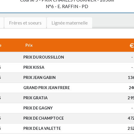
N°6 - E. RAFFIN - PD
Frères et soeurs
Lignée maternelle
e
Prix
PRIX DU ROUSSILLON
-
S
PRIX KISSA
-
S
PRIX JEAN GABIN
1 3
GRAND PRIX JEAN FRERE
24
S
PRIX GRATIA
2 9
PRIX DE GAGNY
-
S
PRIX DE CHAMPTOCE
4 7
S
PRIX DE LA VALETTE
2 5