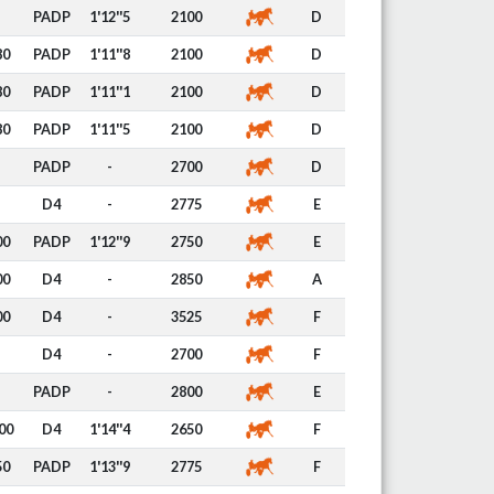
PADP
1'12''5
2100
D
80
PADP
1'11''8
2100
D
80
PADP
1'11''1
2100
D
80
PADP
1'11''5
2100
D
PADP
-
2700
D
D4
-
2775
E
00
PADP
1'12''9
2750
E
00
D4
-
2850
A
00
D4
-
3525
F
D4
-
2700
F
PADP
-
2800
E
00
D4
1'14''4
2650
F
50
PADP
1'13''9
2775
F