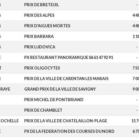
S
PRIX DE BRETEUIL
-
S
PRIX DES ALPES
4 4
S
PRIX D'AIGUES MORTES
4 4
S
PRIX BARBARA
1 1
S
PRIX LUDOVICA
-
E
PX RESTAURANT PANORAMIQUE 06 61 47 92 91
-
T
PRIX OLIGOCYTES
7 5
N
PRIX DE LA VILLE DE CARENTAN LES MARAIS
7 0
BRAYE
GRAND PRIX DE LA VILLE DE SAVIGNY
9 0
PRIX MICHEL DE PONTBRIAND
-
PRIX DE CHAMBLET
-
ROCHELLE
PRIX DE LA VILLE DE CHATELAILLON-PLAGE
11 7
E
PX DE LA FEDERATION DES COURSES DU NORD
6 7