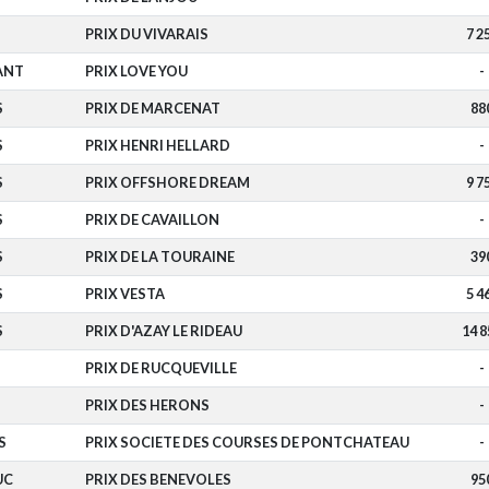
PRIX DU VIVARAIS
7 2
ANT
PRIX LOVE YOU
-
S
PRIX DE MARCENAT
88
S
PRIX HENRI HELLARD
-
S
PRIX OFFSHORE DREAM
9 7
S
PRIX DE CAVAILLON
-
S
PRIX DE LA TOURAINE
39
S
PRIX VESTA
5 4
S
PRIX D'AZAY LE RIDEAU
14 8
PRIX DE RUCQUEVILLE
-
PRIX DES HERONS
-
S
PRIX SOCIETE DES COURSES DE PONTCHATEAU
-
UC
PRIX DES BENEVOLES
95