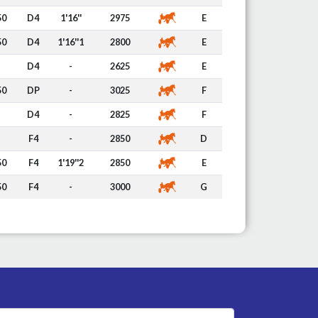
50
D4
1'16''
2975
E
50
D4
1'16''1
2800
E
D4
-
2625
E
50
DP
-
3025
F
D4
-
2825
F
F4
-
2850
D
50
F4
1'19''2
2850
E
50
F4
-
3000
G