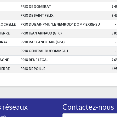
PRIX DE DOMERAT
9 4
PRIX DE SAINT FELIX
9 4
ROCHELLE
PRIX DU BAR-PMU "LE NEMROD" DOMPIERRE-SU
-
IERRE
PRIX JEAN ARNAUD (Gr C)
5 8
BRAY
PRIX RACE AND CARE (Gr A)
-
PRIX GENERAL DU POMMEAU
-
TAGNE
PRIX RENE LEGAL
7 6
IERRE
PRIX DE POILLE
4 9
 réseaux
Contactez-nous
ook