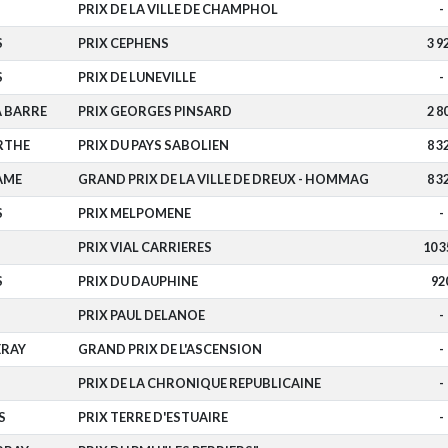
S
PRIX DE LA VILLE DE CHAMPHOL
-
S
PRIX CEPHENS
3 9
S
PRIX DE LUNEVILLE
-
A BARRE
PRIX GEORGES PINSARD
2 8
RTHE
PRIX DU PAYS SABOLIEN
8 3
AME
GRAND PRIX DE LA VILLE DE DREUX - HOMMAG
8 3
S
PRIX MELPOMENE
-
PRIX VIAL CARRIERES
10 3
S
PRIX DU DAUPHINE
92
PRIX PAUL DELANOE
-
RAY
GRAND PRIX DE L'ASCENSION
-
PRIX DE LA CHRONIQUE REPUBLICAINE
-
S
PRIX TERRE D'ESTUAIRE
-