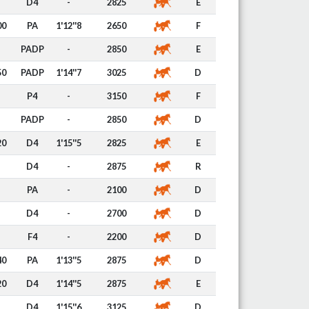
D4
-
2825
E
00
PA
1'12''8
2650
F
PADP
-
2850
E
50
PADP
1'14''7
3025
D
P4
-
3150
F
PADP
-
2850
D
20
D4
1'15''5
2825
E
D4
-
2875
R
PA
-
2100
D
D4
-
2700
D
F4
-
2200
D
40
PA
1'13''5
2875
D
20
D4
1'14''5
2875
E
D4
1'15''6
3125
D