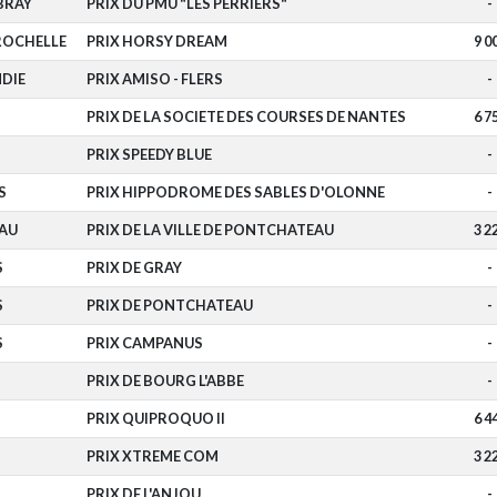
BRAY
PRIX DU PMU "LES PERRIERS"
-
ROCHELLE
PRIX HORSY DREAM
9 0
DIE
PRIX AMISO - FLERS
-
PRIX DE LA SOCIETE DES COURSES DE NANTES
6 7
PRIX SPEEDY BLUE
-
S
PRIX HIPPODROME DES SABLES D'OLONNE
-
AU
PRIX DE LA VILLE DE PONTCHATEAU
3 2
S
PRIX DE GRAY
-
S
PRIX DE PONTCHATEAU
-
S
PRIX CAMPANUS
-
PRIX DE BOURG L'ABBE
-
PRIX QUIPROQUO II
6 4
PRIX XTREME COM
3 2
PRIX DE L'ANJOU
-