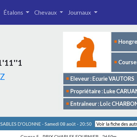
Étalons
Chevaux
Journaux
Hongre
'11''1
Courses
EZ
Eleveur : Ecurie VAUTORS
Propriétaire : Luke CARU
Entraîneur : Loïc CHARB
S SABLES D'OLONNE - Samedi 08 août - 20:50
Course 5 -
PRIX CHARLES FOURNIER
- 2650m