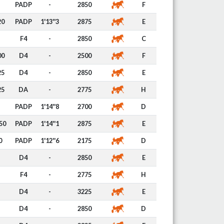
PADP
-
2850
F
20
PADP
1'13''3
2875
E
F4
-
2850
C
00
D4
-
2500
F
25
D4
-
2850
E
25
DA
-
2775
H
PADP
1'14''8
2700
D
50
PADP
1'14''1
2875
E
0
PADP
1'12''6
2175
D
D4
-
2850
E
F4
-
2775
H
D4
-
3225
E
D4
-
2850
D