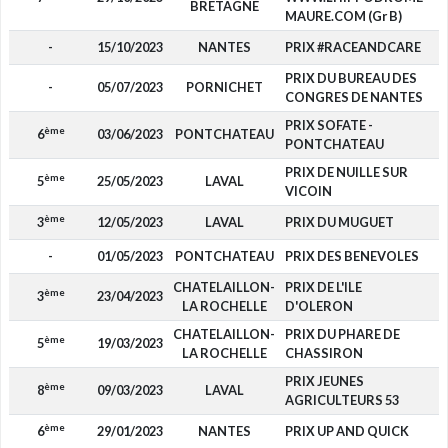
BRETAGNE
MAURE.COM (Gr B)
-
15/10/2023
NANTES
PRIX #RACEANDCARE
PRIX DU BUREAU DES
-
05/07/2023
PORNICHET
CONGRES DE NANTES
PRIX SOFATE -
ème
6
03/06/2023
PONTCHATEAU
PONTCHATEAU
PRIX DE NUILLE SUR
ème
5
25/05/2023
LAVAL
VICOIN
ème
3
12/05/2023
LAVAL
PRIX DU MUGUET
-
01/05/2023
PONTCHATEAU
PRIX DES BENEVOLES
CHATELAILLON-
PRIX DE L'ILE
ème
3
23/04/2023
LA ROCHELLE
D'OLERON
CHATELAILLON-
PRIX DU PHARE DE
ème
5
19/03/2023
LA ROCHELLE
CHASSIRON
PRIX JEUNES
ème
8
09/03/2023
LAVAL
AGRICULTEURS 53
ème
6
29/01/2023
NANTES
PRIX UP AND QUICK