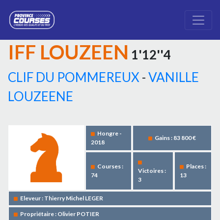
IFF LOUZEEN
1'12''4
CLIF DU POMMEREUX
-
VANILLE
LOUZEENE
Hongre -
Gains : 83 800 €
2018
Courses :
Places :
Victoires :
74
13
3
Eleveur : Thierry Michel LEGER
Propriétaire : Olivier POTIER