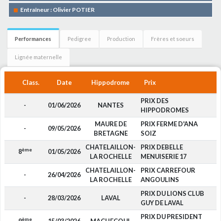
Entraîneur : Olivier POTIER
Performances
Pedigree
Production
Frères et soeurs
Lignée maternelle
Class.
Date
Hippodrome
Prix
PRIX DES
-
01/06/2026
NANTES
HIPPODROMES
MAURE DE
PRIX FERME D'ANA
-
09/05/2026
BRETAGNE
SOIZ
CHATELAILLON-
PRIX DEBELLE
ème
8
01/05/2026
LA ROCHELLE
MENUISERIE 17
CHATELAILLON-
PRIX CARREFOUR
-
26/04/2026
LA ROCHELLE
ANGOULINS
PRIX DU LIONS CLUB
-
28/03/2026
LAVAL
GUY DE LAVAL
PRIX DU PRESIDENT
ème