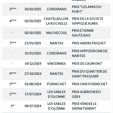
PRIX "LES AMIS DU
ème
3
30/03/2025
CORDEMAIS
PORT"
CHATELAILLON-
PRIX DE LA SOCIETE
ème
6
02/03/2025
LA ROCHELLE
HIPPIQUE AUNIS
PRIX ETIENNE
-
02/02/2025
MACHECOUL
SAUTEJEAU
ème
7
21/01/2025
NANTES
PRIX ANDRE FRIQUET
PRIX HIPPODROME DE
-
15/01/2025
CORDEMAIS
NANTES
-
14/12/2024
VINCENNES
PRIX DE CAUMONT
PRIX DU QUARTIER DE
ème
9
27/10/2024
NANTES
SAINT PASQUIER
ème
3
01/08/2024
PORNICHET
PRIX OMS PORNICHET
LES SABLES
PRIX AUBRION DU
ème
5
17/07/2024
D'OLONNE
GERS
LES SABLES
PRIX VENDEE LE
er
1
08/07/2024
D'OLONNE
DEPARTEMENT