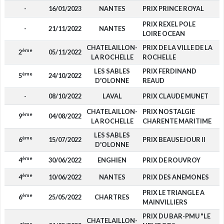
-
16/01/2023
NANTES
PRIX PRINCE ROYAL
PRIX REXEL POLE
-
21/11/2022
NANTES
LOIRE OCEAN
CHATELAILLON-
PRIX DE LA VILLE DE LA
ème
2
05/11/2022
LA ROCHELLE
ROCHELLE
LES SABLES
PRIX FERDINAND
ème
5
24/10/2022
D'OLONNE
REAUD
-
08/10/2022
LAVAL
PRIX CLAUDE MUNET
CHATELAILLON-
PRIX NOSTALGIE
ème
9
04/08/2022
LA ROCHELLE
CHARENTE MARITIME
LES SABLES
ème
6
15/07/2022
PRIX BEAUSEJOUR II
D'OLONNE
ème
4
30/06/2022
ENGHIEN
PRIX DE ROUVROY
ème
4
10/06/2022
NANTES
PRIX DES ANEMONES
PRIX LE TRIANGLE A
ème
6
25/05/2022
CHARTRES
MAINVILLIERS
PRIX DU BAR-PMU "LE
CHATELAILLON-
ème