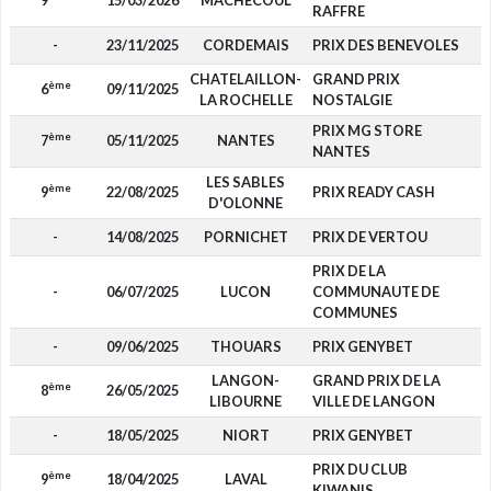
9
15/03/2026
MACHECOUL
RAFFRE
-
23/11/2025
CORDEMAIS
PRIX DES BENEVOLES
CHATELAILLON-
GRAND PRIX
ème
6
09/11/2025
LA ROCHELLE
NOSTALGIE
PRIX MG STORE
ème
7
05/11/2025
NANTES
NANTES
LES SABLES
ème
9
22/08/2025
PRIX READY CASH
D'OLONNE
-
14/08/2025
PORNICHET
PRIX DE VERTOU
PRIX DE LA
-
06/07/2025
LUCON
COMMUNAUTE DE
COMMUNES
-
09/06/2025
THOUARS
PRIX GENYBET
LANGON-
GRAND PRIX DE LA
ème
8
26/05/2025
LIBOURNE
VILLE DE LANGON
-
18/05/2025
NIORT
PRIX GENYBET
PRIX DU CLUB
ème
9
18/04/2025
LAVAL
KIWANIS