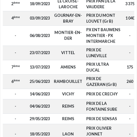
LE CROISE-
PRIX PAN DE LA
ème
2
18/09/2023
3 375
LAROCHE
VAUDERE
GOURNAY-EN-
PRIX DU MONT
ème
4
03/09/2023
1 040
BRAY
LOUVET (Gr B)
PX ENT BAUWENS
MONTIER-EN-
-
06/08/2023
MONTIER - PX
-
DER
INTERMARCHE
PRIX DE
-
23/07/2023
VITTEL
-
LUNEVILLE
PRIX ULTRA
ème
7
13/07/2023
AMIENS
175
DUCAL
PRIX DE
ème
6
25/06/2023
RAMBOUILLET
260
GAZERAN (Gr B)
-
14/06/2023
VICHY
PRIX DE CRECHY
-
PRIX DE LA
-
04/06/2023
REIMS
-
FONTAINE SUBE
-
29/05/2023
REIMS
PRIX DE SENSAS
-
PRIX OLIVIER
-
18/05/2023
LAON
JONNET
-