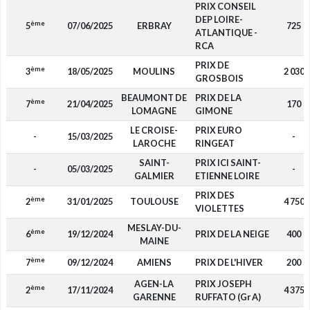
PRIX CONSEIL
DEP LOIRE-
ème
5
07/06/2025
ERBRAY
725
ATLANTIQUE -
RCA
PRIX DE
ème
3
18/05/2025
MOULINS
2 030
GROSBOIS
BEAUMONT DE
PRIX DE LA
ème
7
21/04/2025
170
LOMAGNE
GIMONE
LE CROISE-
PRIX EURO
-
15/03/2025
-
LAROCHE
RINGEAT
SAINT-
PRIX ICI SAINT-
-
05/03/2025
-
GALMIER
ETIENNE LOIRE
PRIX DES
ème
2
31/01/2025
TOULOUSE
4 750
VIOLETTES
MESLAY-DU-
ème
6
19/12/2024
PRIX DE LA NEIGE
400
MAINE
ème
7
09/12/2024
AMIENS
PRIX DE L'HIVER
200
AGEN-LA
PRIX JOSEPH
ème
2
17/11/2024
4 375
GARENNE
RUFFATO (Gr A)