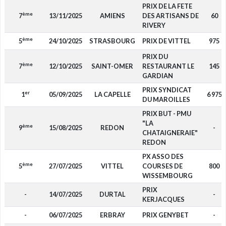
PRIX DE LA FETE
ème
7
13/11/2025
AMIENS
DES ARTISANS DE
60
RIVERY
ème
5
24/10/2025
STRASBOURG
PRIX DE VITTEL
975
PRIX DU
ème
7
12/10/2025
SAINT-OMER
RESTAURANT LE
145
GARDIAN
PRIX SYNDICAT
er
1
05/09/2025
LA CAPELLE
6 975
DU MAROILLES
PRIX BUT - PMU
"LA
ème
9
15/08/2025
REDON
-
CHATAIGNERAIE"
REDON
PX ASSO DES
ème
5
27/07/2025
VITTEL
COURSES DE
800
WISSEMBOURG
PRIX
-
14/07/2025
DURTAL
-
KERJACQUES
-
06/07/2025
ERBRAY
PRIX GENYBET
-