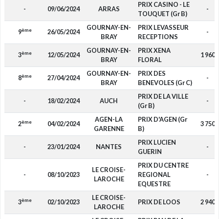
PRIX CASINO - LE
-
09/06/2024
ARRAS
-
TOUQUET (Gr B)
GOURNAY-EN-
PRIX LEVASSEUR
ème
9
26/05/2024
-
BRAY
RECEPTIONS
GOURNAY-EN-
PRIX XENA
ème
3
12/05/2024
1 960
BRAY
FLORAL
GOURNAY-EN-
PRIX DES
ème
8
27/04/2024
-
BRAY
BENEVOLES (Gr C)
PRIX DE LA VILLE
-
18/02/2024
AUCH
-
(Gr B)
AGEN-LA
PRIX D'AGEN (Gr
ème
2
04/02/2024
3 750
GARENNE
B)
PRIX LUCIEN
-
23/01/2024
NANTES
-
GUERIN
PRIX DU CENTRE
LE CROISE-
-
08/10/2023
REGIONAL
-
LAROCHE
EQUESTRE
LE CROISE-
ème
3
02/10/2023
PRIX DE LOOS
2 940
LAROCHE