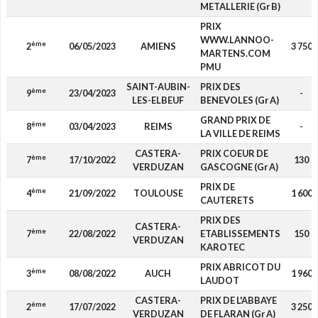
METALLERIE (Gr B)
PRIX
WWW.LANNOO-
ème
2
06/05/2023
AMIENS
3 750
MARTENS.COM
PMU
SAINT-AUBIN-
PRIX DES
ème
9
23/04/2023
-
LES-ELBEUF
BENEVOLES (Gr A)
GRAND PRIX DE
ème
8
03/04/2023
REIMS
-
LA VILLE DE REIMS
CASTERA-
PRIX COEUR DE
ème
7
17/10/2022
130
VERDUZAN
GASCOGNE (Gr A)
PRIX DE
ème
4
21/09/2022
TOULOUSE
1 600
CAUTERETS
PRIX DES
CASTERA-
ème
7
22/08/2022
ETABLISSEMENTS
150
VERDUZAN
KAROTEC
PRIX ABRICOT DU
ème
3
08/08/2022
AUCH
1 960
LAUDOT
CASTERA-
PRIX DE L'ABBAYE
ème
2
17/07/2022
3 250
VERDUZAN
DE FLARAN (Gr A)