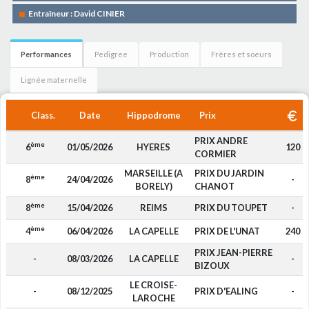
Entraîneur : David CINIER
Performances
Pedigree
Production
Frères et soeurs
Lignée maternelle
Class.
Date
Hippodrome
Prix
PRIX ANDRE
ème
6
01/05/2026
HYERES
120
CORMIER
MARSEILLE (A
PRIX DU JARDIN
ème
8
24/04/2026
-
BORELY)
CHANOT
ème
8
15/04/2026
REIMS
PRIX DU TOUPET
-
ème
4
06/04/2026
LA CAPELLE
PRIX DE L'UNAT
240
PRIX JEAN-PIERRE
-
08/03/2026
LA CAPELLE
-
BIZOUX
LE CROISE-
-
08/12/2025
PRIX D'EALING
-
LAROCHE