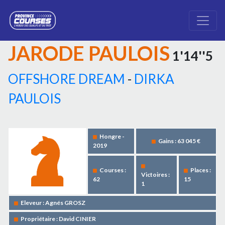
JARODE PAULOIS
1'14''5
OFFSHORE DREAM
-
DIRKA
PAULOIS
Hongre -
Gains : 63 045 €
2019
Courses :
Places :
Victoires :
62
15
1
Eleveur : Agnés GROSZ
Propriétaire : David CINIER