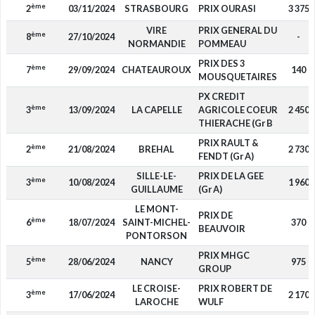
ème
2
03/11/2024
STRASBOURG
PRIX OURASI
3 375
VIRE
PRIX GENERAL DU
ème
8
27/10/2024
-
NORMANDIE
POMMEAU
PRIX DES 3
ème
7
29/09/2024
CHATEAUROUX
140
MOUSQUETAIRES
PX CREDIT
ème
3
13/09/2024
LA CAPELLE
AGRICOLE COEUR
2 450
THIERACHE (Gr B
PRIX RAULT &
ème
2
21/08/2024
BREHAL
2 730
FENDT (Gr A)
SILLE-LE-
PRIX DE LA GEE
ème
3
10/08/2024
1 960
GUILLAUME
(Gr A)
LE MONT-
PRIX DE
ème
6
18/07/2024
SAINT-MICHEL-
370
BEAUVOIR
PONTORSON
PRIX MHGC
ème
5
28/06/2024
NANCY
975
GROUP
LE CROISE-
PRIX ROBERT DE
ème
3
17/06/2024
2 170
LAROCHE
WULF