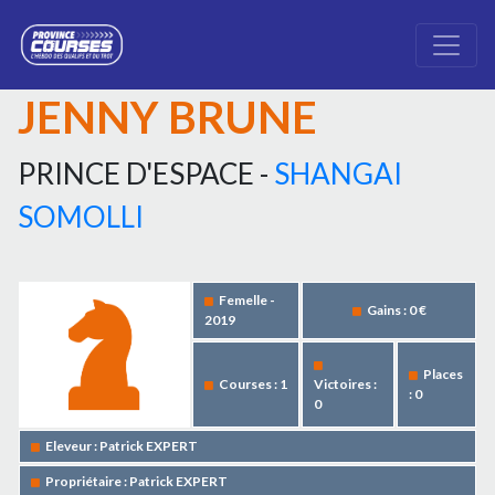
JENNY BRUNE
PRINCE D'ESPACE -
SHANGAI
SOMOLLI
Femelle -
Gains : 0 €
2019
Places
Courses : 1
Victoires :
: 0
0
Eleveur : Patrick EXPERT
Propriétaire : Patrick EXPERT