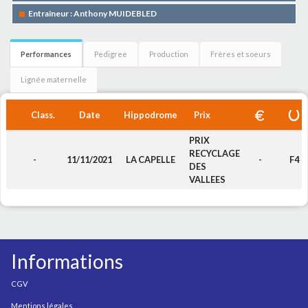
Entraîneur : Anthony MUIDEBLED
Performances
Pedigree
Production
Frères et soeurs
Lignée maternelle
Class.
Date
Hippodrome
Prix
PRIX
RECYCLAGE
-
11/11/2021
LA CAPELLE
-
F4
DES
VALLEES
Informations
CGV
Mentions légales