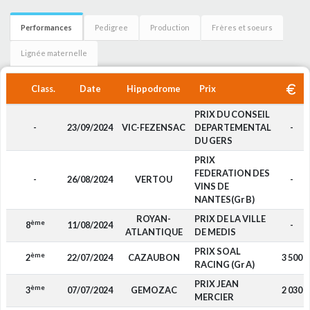
Performances
Pedigree
Production
Frères et soeurs
Lignée maternelle
Class.
Date
Hippodrome
Prix
PRIX DU CONSEIL
-
23/09/2024
VIC-FEZENSAC
DEPARTEMENTAL
-
DU GERS
PRIX
FEDERATION DES
-
26/08/2024
VERTOU
-
VINS DE
NANTES(Gr B)
ROYAN-
PRIX DE LA VILLE
ème
8
11/08/2024
-
ATLANTIQUE
DE MEDIS
PRIX SOAL
ème
2
22/07/2024
CAZAUBON
3 500
RACING (Gr A)
PRIX JEAN
ème
3
07/07/2024
GEMOZAC
2 030
MERCIER