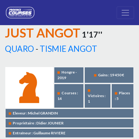
JUST ANGOT
1'17''
QUARO
-
TISMIE ANGOT
Hongre -
Gains : 19 450 €
2019
Courses :
Places
Victoires :
14
: 5
1
Eleveur : Michel GRANDIN
Propriétaire : Didier JOUNIER
Entraîneur : Guillaume RIVIERE