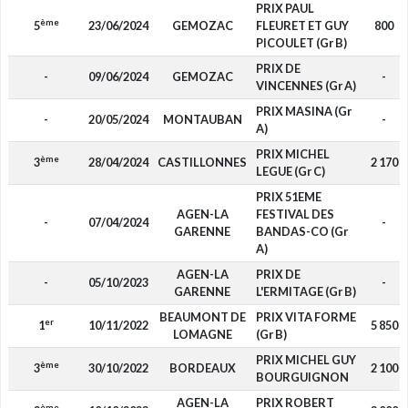
PRIX PAUL
ème
5
23/06/2024
GEMOZAC
FLEURET ET GUY
800
PICOULET (Gr B)
PRIX DE
-
09/06/2024
GEMOZAC
-
VINCENNES (Gr A)
PRIX MASINA (Gr
-
20/05/2024
MONTAUBAN
-
A)
PRIX MICHEL
ème
3
28/04/2024
CASTILLONNES
2 170
LEGUE (Gr C)
PRIX 51EME
AGEN-LA
FESTIVAL DES
-
07/04/2024
-
GARENNE
BANDAS-CO (Gr
A)
AGEN-LA
PRIX DE
-
05/10/2023
-
GARENNE
L'ERMITAGE (Gr B)
BEAUMONT DE
PRIX VITA FORME
er
1
10/11/2022
5 850
LOMAGNE
(Gr B)
PRIX MICHEL GUY
ème
3
30/10/2022
BORDEAUX
2 100
BOURGUIGNON
AGEN-LA
PRIX ROBERT
ème