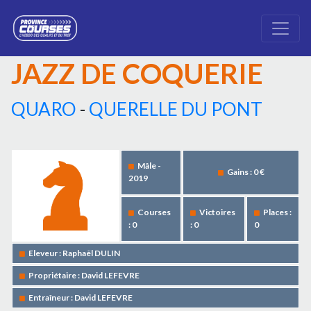
JAZZ DE COQUERIE
QUARO
-
QUERELLE DU PONT
Mâle -
Gains : 0 €
2019
Courses
Victoires
Places :
: 0
: 0
0
Eleveur : Raphaël DULIN
Propriétaire : David LEFEVRE
Entraîneur : David LEFEVRE