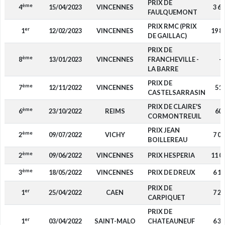
PRIX DE
ème
4
15/04/2023
VINCENNES
3 68
FAULQUEMONT
PRIX RMC (PRIX
er
1
12/02/2023
VINCENNES
19 8
DE GAILLAC)
PRIX DE
ème
8
13/01/2023
VINCENNES
FRANCHEVILLE -
-
LA BARRE
PRIX DE
ème
7
12/11/2022
VINCENNES
51
CASTELSARRASIN
PRIX DE CLAIRE'S
ème
6
23/10/2022
REIMS
60
CORMONTREUIL
PRIX JEAN
ème
2
09/07/2022
VICHY
7 00
BOILLEREAU
ème
2
09/06/2022
VINCENNES
PRIX HESPERIA
11 0
ème
3
18/05/2022
VINCENNES
PRIX DE DREUX
6 16
PRIX DE
er
1
25/04/2022
CAEN
7 20
CARPIQUET
PRIX DE
er
1
03/04/2022
SAINT-MALO
CHATEAUNEUF
6 30