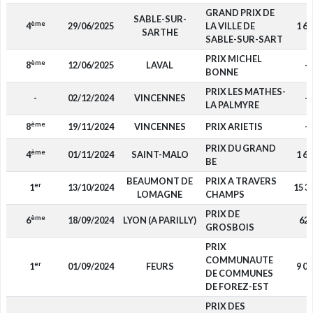
GRAND PRIX DE
SABLE-SUR-
ème
4
29/06/2025
LA VILLE DE
1 68
SARTHE
SABLE-SUR-SART
PRIX MICHEL
ème
8
12/06/2025
LAVAL
-
BONNE
PRIX LES MATHES-
-
02/12/2024
VINCENNES
-
LA PALMYRE
ème
8
19/11/2024
VINCENNES
PRIX ARIETIS
-
PRIX DU GRAND
ème
4
01/11/2024
SAINT-MALO
1 68
BE
BEAUMONT DE
PRIX A TRAVERS
er
1
13/10/2024
15 3
LOMAGNE
CHAMPS
PRIX DE
ème
6
18/09/2024
LYON (A PARILLY)
62
GROSBOIS
PRIX
COMMUNAUTE
er
1
01/09/2024
FEURS
9 00
DE COMMUNES
DE FOREZ-EST
PRIX DES