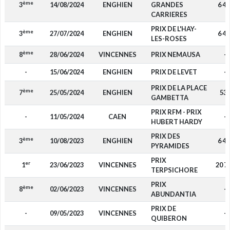
ème
3
14/08/2024
ENGHIEN
GRANDES
6 44
CARRIERES
PRIX DE L'HAY-
ème
3
27/07/2024
ENGHIEN
6 44
LES-ROSES
ème
8
28/06/2024
VINCENNES
PRIX NEMAUSA
-
-
15/06/2024
ENGHIEN
PRIX DE LEVET
-
PRIX DE LA PLACE
ème
7
25/05/2024
ENGHIEN
53
GAMBETTA
PRIX RFM - PRIX
-
11/05/2024
CAEN
-
HUBERT HARDY
PRIX DES
ème
3
10/08/2023
ENGHIEN
6 44
PYRAMIDES
PRIX
er
1
23/06/2023
VINCENNES
20 7
TERPSICHORE
PRIX
ème
8
02/06/2023
VINCENNES
-
ABUNDANTIA
PRIX DE
-
09/05/2023
VINCENNES
-
QUIBERON