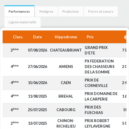
Performances
Pedigree
Production
Frères et soeurs
Lignée maternelle
Class.
Date
Hippodrome
Prix
GRAND PRIX
ème
2
07/08/2026
CHATEAUBRIANT
7 50
D'ETE
PX FEDERATION
ème
4
27/06/2026
AMIENS
DES CHASSEURS
2 00
DE LA SOMME
PRIX DE
ème
4
15/06/2026
CAEN
2 48
CORNEVILLE
PRIX DOMAINE DE
ème
4
11/08/2025
BREHAL
1 60
LA CARPERIE
PRIX DES
ème
6
25/07/2025
CABOURG
58
FUSCHIAS
CHINON-
PRIX ROBERT
ème
2
13/07/2025
5 00
RICHELIEU
LEYLAVERGNE