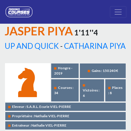
JASPER PIYA
1'11''4
UP AND QUICK
-
CATHARINA PIYA
Hongre -
Gains : 150 240 €
2019
Courses :
Places
Victoires :
34
: 8
6
Eleveur : S.A.R.L. Ecurie VIEL-PIERRE
Propriétaire : Nathalie VIEL-PIERRE
Entraîneur : Nathalie VIEL-PIERRE