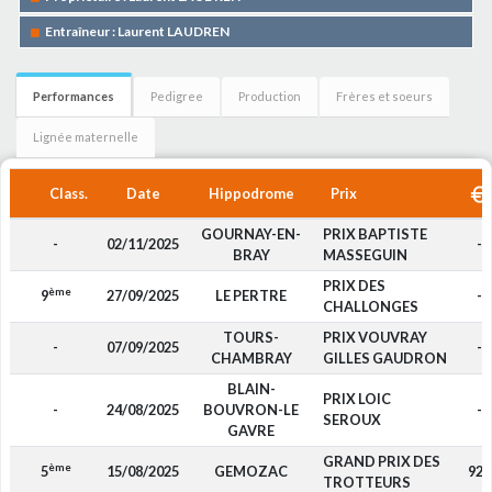
Entraîneur : Laurent LAUDREN
Performances
Pedigree
Production
Frères et soeurs
Lignée maternelle
Class.
Date
Hippodrome
Prix
GOURNAY-EN-
PRIX BAPTISTE
-
02/11/2025
-
BRAY
MASSEGUIN
PRIX DES
ème
9
27/09/2025
LE PERTRE
-
CHALLONGES
TOURS-
PRIX VOUVRAY
-
07/09/2025
-
CHAMBRAY
GILLES GAUDRON
BLAIN-
PRIX LOIC
-
24/08/2025
BOUVRON-LE
-
SEROUX
GAVRE
GRAND PRIX DES
ème
5
15/08/2025
GEMOZAC
925
TROTTEURS