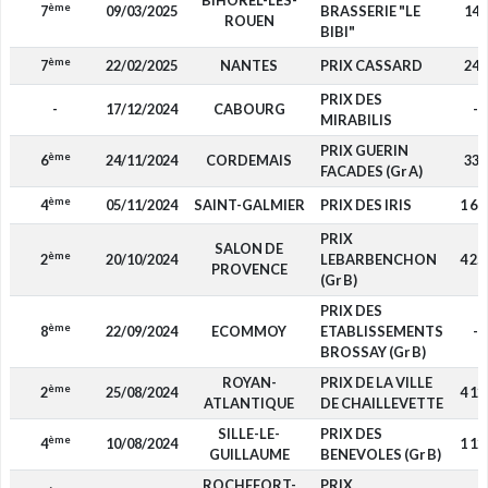
BIHOREL-LES-
ème
7
09/03/2025
BRASSERIE "LE
140
ROUEN
BIBI"
ème
7
22/02/2025
NANTES
PRIX CASSARD
240
PRIX DES
-
17/12/2024
CABOURG
-
MIRABILIS
PRIX GUERIN
ème
6
24/11/2024
CORDEMAIS
330
FACADES (Gr A)
ème
4
05/11/2024
SAINT-GALMIER
PRIX DES IRIS
1 60
PRIX
SALON DE
ème
2
20/10/2024
LEBARBENCHON
4 25
PROVENCE
(Gr B)
PRIX DES
ème
8
22/09/2024
ECOMMOY
ETABLISSEMENTS
-
BROSSAY (Gr B)
ROYAN-
PRIX DE LA VILLE
ème
2
25/08/2024
4 12
ATLANTIQUE
DE CHAILLEVETTE
SILLE-LE-
PRIX DES
ème
4
10/08/2024
1 12
GUILLAUME
BENEVOLES (Gr B)
ROCHEFORT-
PRIX