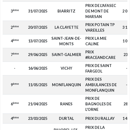
PRIX DE L'AFASEC
ème
3
31/07/2025
BIARRITZ
DE MONT DE
2 03
MARSAN
PRIX POTAIN TP
ème
2
20/07/2025
LA CLAYETTE
3 12
VAREILLES
SAINT-JEAN-DE-
PRIX LA MIE
ème
4
13/07/2025
1 08
MONTS
CALINE
PRIX
ème
7
29/06/2025
SAINT-GALMIER
230
#RACEANDCARE
PRIX DE SAINT
-
16/06/2025
VICHY
-
FARGEOL
PRIX DES
ème
9
11/05/2025
MONFLANQUIN
AMBULANCES DE
-
MONFLANQUIN
PRIX DE
ème
6
21/04/2025
RANES
BAGNOLES DE
280
L'ORNE
ème
4
23/03/2025
DURTAL
PRIX DU RALLAY
1 44
PRIX DE LA