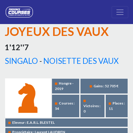
JOYEUX DES VAUX
1'12''7
SINGALO
-
NOISETTE DES VAUX
Hongre -
Gains : 52 705 €
2019
Courses :
Places :
Victoires :
54
11
0
Eleveur : E.A.R.L. BLESTEL
Propriétaire : Laurent LAUDREN