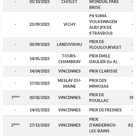
-
01/10/2023
CHOLET
MONDIAL PARE
-
BRISE
PX SUMA
VOLKSWAGEN
-
23/09/2023
VICHY
-
AUDI (PX DE
STRASBOU)
PRIX DE
-
03/09/2023
LANDIVISIAU
-
PLOUGOURVEST
TOURS-
PRIX EMILE
-
14/05/2023
-
CHAMBRAY
DAULIER (Gr A)
-
14/04/2023
VINCENNES
PRIX CLARISSE
-
MESLAY-DU-
PRIX DES
-
17/03/2023
-
MAINE
MIMOSAS
PRIX DE
ème
7
03/02/2023
VINCENNES
390
POUILLAC
-
14/01/2023
VINCENNES
PRIX DE FRESNES
-
PRIX
ème
2
27/12/2022
VINCENNES
D'ANDERNOS-
8 25
LES-BAINS