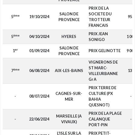
PRIX DE LA
SALON DE
SOCIETE DU
ème
5
19/10/2024
950
PROVENCE
TROTTEUR
FRANCAIS
PRIX JEAN
ème
5
04/10/2024
HYERES
1 00
SONIGO
SALON DE
er
1
01/09/2024
PRIX GELINOTTE
9 00
PROVENCE
VIGNERONS DE
ST MARC-
ème
7
06/08/2024
AIX-LES-BAINS
130
VILLEURBANNE
Gr A
PRIX TERRE DE
CAGNES-SUR-
CULTURE (PX
-
08/07/2024
-
MER
BAHIA
QUESNOT)
PRIX DE LA PLAGE
MARSEILLE (A
-
22/06/2024
CALANQUE
-
VIVAUX)
PORT-PIN
L'ISLE SUR LA
PRIX PETIT-