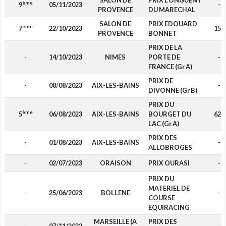
SALON DE
PRIX L'ONGUENT
ème
9
05/11/2023
-
PROVENCE
DU MARECHAL
SALON DE
PRIX EDOUARD
ème
7
22/10/2023
150
PROVENCE
BONNET
PRIX DE LA
-
14/10/2023
NIMES
PORTE DE
-
FRANCE (Gr A)
PRIX DE
-
08/08/2023
AIX-LES-BAINS
-
DIVONNE (Gr B)
PRIX DU
ème
5
06/08/2023
AIX-LES-BAINS
BOURGET DU
625
LAC (Gr A)
PRIX DES
-
01/08/2023
AIX-LES-BAINS
-
ALLOBROGES
-
02/07/2023
ORAISON
PRIX OURASI
-
PRIX DU
MATERIEL DE
-
25/06/2023
BOLLENE
-
COURSE
EQUIRACING
MARSEILLE (A
PRIX DES