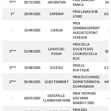
PRIX SANCHO
ème
7
02/11/2025
ARGENTAN
240
PANCA
PRIX LAVAU SUR
er
1
28/09/2025
SAVENAY
6 52
LOIRE
PRIX
DEMENAGEMENT
-
13/09/2025
LISIEUX
-
AUGUSTE PONT
L'EVEQUE
PRIX DE LA
LA ROCHE-
SOCIETE DES
ème
5
23/08/2025
825
POSAY
COURSES DE LA
ROC
PRIX LE
ème
3
13/08/2025
DOZULE
2 17
RUSTIQUE
PRIX DU CONSEIL
ème
2
03/08/2025
QUESTEMBERT
DEPARTEMENTAL
4 00
DU MORBIHA
PRIX TROPHEE
DEAUVILLE-
-
20/07/2025
DES VANS
-
CLAIREFONTAINE
BARBOT 2025
PRIX DES