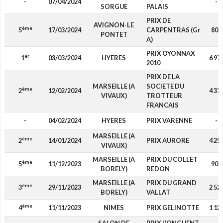
-
07/04/2024
-
SORGUE
PALAIS
PRIX DE
AVIGNON-LE
ème
5
17/03/2024
CARPENTRAS (Gr
800
PONTET
A)
PRIX OYONNAX
er
1
03/03/2024
HYERES
6 97
2010
PRIX DE LA
MARSEILLE (A
SOCIETE DU
ème
2
12/02/2024
4 37
VIVAUX)
TROTTEUR
FRANCAIS
-
04/02/2024
HYERES
PRIX VARENNE
-
MARSEILLE (A
ème
2
14/01/2024
PRIX AURORE
4 25
VIVAUX)
MARSEILLE (A
PRIX DU COLLET
ème
5
11/12/2023
900
BORELY)
REDON
MARSEILLE (A
PRIX DU GRAND
ème
3
29/11/2023
2 52
BORELY)
VALLAT
ème
4
11/11/2023
NIMES
PRIX GELINOTTE
1 12