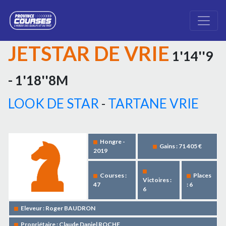
JETSTAR DE VRIE
1'14''9
- 1'18''8M
LOOK DE STAR
-
TARTANE VRIE
Hongre -
Gains : 71 405 €
2019
Courses :
Places
Victoires :
47
: 6
6
Eleveur : Roger BAUDRON
Propriétaire : Claude Daniel ROCHE