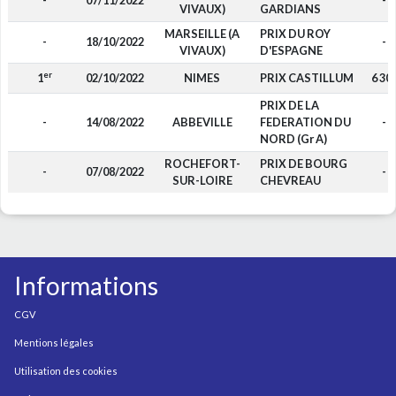
-
07/11/2022
-
VIVAUX)
GARDIANS
MARSEILLE (A
PRIX DU ROY
-
18/10/2022
-
VIVAUX)
D'ESPAGNE
er
1
02/10/2022
NIMES
PRIX CASTILLUM
6 30
PRIX DE LA
-
14/08/2022
ABBEVILLE
FEDERATION DU
-
NORD (Gr A)
ROCHEFORT-
PRIX DE BOURG
-
07/08/2022
-
SUR-LOIRE
CHEVREAU
Informations
CGV
Mentions légales
Utilisation des cookies