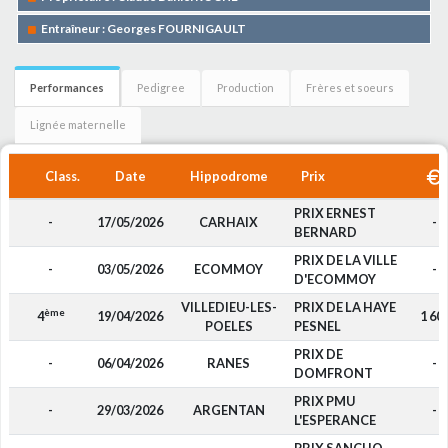
Entraîneur : Georges FOURNIGAULT
Performances
Pedigree
Production
Frères et soeurs
Lignée maternelle
Class.
Date
Hippodrome
Prix
PRIX ERNEST
-
17/05/2026
CARHAIX
-
BERNARD
PRIX DE LA VILLE
-
03/05/2026
ECOMMOY
-
D'ECOMMOY
VILLEDIEU-LES-
PRIX DE LA HAYE
ème
4
19/04/2026
1 60
POELES
PESNEL
PRIX DE
-
06/04/2026
RANES
-
DOMFRONT
PRIX PMU
-
29/03/2026
ARGENTAN
-
L'ESPERANCE