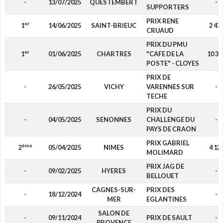
-
13/07/2025
QUESTEMBERT
-
SUPPORTERS
PRIX RENE
er
1
14/06/2025
SAINT-BRIEUC
2 47
CRUAUD
PRIX DU PMU
er
1
01/06/2025
CHARTRES
"CAFE DE LA
10 35
POSTE" - CLOYES
PRIX DE
-
26/05/2025
VICHY
VARENNES SUR
-
TECHE
PRIX DU
-
04/05/2025
SENONNES
CHALLENGE DU
-
PAYS DE CRAON
PRIX GABRIEL
ème
2
05/04/2025
NIMES
4 12
MOLIMARD
PRIX JAG DE
-
09/02/2025
HYERES
-
BELLOUET
CAGNES-SUR-
PRIX DES
-
18/12/2024
-
MER
EGLANTINES
SALON DE
-
09/11/2024
PRIX DE SAULT
-
PROVENCE