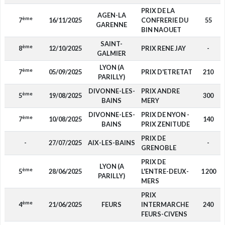
PRIX DE LA
AGEN-LA
ème
7
16/11/2025
CONFRERIE DU
55
GARENNE
BIN NAOUET
SAINT-
ème
8
12/10/2025
PRIX RENE JAY
-
GALMIER
LYON (A
ème
7
05/09/2025
PRIX D'ETRETAT
210
PARILLY)
DIVONNE-LES-
PRIX ANDRE
ème
5
19/08/2025
300
BAINS
MERY
DIVONNE-LES-
PRIX DE NYON -
ème
7
10/08/2025
140
BAINS
PRIX ZENITUDE
PRIX DE
-
27/07/2025
AIX-LES-BAINS
-
GRENOBLE
PRIX DE
LYON (A
ème
5
28/06/2025
L'ENTRE-DEUX-
1 200
PARILLY)
MERS
PRIX
ème
4
21/06/2025
FEURS
INTERMARCHE
240
FEURS-CIVENS