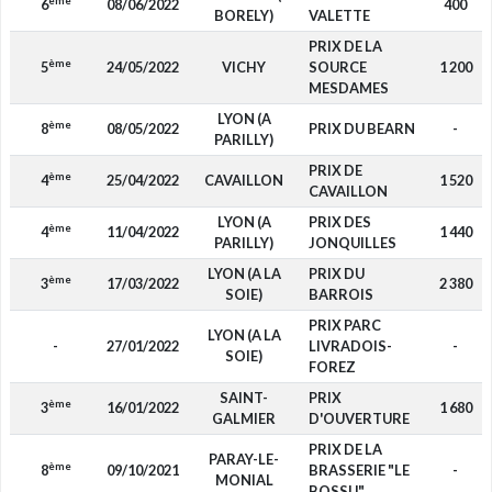
ème
6
08/06/2022
400
BORELY)
VALETTE
PRIX DE LA
ème
5
24/05/2022
VICHY
SOURCE
1 200
MESDAMES
LYON (A
ème
8
08/05/2022
PRIX DU BEARN
-
PARILLY)
PRIX DE
ème
4
25/04/2022
CAVAILLON
1 520
CAVAILLON
LYON (A
PRIX DES
ème
4
11/04/2022
1 440
PARILLY)
JONQUILLES
LYON (A LA
PRIX DU
ème
3
17/03/2022
2 380
SOIE)
BARROIS
PRIX PARC
LYON (A LA
-
27/01/2022
LIVRADOIS-
-
SOIE)
FOREZ
SAINT-
PRIX
ème
3
16/01/2022
1 680
GALMIER
D'OUVERTURE
PRIX DE LA
PARAY-LE-
ème
8
09/10/2021
BRASSERIE "LE
-
MONIAL
BOSSU"