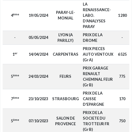
LA
RENAISSANCE-
PARAY-LE-
ème
4
19/05/2024
LABO.
1 280
MONIAL
D'ANALYSES
PARAY
LYON (A
PRIX DE LA
-
05/05/2024
-
PARILLY)
DROME
PRIX PIECES
er
1
14/04/2024
CARPENTRAS
AUTO VENTOUX
6 525
(Gr A)
PRIX GARAGE
RENAULT
ème
5
24/03/2024
FEURS
775
CHEMINAL FEUR
(Gr B)
PRIX DE LA
ème
7
23/10/2023
STRASBOURG
CAISSE
170
D'EPARGNE
PRIX DE LA
SALON DE
SOCIETE DU
ème
5
07/10/2023
750
PROVENCE
TROTTEUR FR
(Gr B)