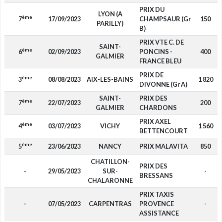
PRIX DU
LYON (A
ème
7
17/09/2023
CHAMPSAUR (Gr
150
PARILLY)
B)
PRIX VTE C. DE
SAINT-
ème
6
02/09/2023
PONCINS -
400
GALMIER
FRANCE BLEU
PRIX DE
ème
3
08/08/2023
AIX-LES-BAINS
1 820
DIVONNE (Gr A)
SAINT-
PRIX DES
ème
7
22/07/2023
200
GALMIER
CHARDONS
PRIX AXEL
ème
4
03/07/2023
VICHY
1 560
BETTENCOURT
ème
5
23/06/2023
NANCY
PRIX MALAVITA
850
CHATILLON-
PRIX DES
-
29/05/2023
SUR-
-
BRESSANS
CHALARONNE
PRIX TAXIS
-
07/05/2023
CARPENTRAS
PROVENCE
-
ASSISTANCE