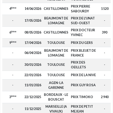
PRIX PIERRE
ème
4
14/06/2026
CASTILLONNES
1 520
SABOURDY
BEAUMONT DE
PRIX DE L'UNAT
-
17/05/2026
-
LOMAGNE
SUD-OUEST
PRIX DOCTEUR
ème
6
08/05/2026
CASTILLONNES
390
YVINEC
ème
9
17/04/2026
TOULOUSE
PRIX DU GERS
-
BEAUMONT DE
PRIX BLEUET DE
-
06/04/2026
-
LOMAGNE
FRANCE
PRIX DES
-
30/01/2026
TOULOUSE
-
OEILLETS
-
22/01/2026
TOULOUSE
PRIX DE LA NIVE
-
AGEN-LA
-
11/01/2026
PRIX GUY ROSA
-
GARENNE
BORDEAUX - LE
ème
3
22/12/2025
PRIX TIMOKO
2 940
BOUSCAT
MARSEILLE (A
PRIX DE PETIT
-
11/12/2025
-
VIVAUX)
MEJEAN