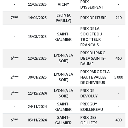
PRIX
-
11/05/2025
VICHY
-
D'ISSERPENT
LYON (A
ème
7
14/04/2025
PRIX DE L'EURE
210
PARILLY)
PRIX DE LA
SAINT-
SOCIETE DU
-
15/03/2025
-
GALMIER
TROTTEUR
FRANCAIS
PRIX DU PARC
LYON (A LA
ème
6
12/02/2025
DE LA SAINTE-
460
SOIE)
BAUME
PRIX PARC DE LA
LYON (A LA
ème
2
30/01/2025
HAUTE VALLEE
5 000
SOIE)
DE CHEVREUS
LYON (A LA
PRIX DE
ème
9
11/12/2024
-
SOIE)
DEVOLUY
SAINT-
PRIX GUY
-
24/11/2024
-
GALMIER
BOILLEREAU
SAINT-
PRIX DES
ème
6
05/11/2024
400
GALMIER
OEILLETS