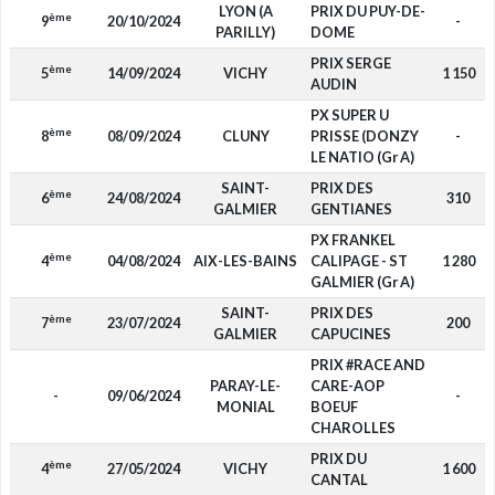
LYON (A
PRIX DU PUY-DE-
ème
9
20/10/2024
-
PARILLY)
DOME
PRIX SERGE
ème
5
14/09/2024
VICHY
1 150
AUDIN
PX SUPER U
ème
8
08/09/2024
CLUNY
PRISSE (DONZY
-
LE NATIO (Gr A)
SAINT-
PRIX DES
ème
6
24/08/2024
310
GALMIER
GENTIANES
PX FRANKEL
ème
4
04/08/2024
AIX-LES-BAINS
CALIPAGE - ST
1 280
GALMIER (Gr A)
SAINT-
PRIX DES
ème
7
23/07/2024
200
GALMIER
CAPUCINES
PRIX #RACE AND
PARAY-LE-
CARE-AOP
-
09/06/2024
-
MONIAL
BOEUF
CHAROLLES
PRIX DU
ème
4
27/05/2024
VICHY
1 600
CANTAL