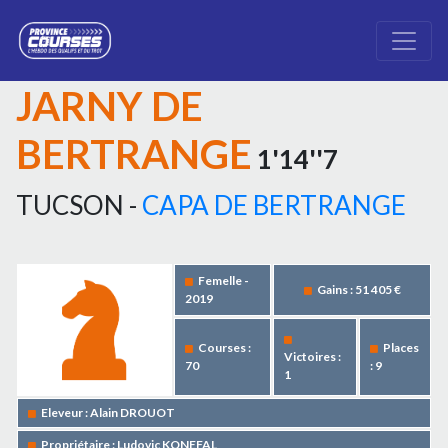
JARNY DE
BERTRANGE
1'14''7
TUCSON -
CAPA DE BERTRANGE
Femelle -
Gains : 51 405 €
2019
Courses :
Places
Victoires :
70
: 9
1
Eleveur : Alain DROUOT
Propriétaire : Ludovic KONEFAL