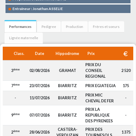
Entraîneur : Jonathan ASSELIE
Performances
Pedigree
Production
Frères et soeurs
Lignée maternelle
Class.
Date
Hippodrome
Prix
PRIX DU
ème
3
02/08/2026
GRAMAT
CONSEIL
2 520
REGIONAL
ème
7
23/07/2026
BIARRITZ
PRIX EGIATEGIA
175
PRIX MIC
-
11/07/2026
BIARRITZ
-
CHEVAL DE FER
PRIX LA
ème
9
07/07/2026
BIARRITZ
REPUBLIQUE
-
DES PYRENEES
CASTERA-
PRIX DES
ème
2
28/06/2026
1 375
VERDUZAN
TOURNESOLS