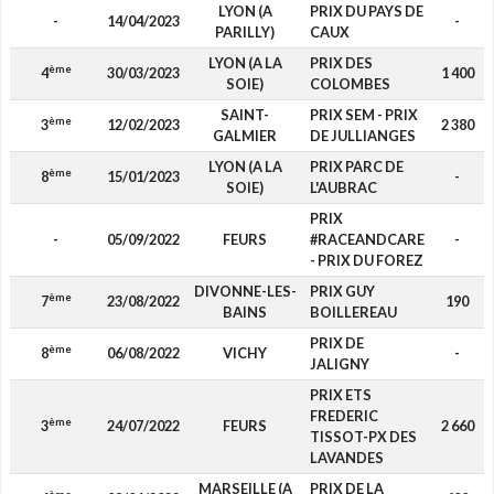
LYON (A
PRIX DU PAYS DE
-
14/04/2023
-
PARILLY)
CAUX
LYON (A LA
PRIX DES
ème
4
30/03/2023
1 400
SOIE)
COLOMBES
SAINT-
PRIX SEM - PRIX
ème
3
12/02/2023
2 380
GALMIER
DE JULLIANGES
LYON (A LA
PRIX PARC DE
ème
8
15/01/2023
-
SOIE)
L'AUBRAC
PRIX
-
05/09/2022
FEURS
#RACEANDCARE
-
- PRIX DU FOREZ
DIVONNE-LES-
PRIX GUY
ème
7
23/08/2022
190
BAINS
BOILLEREAU
PRIX DE
ème
8
06/08/2022
VICHY
-
JALIGNY
PRIX ETS
FREDERIC
ème
3
24/07/2022
FEURS
2 660
TISSOT-PX DES
LAVANDES
MARSEILLE (A
PRIX DE LA