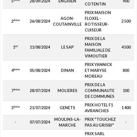
5
28/09/2024
ENGHIEN
900
COTENTIN
PRIX MAISON
AGON-
FLOXEL -
ème
2
26/08/2024
2 500
COUTAINVILLE
ROTISSEUR-
CUISEUR
PRIX DE LA
MAISON
er
1
11/08/2024
LE SAP
4 500
FAMILIALE DE
VIMOUTIER
PRIX YANNICK
ème
4
05/08/2024
DINAN
ET MARYSE
800
MOREAU
PRIX DE LA
ème
7
28/07/2024
MOLIERES
COMMUNAUTE
100
DE COMMUNES
PRIX HOTEL F1
ème
3
21/07/2024
GENETS
1 400
AVRANCHES
MOULINS-LA-
PRIX "TOUCHEZ
-
07/07/2024
-
MARCHE
PAS AU GRISBI"
PRIX SARL