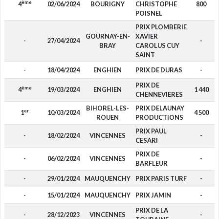
ème
4
02/06/2024
BOURIGNY
CHRISTOPHE
800
POISNEL
PRIX PLOMBERIE
GOURNAY-EN-
XAVIER
-
27/04/2024
-
BRAY
CAROLUS CUY
SAINT
-
18/04/2024
ENGHIEN
PRIX DE DURAS
-
PRIX DE
ème
4
19/03/2024
ENGHIEN
1 440
CHENNEVIERES
BIHOREL-LES-
PRIX DELAUNAY
er
1
10/03/2024
4 500
ROUEN
PRODUCTIONS
PRIX PAUL
-
18/02/2024
VINCENNES
-
CESARI
PRIX DE
-
06/02/2024
VINCENNES
-
BARFLEUR
-
29/01/2024
MAUQUENCHY
PRIX PARIS TURF
-
-
15/01/2024
MAUQUENCHY
PRIX JAMIN
-
PRIX DE LA
-
28/12/2023
VINCENNES
-