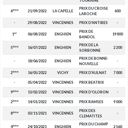
TOURAINE
PRIX DU CROISE
ème
6
21/09/2022
LA CAPELLE
600
LAROCHE
-
29/08/2022
VINCENNES
PRIX D'ANTIBES
-
PRIX DE
er
1
06/08/2022
ENGHIEN
19 800
BANDOL
PRIX DE LA
ème
5
16/07/2022
ENGHIEN
2 200
SORBONNE
PRIX DE BONNE-
-
18/06/2022
ENGHIEN
-
NOUVELLE
ème
2
16/05/2022
VICHY
PRIX D'AULNAT
7 000
-
05/04/2022
VINCENNES
PRIX BEATRIX
-
ème
9
13/02/2022
VINCENNES
PRIX D'OLORON
-
ème
2
14/01/2022
VINCENNES
PRIX RAMSES
9 000
PRIX DES
ème
8
03/11/2021
VINCENNES
-
CLEMATITES
PRIX DU CHAMP
ème
4
24/10/2021
ENGHIEN
2 560