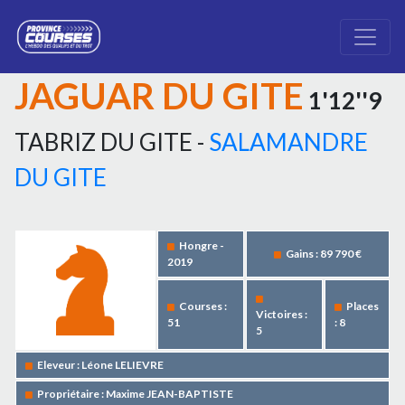
JAGUAR DU GITE
1'12''9
TABRIZ DU GITE -
SALAMANDRE
DU GITE
Hongre -
Gains : 89 790 €
2019
Courses :
Places
Victoires :
51
: 8
5
Eleveur : Léone LELIEVRE
Propriétaire : Maxime JEAN-BAPTISTE