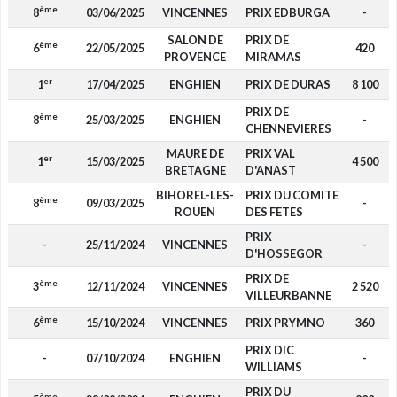
ème
8
03/06/2025
VINCENNES
PRIX EDBURGA
-
SALON DE
PRIX DE
ème
6
22/05/2025
420
PROVENCE
MIRAMAS
er
1
17/04/2025
ENGHIEN
PRIX DE DURAS
8 100
PRIX DE
ème
8
25/03/2025
ENGHIEN
-
CHENNEVIERES
MAURE DE
PRIX VAL
er
1
15/03/2025
4 500
BRETAGNE
D'ANAST
BIHOREL-LES-
PRIX DU COMITE
ème
8
09/03/2025
-
ROUEN
DES FETES
PRIX
-
25/11/2024
VINCENNES
-
D'HOSSEGOR
PRIX DE
ème
3
12/11/2024
VINCENNES
2 520
VILLEURBANNE
ème
6
15/10/2024
VINCENNES
PRIX PRYMNO
360
PRIX DIC
-
07/10/2024
ENGHIEN
-
WILLIAMS
PRIX DU
ème