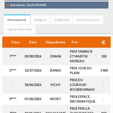
Entraîneur : Kévin BUSNEL
Performances
Pedigree
Production
Frères et soeurs
Lignée maternelle
Class.
Date
Hippodrome
Prix
PRIX YANNICK
ème
7
03/08/2026
DINAN
ET MARYSE
100
MOREAU
PRIX JOUE DU
ème
3
12/07/2026
RANES
1 400
PLAIN
PRIX DU
-
18/06/2026
VICHY
LOUROUX-
-
BOURBONNAIS
PRIX ESPACE
ème
9
07/06/2026
NIORT
-
INFORMATIQUE
PRIX PMU LA
ème