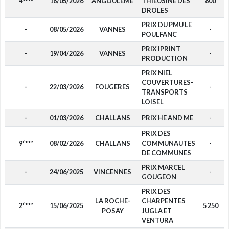
4
18/05/2026
ANGOULEME
THIEUSINE DES
800
DROLES
PRIX DU PMU LE
-
08/05/2026
VANNES
-
POULFANC
PRIX IPRINT
-
19/04/2026
VANNES
-
PRODUCTION
PRIX NIEL
COUVERTURES-
-
22/03/2026
FOUGERES
-
TRANSPORTS
LOISEL
-
01/03/2026
CHALLANS
PRIX HE AND ME
-
PRIX DES
ème
9
08/02/2026
CHALLANS
COMMUNAUTES
-
DE COMMUNES
PRIX MARCEL
-
24/06/2025
VINCENNES
-
GOUGEON
PRIX DES
LA ROCHE-
CHARPENTES
ème
2
15/06/2025
5 250
POSAY
JUGLA ET
VENTURA