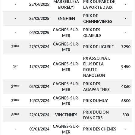
MARSEILLE (A
PRIX DU PARC DE
-
25/04/2025
-
BORELY)
LA PORTE D'AIX
PRIX DE
-
25/03/2025
ENGHIEN
-
CHENNEVIERES
CAGNES-SUR-
PRIX DES
-
04/03/2025
-
MER
GLAIEULS
CAGNES-SUR-
ème
2
27/07/2024
PRIX DE LIGURIE
7 250
MER
PX ASSO. NAT.
CAGNES-SUR-
ELUS DE LA
er
1
17/07/2024
9 450
MER
ROUTE
NAPOLEON
CAGNES-SUR-
PRIX DES
ème
3
02/03/2024
4 060
MER
AGAPANTHES
CAGNES-SUR-
ème
2
14/02/2024
PRIX DU MUY
6 500
MER
PRIX DU LION
ème
6
22/01/2024
VINCENNES
800
D'ANGERS
CAGNES-SUR-
-
05/01/2024
PRIX DES CHENES
-
MER