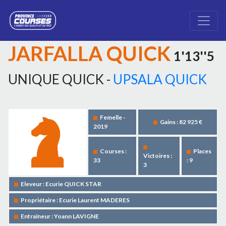
JARFALLA QUICK
1'13''5
UNIQUE QUICK -
UPSALA QUICK
Femelle -
Gains : 82 925 €
2019
Courses :
Places
Victoires :
33
: 9
3
Eleveur : Ecurie QUICK STAR
Propriétaire : Ecurie Laurent MADERES
Entraîneur : Yoann LAVIGNE