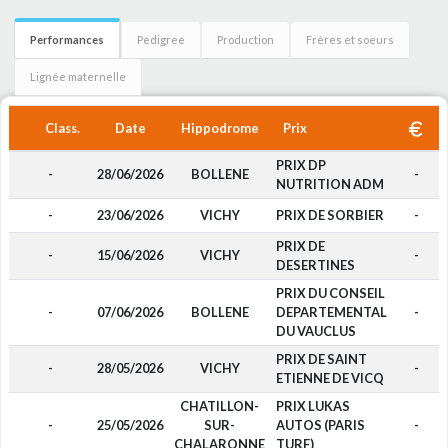
Performances
Pedigree
Production
Frères et soeurs
Lignée maternelle
Class.
Date
Hippodrome
Prix
PRIX DP
-
28/06/2026
BOLLENE
-
NUTRITION ADM
-
23/06/2026
VICHY
PRIX DE SORBIER
-
PRIX DE
-
15/06/2026
VICHY
-
DESERTINES
PRIX DU CONSEIL
-
07/06/2026
BOLLENE
DEPARTEMENTAL
-
DU VAUCLUS
PRIX DE SAINT
-
28/05/2026
VICHY
-
ETIENNE DE VICQ
CHATILLON-
PRIX LUKAS
-
25/05/2026
SUR-
AUTOS (PARIS
-
CHALARONNE
TURF)