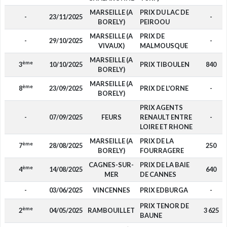
MARSEILLE (A
PRIX DU LAC DE
-
23/11/2025
-
BORELY)
PEIROOU
MARSEILLE (A
PRIX DE
-
29/10/2025
-
VIVAUX)
MALMOUSQUE
MARSEILLE (A
ème
3
10/10/2025
PRIX TIBOULEN
840
BORELY)
MARSEILLE (A
ème
8
23/09/2025
PRIX DE L'ORNE
-
BORELY)
PRIX AGENTS
-
07/09/2025
FEURS
RENAULT ENTRE
-
LOIRE ET RHONE
MARSEILLE (A
PRIX DE LA
ème
7
28/08/2025
250
BORELY)
FOURRAGERE
CAGNES-SUR-
PRIX DE LA BAIE
ème
4
14/08/2025
640
MER
DE CANNES
-
03/06/2025
VINCENNES
PRIX EDBURGA
-
PRIX TENOR DE
ème
2
04/05/2025
RAMBOUILLET
3 625
BAUNE