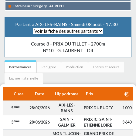
Entraîneur : Grégory LAURENT
Partant à AIX-LES-BAINS - Samedi 08 août - 17:30
Course 8 -
PRIX DU TILLET
- 2700m
N°10 - G. LAURENT - D4
Performances
Pedigree
Production
Frères et soeurs
Lignée maternelle
Class.
Date
Hippodrome
Prix
AIX-LES-
ème
5
28/07/2026
PRIX DU BUGEY
1 000
BAINS
SAINT-
PRIX ICI SAINT-
ème
3
28/06/2026
3 640
GALMIER
ETIENNE LOIRE
MONTLUCON-
GRAND PRIX DE