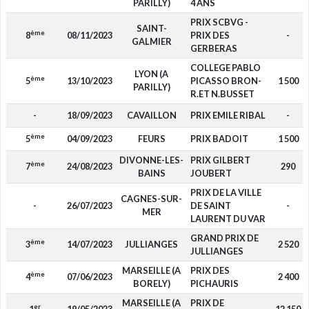
PARILLY)
4 ANS
PRIX SCBVG -
SAINT-
ème
8
08/11/2023
PRIX DES
-
GALMIER
GERBERAS
COLLEGE PABLO
LYON (A
ème
5
13/10/2023
PICASSO BRON-
1 500
PARILLY)
R.ET N.BUSSET
-
18/09/2023
CAVAILLON
PRIX EMILE RIBAL
-
ème
5
04/09/2023
FEURS
PRIX BADOIT
1 500
DIVONNE-LES-
PRIX GILBERT
ème
7
24/08/2023
290
BAINS
JOUBERT
PRIX DE LA VILLE
CAGNES-SUR-
-
26/07/2023
DE SAINT
-
MER
LAURENT DU VAR
GRAND PRIX DE
ème
3
14/07/2023
JULLIANGES
2 520
JULLIANGES
MARSEILLE (A
PRIX DES
ème
4
07/06/2023
2 400
BORELY)
PICHAURIS
MARSEILLE (A
PRIX DE
er