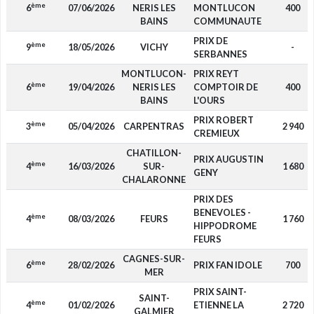
ème
6
07/06/2026
NERIS LES
MONTLUCON
400
BAINS
COMMUNAUTE
PRIX DE
ème
9
18/05/2026
VICHY
-
SERBANNES
MONTLUCON-
PRIX REYT
ème
6
19/04/2026
NERIS LES
COMPTOIR DE
400
BAINS
L'OURS
PRIX ROBERT
ème
3
05/04/2026
CARPENTRAS
2 940
CREMIEUX
CHATILLON-
PRIX AUGUSTIN
ème
4
16/03/2026
SUR-
1 680
GENY
CHALARONNE
PRIX DES
BENEVOLES -
ème
4
08/03/2026
FEURS
1 760
HIPPODROME
FEURS
CAGNES-SUR-
ème
6
28/02/2026
PRIX FAN IDOLE
700
MER
PRIX SAINT-
SAINT-
ème
4
01/02/2026
ETIENNE LA
2 720
GALMIER