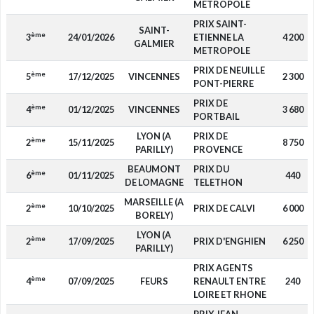
METROPOLE
PRIX SAINT-
SAINT-
ème
3
24/01/2026
ETIENNE LA
4 200
GALMIER
METROPOLE
PRIX DE NEUILLE
ème
5
17/12/2025
VINCENNES
2 300
PONT-PIERRE
PRIX DE
ème
4
01/12/2025
VINCENNES
3 680
PORTBAIL
LYON (A
PRIX DE
ème
2
15/11/2025
8 750
PARILLY)
PROVENCE
BEAUMONT
PRIX DU
ème
6
01/11/2025
440
DE LOMAGNE
TELETHON
MARSEILLE (A
ème
2
10/10/2025
PRIX DE CALVI
6 000
BORELY)
LYON (A
ème
2
17/09/2025
PRIX D'ENGHIEN
6 250
PARILLY)
PRIX AGENTS
ème
4
07/09/2025
FEURS
RENAULT ENTRE
240
LOIRE ET RHONE