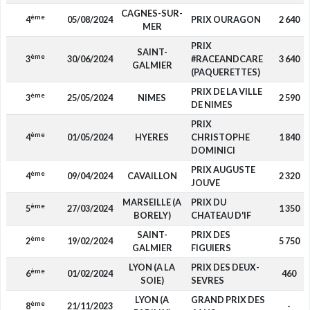
CAGNES-SUR-
ème
4
05/08/2024
PRIX OURAGON
2 640
MER
PRIX
SAINT-
ème
3
30/06/2024
#RACEANDCARE
3 640
GALMIER
(PAQUERETTES)
PRIX DE LA VILLE
ème
3
25/05/2024
NIMES
2 590
DE NIMES
PRIX
ème
4
01/05/2024
HYERES
CHRISTOPHE
1 840
DOMINICI
PRIX AUGUSTE
ème
4
09/04/2024
CAVAILLON
2 320
JOUVE
MARSEILLE (A
PRIX DU
ème
5
27/03/2024
1 350
BORELY)
CHATEAU D'IF
SAINT-
PRIX DES
ème
2
19/02/2024
5 750
GALMIER
FIGUIERS
LYON (A LA
PRIX DES DEUX-
ème
6
01/02/2024
460
SOIE)
SEVRES
LYON (A
GRAND PRIX DES
ème
8
21/11/2023
-