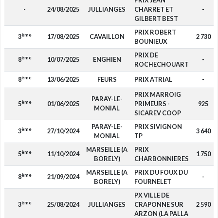
PRIX JEAN
-
24/08/2025
JULLIANGES
CHARRET ET
-
GILBERT BEST
PRIX ROBERT
ème
3
17/08/2025
CAVAILLON
2 730
BOUNIEUX
PRIX DE
ème
8
10/07/2025
ENGHIEN
-
ROCHECHOUART
ème
8
13/06/2025
FEURS
PRIX ATRIAL
-
PRIX MARROIG
PARAY-LE-
ème
5
01/06/2025
PRIMEURS -
925
MONIAL
SICAREV COOP
PARAY-LE-
PRIX SIVIGNON
ème
3
27/10/2024
3 640
MONIAL
TP
MARSEILLE (A
PRIX
ème
5
11/10/2024
1 750
BORELY)
CHARBONNIERES
MARSEILLE (A
PRIX DU FOUX DU
ème
8
21/09/2024
-
BORELY)
FOURNELET
PX VILLE DE
ème
3
25/08/2024
JULLIANGES
CRAPONNE SUR
2 590
ARZON (LA PALLA