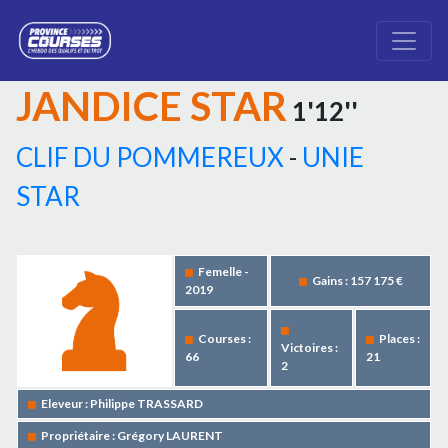
JANDICE STAR
1'12''
CLIF DU POMMEREUX
-
UNIE
STAR
Femelle -
Gains : 157 175 €
2019
Courses :
Places :
Victoires :
66
21
2
Eleveur : Philippe TRASSARD
Propriétaire : Grégory LAURENT