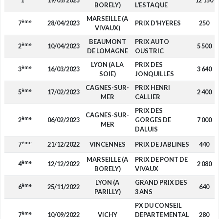
1
19/05/2023
12 150
BORELY)
L'ESTAQUE
MARSEILLE (A
ème
7
28/04/2023
PRIX D'HYERES
250
VIVAUX)
BEAUMONT
PRIX AUTO
ème
2
10/04/2023
5 500
DE LOMAGNE
OUSTRIC
LYON (A LA
PRIX DES
ème
3
16/03/2023
3 640
SOIE)
JONQUILLES
CAGNES-SUR-
PRIX HENRI
ème
5
17/02/2023
2 400
MER
CALLIER
PRIX DES
CAGNES-SUR-
ème
2
06/02/2023
GORGES DE
7 000
MER
DALUIS
ème
7
21/12/2022
VINCENNES
PRIX DE JABLINES
440
MARSEILLE (A
PRIX DE PONT DE
ème
4
12/12/2022
2 080
BORELY)
VIVAUX
LYON (A
GRAND PRIX DES
ème
6
25/11/2022
640
PARILLY)
3 ANS
PX DU CONSEIL
ème
7
10/09/2022
VICHY
DEPARTEMENTAL
280