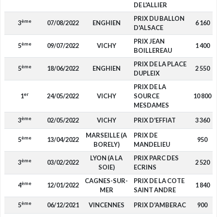
DE L'ALLIER
PRIX DU BALLON
ème
3
07/08/2022
ENGHIEN
6 160
D'ALSACE
PRIX JEAN
ème
5
09/07/2022
VICHY
1 400
BOILLEREAU
PRIX DE LA PLACE
ème
5
18/06/2022
ENGHIEN
2 550
DUPLEIX
PRIX DE LA
er
1
24/05/2022
VICHY
SOURCE
10 800
MESDAMES
ème
3
02/05/2022
VICHY
PRIX D'EFFIAT
3 360
MARSEILLE (A
PRIX DE
ème
5
13/04/2022
950
BORELY)
MANDELIEU
LYON (A LA
PRIX PARC DES
ème
3
03/02/2022
2 520
SOIE)
ECRINS
CAGNES-SUR-
PRIX DE LA COTE
ème
4
12/01/2022
1 840
MER
SAINT ANDRE
ème
5
06/12/2021
VINCENNES
PRIX D'AMBERAC
900