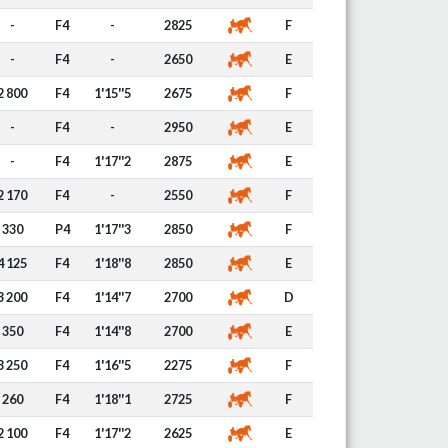
-
F4
-
2825
F
-
F4
-
2650
E
2 800
F4
1'15''5
2675
F
-
F4
-
2950
E
-
F4
1'17''2
2875
E
2 170
F4
-
2550
F
330
P4
1'17''3
2850
F
4 125
F4
1'18''8
2850
E
3 200
F4
1'14''7
2700
D
350
F4
1'14''8
2700
E
3 250
F4
1'16''5
2275
F
260
F4
1'18''1
2725
F
2 100
F4
1'17''2
2625
E