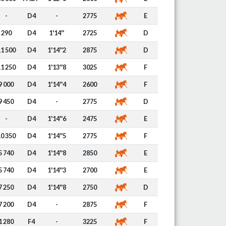
-
D4
-
2775
E
290
D4
1'14''
2725
D
1 500
D4
1'14''2
2875
D
1 250
D4
1'13''8
3025
F
9 000
D4
1'14''4
2600
F
9 450
D4
-
2775
D
-
D4
1'14''6
2475
E
0 350
D4
1'14''5
2775
F
5 740
D4
1'14''8
2850
E
5 740
D4
1'14''3
2700
E
7 250
D4
1'14''8
2750
D
7 200
D4
-
2875
F
1 280
F4
-
3225
F