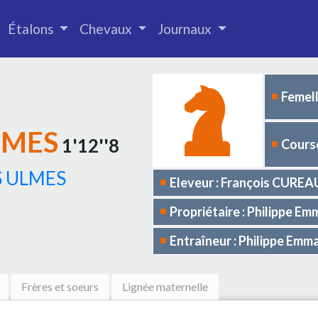
Étalons
Chevaux
Journaux
Femell
LMES
1'12''8
Course
S ULMES
Eleveur : François CUR
Propriétaire : Philippe E
Entraîneur : Philippe Emm
Frères et soeurs
Lignée maternelle