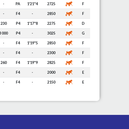
-
PA
1'21''4
2725
F
-
F4
-
2850
F
230
P4
1'17''8
2275
D
3 000
P4
-
3025
G
-
F4
1'19''5
2850
F
-
F4
-
2300
F
260
F4
1'19''9
2825
F
-
F4
-
2000
E
-
F4
-
2150
E