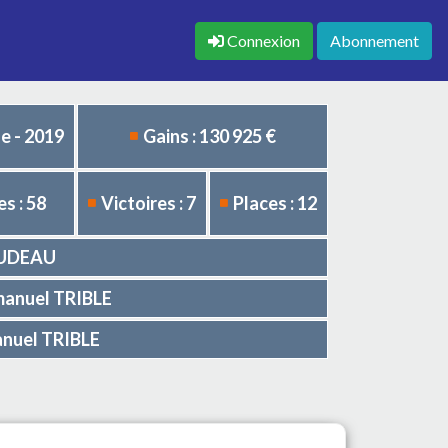
Connexion
Abonnement
e - 2019
Gains : 130 925 €
s : 58
Victoires : 7
Places : 12
EAUDEAU
mmanuel TRIBLE
anuel TRIBLE