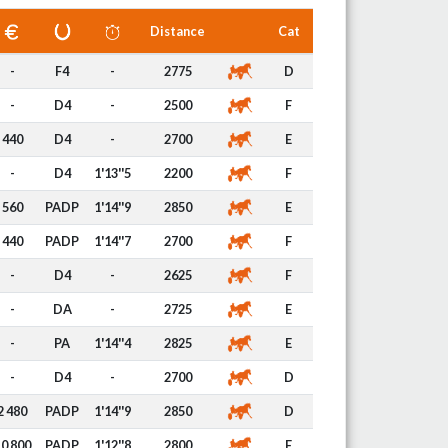
Distance
Cat
-
F4
-
2775
D
-
D4
-
2500
F
440
D4
-
2700
E
-
D4
1'13''5
2200
F
560
PADP
1'14''9
2850
E
440
PADP
1'14''7
2700
F
-
D4
-
2625
F
-
DA
-
2725
E
-
PA
1'14''4
2825
E
-
D4
-
2700
D
2 480
PADP
1'14''9
2850
D
0 800
PADP
1'12''8
2800
E