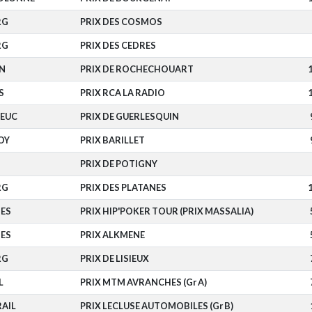
RG
PRIX DES COSMOS
RG
PRIX DES CEDRES
N
PRIX DE ROCHECHOUART
1
S
PRIX RCA LA RADIO
1
IEUC
PRIX DE GUERLESQUIN
OY
PRIX BARILLET
PRIX DE POTIGNY
RG
PRIX DES PLATANES
1
ES
PRIX HIP'POKER TOUR (PRIX MASSALIA)
ES
PRIX ALKMENE
RG
PRIX DE LISIEUX
L
PRIX MTM AVRANCHES (Gr A)
AIL
PRIX LECLUSE AUTOMOBILES (Gr B)