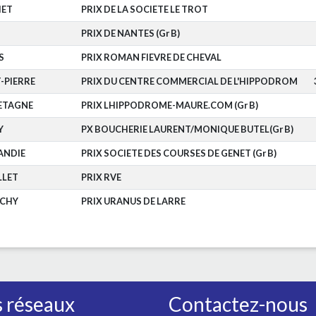
HET
PRIX DE LA SOCIETE LE TROT
PRIX DE NANTES (Gr B)
S
PRIX ROMAN FIEVRE DE CHEVAL
-PIERRE
PRIX DU CENTRE COMMERCIAL DE L'HIPPODROM
ETAGNE
PRIX LHIPPODROME-MAURE.COM (Gr B)
Y
PX BOUCHERIE LAURENT/MONIQUE BUTEL(Gr B)
ANDIE
PRIX SOCIETE DES COURSES DE GENET (Gr B)
LLET
PRIX RVE
CHY
PRIX URANUS DE LARRE
 réseaux
Contactez-nous