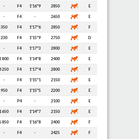
-
F4
1'16''9
2850
E
-
F4
-
2650
E
350
F4
1'17''6
2850
F
230
F4
1'15''9
2750
D
-
F4
1'17''3
2800
E
2 800
F4
1'14''8
2400
E
3 250
F4
1'17''4
2800
F
-
F4
1'15''1
2150
E
950
F4
1'15''5
2200
E
-
P4
-
2100
E
1 650
F4
1'14''7
2150
E
5 850
F4
1'16''8
2400
F
-
F4
-
2425
F