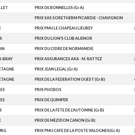
LLET
PRIX DE BONNELLES (Gr A)
PRIX SAS SORETHERM PICARDIE - CHAVIGNON
X
PRIX PMU LE CHAPEAU LIEUREY
S
PRIX DU LION'S CLUB ALIENOR
AN
PRIX DU CIDRE DE NORMANDIE
-BRAY
PRIX ASSURANCES AXA - M. RATTEZ
ETAGNE
PRIX JEAN LEGAL (Gr A)
ETAGNE
PRIX DE LA FEDERATION OUEST (Gr B)
ES
PRIX PHOBOS
ES
PRIX DE QUIMPER
S
PRIX DE LA FETE DE L'AUTOMNE (Gr B)
X
PRIX DE MEZIDON CANON (Gr B)
URG
PRIX PMU CAFE DE LA POSTE VALOGNES(Gr A)