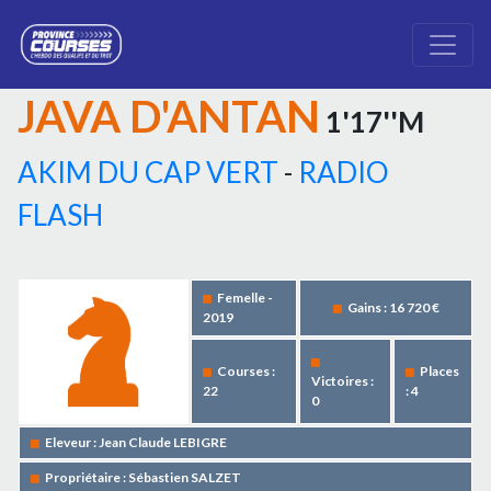
JAVA D'ANTAN
1'17''M
AKIM DU CAP VERT
-
RADIO
FLASH
Femelle -
Gains : 16 720 €
2019
Courses :
Places
Victoires :
22
: 4
0
Eleveur : Jean Claude LEBIGRE
Propriétaire : Sébastien SALZET