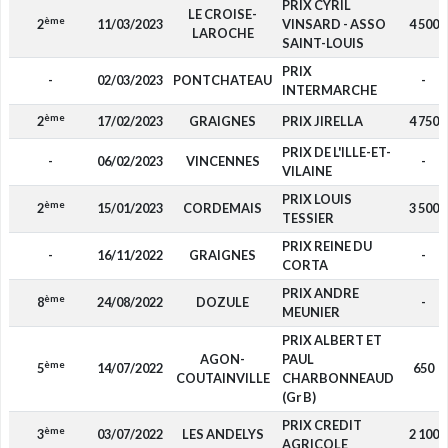
PRIX CYRIL
LE CROISE-
ème
2
11/03/2023
VINSARD - ASSO
4 500
LAROCHE
SAINT-LOUIS
PRIX
-
02/03/2023
PONTCHATEAU
-
INTERMARCHE
ème
2
17/02/2023
GRAIGNES
PRIX JIRELLA
4 750
PRIX DE L'ILLE-ET-
-
06/02/2023
VINCENNES
-
VILAINE
PRIX LOUIS
ème
2
15/01/2023
CORDEMAIS
3 500
TESSIER
PRIX REINE DU
-
16/11/2022
GRAIGNES
-
CORTA
PRIX ANDRE
ème
8
24/08/2022
DOZULE
-
MEUNIER
PRIX ALBERT ET
AGON-
PAUL
ème
5
14/07/2022
650
COUTAINVILLE
CHARBONNEAUD
(Gr B)
PRIX CREDIT
ème
3
03/07/2022
LES ANDELYS
2 100
AGRICOLE