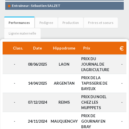
Entraîneur : Sébastien SALZET
Performances
Pedigree
Production
Frères et soeurs
Lignée maternelle
Class.
Date
Hippodrome
Prix
PRIX DU
-
08/06/2025
LAON
JOURNAL DE
-
L'AGRICULTURE
PRIX DE LA
-
14/04/2025
ARGENTAN
TAPISSERIE DE
-
BAYEUX
PRIX DU NOEL
-
07/12/2024
REIMS
CHEZ LES
-
MUPPPETS
PRIX DE
-
24/11/2024
MAUQUENCHY
GOURNAY EN
-
BRAY