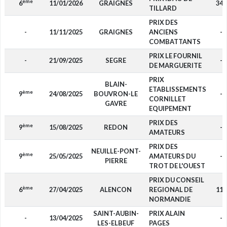
ème
6
11/01/2026
GRAIGNES
340
TILLARD
PRIX DES
-
11/11/2025
GRAIGNES
ANCIENS
-
COMBATTANTS
PRIX LE FOURNIL
-
21/09/2025
SEGRE
-
DE MARGUERITE
PRIX
BLAIN-
ETABLISSEMENTS
ème
9
24/08/2025
BOUVRON-LE
-
CORNILLET
GAVRE
EQUIPEMENT
PRIX DES
ème
9
15/08/2025
REDON
-
AMATEURS
PRIX DES
NEUILLE-PONT-
ème
9
25/05/2025
AMATEURS DU
-
PIERRE
TROT DE L'OUEST
PRIX DU CONSEIL
ème
6
27/04/2025
ALENCON
REGIONAL DE
110
NORMANDIE
SAINT-AUBIN-
PRIX ALAIN
-
13/04/2025
-
LES-ELBEUF
PAGES