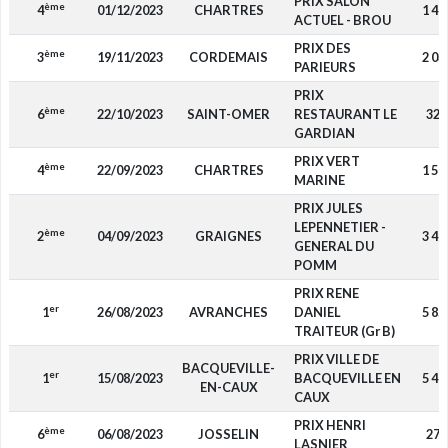
PRIX SALON
ème
4
01/12/2023
CHARTRES
1 40
ACTUEL - BROU
PRIX DES
ème
3
19/11/2023
CORDEMAIS
2 03
PARIEURS
PRIX
ème
6
22/10/2023
SAINT-OMER
RESTAURANT LE
320
GARDIAN
PRIX VERT
ème
4
22/09/2023
CHARTRES
1 56
MARINE
PRIX JULES
LEPENNETIER -
ème
2
04/09/2023
GRAIGNES
3 41
GENERAL DU
POMM
PRIX RENE
er
1
26/08/2023
AVRANCHES
DANIEL
5 85
TRAITEUR (Gr B)
PRIX VILLE DE
BACQUEVILLE-
er
1
15/08/2023
BACQUEVILLE EN
5 40
EN-CAUX
CAUX
PRIX HENRI
ème
6
06/08/2023
JOSSELIN
270
LASNIER