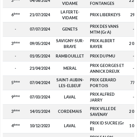
3
04/08/2024
2 24
VIDAME
FONTANGES
LA FERTE-
ème
6
21/07/2024
PRIX LIBERKEYS
290
VIDAME
PRIX DES VANS
-
07/07/2024
GENETS
-
MTM (Gr A)
SAVIGNY-SUR-
PRIX ALBERT
ème
3
09/05/2024
2 03
BRAYE
RAYER
-
01/05/2024
RAMBOUILLET
PRIX DU PMU
-
PRIX GEORGES ET
-
21/04/2024
MERAL
-
ANNICK DREUX
SAINT-AUBIN-
PRIX GERARD
ème
5
07/04/2024
775
LES-ELBEUF
PORTOIS
PRIX ALFRED
ème
9
07/03/2024
LAVAL
-
JARRY
PRIX VILLE DE
ème
3
14/01/2024
CORDEMAIS
2 03
SAVENAY
PRIX ID SUCRE (Gr
ème
4
10/12/2023
LAVAL
1 04
B)