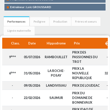
Entraîneur : Loïc GROUSSARD
Performances
Pedigree
Production
Frères et soeurs
Lignée maternelle
Class.
Date
Hippodrome
Prix
PRIX DES
ème
9
05/07/2026
RAMBOUILLET
PASSIONNES DU
-
TROT
PRIX LA
LA ROCHE-
ème
6
31/05/2026
NOUVELLE
320
POSAY
REPUBLIQUE
-
09/05/2026
LANDIVISIAU
PRIX DE LOUDEAC
-
PRIX DU
-
22/02/2026
SAUMUR
DOMAINE DE
-
BONNEVAUX
PRIX IDAO DE