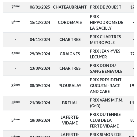
ème
7
06/01/2025
CHATEAUBRIANT
PRIX DE L'OUEST
175
PRIX
ème
8
15/12/2024
CORDEMAIS
HIPPODROME DE
-
LA GACILLY
PRIX CHARTRES
-
04/11/2024
CHARTRES
-
METROPOLE
PRIX JEAN-YVES
ème
5
29/09/2024
GRAIGNES
775
LECUYER
PRIX DON DU
-
13/09/2024
CHARTRES
-
SANG BENEVOLE
PRIX PRESIDENT
ème
3
08/09/2024
PLOUBALAY
GUGUEN - RACE
1 96
AND CARE
PRIX VANS M.T.M.
ème
4
21/08/2024
BREHAL
1 12
(Gr B)
PRIX DU TENNIS
LA FERTE-
ème
5
18/08/2024
CLUB DE LA
800
VIDAME
FERTE-VIDAME
LA FERTE-
PRIX SIMONE DE
ème