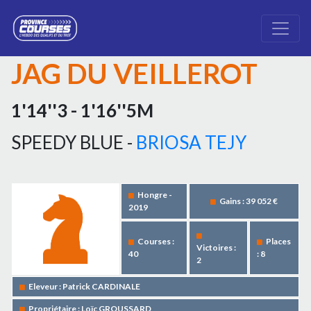
JAG DU VEILLEROT
1'14''3 - 1'16''5M
SPEEDY BLUE -
BRIOSA TEJY
Hongre -
Gains : 39 052 €
2019
Courses :
Places
Victoires :
40
: 8
2
Eleveur : Patrick CARDINALE
Propriétaire : Loïc GROUSSARD