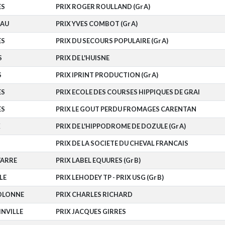
ES
PRIX ROGER ROULLAND (Gr A)
IAU
PRIX YVES COMBOT (Gr A)
ES
PRIX DU SECOURS POPULAIRE (Gr A)
S
PRIX DE L'HUISNE
S
PRIX IPRINT PRODUCTION (Gr A)
ES
PRIX ECOLE DES COURSES HIPPIQUES DE GRAI
ES
PRIX LE GOUT PERDU FROMAGES CARENTAN
X
PRIX DE L'HIPPODROME DE DOZULE (Gr A)
PRIX DE LA SOCIETE DU CHEVAL FRANCAIS
VARRE
PRIX LABEL EQUURES (Gr B)
LE
PRIX LEHODEY TP - PRIX USG (Gr B)
'OLONNE
PRIX CHARLES RICHARD
NVILLE
PRIX JACQUES GIRRES