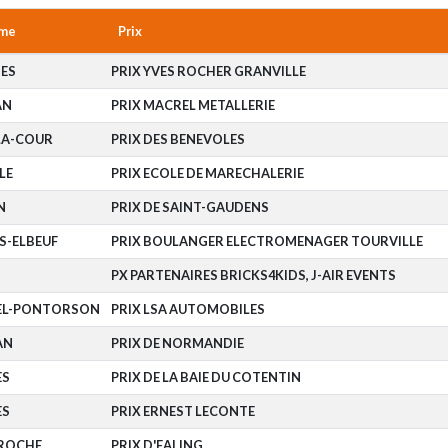
me
Prix
ES
PRIX YVES ROCHER GRANVILLE
AN
PRIX MACREL METALLERIE
LA-COUR
PRIX DES BENEVOLES
LE
PRIX ECOLE DE MARECHALERIE
N
PRIX DE SAINT-GAUDENS
S-ELBEUF
PRIX BOULANGER ELECTROMENAGER TOURVILLE
PX PARTENAIRES BRICKS4KIDS, J-AIR EVENTS
HEL-PONTORSON
PRIX LSA AUTOMOBILES
AN
PRIX DE NORMANDIE
ES
PRIX DE LA BAIE DU COTENTIN
ES
PRIX ERNEST LECONTE
AROCHE
PRIX D'EALING