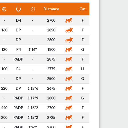
Distance
Cat
-
D4
-
2700
F
160
DP
-
2850
F
-
DP
-
2600
F
120
P4
1'16''
1800
G
-
PADP
-
2875
F
100
F4
-
2775
H
-
DP
-
2500
G
220
DP
1'15''6
2675
F
-
PADP
1'17''9
2800
G
440
PADP
1'16''2
2700
F
200
PADP
1'15''2
2725
F
-
PADP
1'26''
2700
F