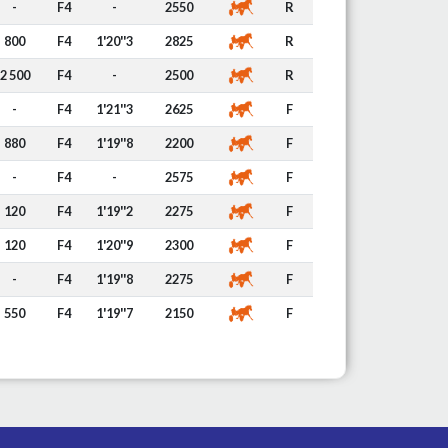
-
F4
-
2550
R
800
F4
1'20''3
2825
R
2 500
F4
-
2500
R
-
F4
1'21''3
2625
F
880
F4
1'19''8
2200
F
-
F4
-
2575
F
120
F4
1'19''2
2275
F
120
F4
1'20''9
2300
F
-
F4
1'19''8
2275
F
550
F4
1'19''7
2150
F