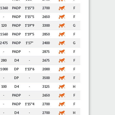
1 360
PADP
1'15''3
2700
F
-
PADP
1'15''5
2650
F
120
PADP
1'19''9
3300
G
1 560
PADP
1'19''5
2850
F
2 475
PADP
1'17''
2400
G
-
PADP
-
2875
F
280
D4
-
2675
F
1 000
DP
1'13''6
2000
F
-
DP
-
3500
F
100
D4
-
3125
H
-
PADP
-
2650
F
-
PADP
1'15''4
2700
F
-
D4
-
2700
H