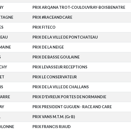
NY
PRIX ARQANA TROT-COULOUVRAY-BOISBENATRE
ETAGNE
PRIX #RACEANDCARE
ES
PRIX FITECO
EAU
PRIX DE LA VILLE DE PONTCHATEAU
MAINE
PRIX DE LA NEIGE
S
PRIX DE BASSE GOULAINE
CHY
PRIX LEVASSEUR RECEPTIONS
ET
PRIX LE CONSERVATEUR
NS
PRIX DE LA VILLE DE CHALLANS
VARRE
PRIX D'EVREUX PORTES DE NORMANDIE
AY
PRIX PRESIDENT GUGUEN - RACE AND CARE
L
PRIX VANS M.T.M. (Gr B)
'OLONNE
PRIX FRANCIS RIAUD