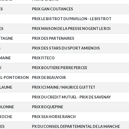
ES
PRIX GAN COUTANCES
PRIX LE BISTROT DU PAVILLON - LE BISTROT
ES
PRIX MAISON DE LA PRESSE NOGENT LE ROI
ETAGNE
PRIX DES PARTENAIRES
S
PRIX DES STARS DU SPORT AMIENOIS
MAINE
PRIX FITECO
U
PRIX BOUTIERE PIERRE PERCEE
HEL-PONTORSON
PRIX DE BEAUVOIR
LLAUME
PRIX ICI MAINE / MAURICE GUITTET
PRIX DU CREDIT MUTUEL - PRIX DE SAVENAY
'OLONNE
PRIX ROQUEPINE
AROCHE
PRIX SEA HORSE RANCH
ES
PX DU CONSEIL DEPARTEMENTAL DE LA MANCHE