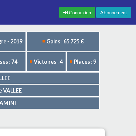
Connexion
Abonnement
re - 2019
Gains : 65 725 €
es : 74
Victoires : 4
Places : 9
ALLEE
le VALLEE
ARAMINI