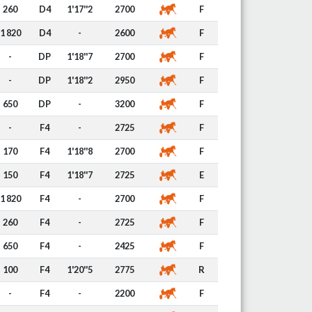
260
D4
1'17''2
2700
F
1 820
D4
-
2600
F
-
DP
1'18''7
2700
F
-
DP
1'18''2
2950
F
650
DP
-
3200
F
-
F4
-
2725
F
170
F4
1'18''8
2700
F
150
F4
1'18''7
2725
E
1 820
F4
-
2700
F
260
F4
-
2725
F
650
F4
-
2425
F
100
F4
1'20''5
2775
R
-
F4
-
2200
F