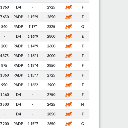
1 960
D4
-
2925
F
7 650
PADP
1'15''9
2850
E
840
PADP
1'17''
2825
G
-
D4
1'16''9
2800
E
200
PADP
1'14''9
2600
F
4 375
PADP
1'16''1
3000
F
875
PADP
1'18''4
2850
F
1 360
PADP
1'15''7
2725
F
950
PADP
1'16''2
2900
E
1 160
D4
-
2750
F
3 500
D4
-
2425
H
-
D4
-
2850
F
7 200
PADP
1'15''7
2650
G