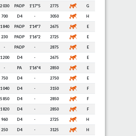
2 030
PADP
1'17''5
2775
G
700
D4
-
3050
H
1 840
PADP
1'14''7
2675
E
230
PADP
1'16''2
2725
E
-
PADP
-
2875
E
1 200
D4
-
2675
E
-
PA
1'16''4
2850
E
750
D4
-
2750
E
1 040
D4
-
3150
F
5 850
D4
-
2850
F
1 820
D4
-
2850
F
960
D4
-
2725
H
250
D4
-
3125
H