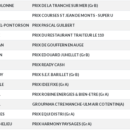
'OLONNE
PRIX DE LA TRANCHE SUR MER (Gr B)
PRIX COURSES ST JEAN DE MONTS - SUPER U
HEL-PONTORSON
PRIX PASCAL GUILBERT
X
PRIX DU RESTAURANT TRAITEUR LE 110
AN
PRIX DE GOUFFERN EN AUGE
N
PRIX EDOUARD JUHELLET (Gr B)
PRIX READY CASH
OY
PRIX S.E.F. BARILLET (Gr B)
LE
PRIX IDEE FIXE (Gr A)
L
PRIX ROBINE ENERGIES & BIEN-ETRE (Gr A)
L
GROUPAMA CTRE MANCHE-ULM AIR COTENTIN(A)
ES
PRIX EQUI DISTRI (Gr A)
HELIEU
PRIX HARMONY PAYSAGES (Gr A)