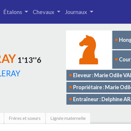
Étalons
Chevaux
Journaux
Hong
RAY
1'13''6
Cours
LERAY
Eleveur : Marie Odile V
Propriétaire : Marie Odi
Entraîneur : Delphine 
Frères et soeurs
Lignée maternelle