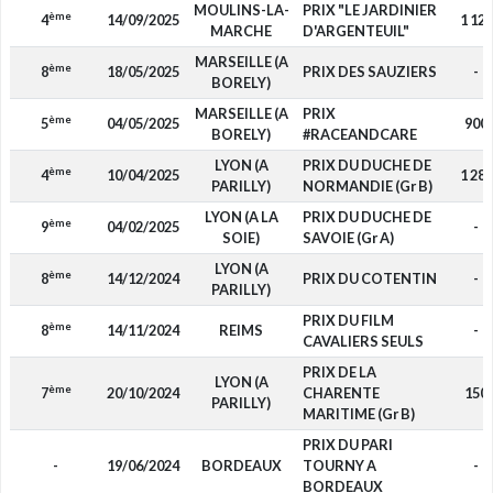
MOULINS-LA-
PRIX "LE JARDINIER
ème
4
14/09/2025
1 120
MARCHE
D'ARGENTEUIL"
MARSEILLE (A
ème
8
18/05/2025
PRIX DES SAUZIERS
-
BORELY)
MARSEILLE (A
PRIX
ème
5
04/05/2025
900
BORELY)
#RACEANDCARE
LYON (A
PRIX DU DUCHE DE
ème
4
10/04/2025
1 280
PARILLY)
NORMANDIE (Gr B)
LYON (A LA
PRIX DU DUCHE DE
ème
9
04/02/2025
-
SOIE)
SAVOIE (Gr A)
LYON (A
ème
8
14/12/2024
PRIX DU COTENTIN
-
PARILLY)
PRIX DU FILM
ème
8
14/11/2024
REIMS
-
CAVALIERS SEULS
PRIX DE LA
LYON (A
ème
7
20/10/2024
CHARENTE
150
PARILLY)
MARITIME (Gr B)
PRIX DU PARI
-
19/06/2024
BORDEAUX
TOURNY A
-
BORDEAUX