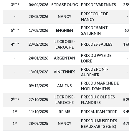
ème
3
06/04/2026
STRASBOURG
PRIX DE VARENNES
2 590
PRIX ECOLE DE
-
28/03/2026
NANCY
-
NANCY
PRIX DE SAINT-
ème
5
17/03/2026
ENGHIEN
600
SATURNIN
LE CROISE-
ème
4
23/02/2026
PRIX DES SAULES
1 680
LAROCHE
PRIX DU PAYS DE
-
24/01/2026
ARGENTAN
-
LOIRE
PRIX DE PONT-
-
13/01/2026
VINCENNES
-
AUDEMER
PRIX DU MARCHE DE
-
09/12/2025
AMIENS
-
NOEL D'AMIENS
LE CROISE-
PRIX DU GOLF DES
ème
2
27/10/2025
5 250
LAROCHE
FLANDRES
er
1
11/10/2025
REIMS
PRIX M. JEAN FRERE
9 450
PRIX DU MUSEE DES
er
1
28/09/2025
NANCY
6 750
BEAUX-ARTS (Gr B)