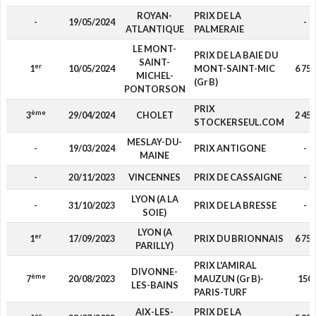
ROYAN-
PRIX DE LA
-
19/05/2024
-
ATLANTIQUE
PALMERAIE
LE MONT-
PRIX DE LA BAIE DU
SAINT-
er
1
10/05/2024
MONT-SAINT-MIC
6 750
MICHEL-
(Gr B)
PONTORSON
PRIX
ème
3
29/04/2024
CHOLET
2 450
STOCKERSEUL.COM
MESLAY-DU-
-
19/03/2024
PRIX ANTIGONE
-
MAINE
-
20/11/2023
VINCENNES
PRIX DE CASSAIGNE
-
LYON (A LA
-
31/10/2023
PRIX DE LA BRESSE
-
SOIE)
LYON (A
er
1
17/09/2023
PRIX DU BRIONNAIS
6 750
PARILLY)
PRIX L'AMIRAL
DIVONNE-
ème
7
20/08/2023
MAUZUN (Gr B)-
150
LES-BAINS
PARIS-TURF
AIX-LES-
PRIX DE LA
er