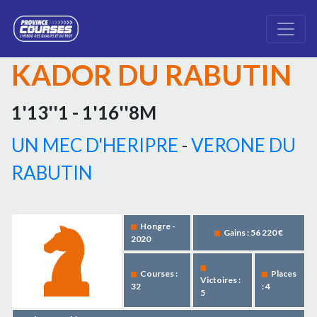
KADOR DU RABUTIN
1'13''1 - 1'16''8M
UN MEC D'HERIPRE
-
VERONE DU
RABUTIN
Hongre -
Gains : 56 220 €
2020
Courses :
Places
Victoires :
32
: 4
5