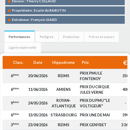
Eleveur : Thierry COLLAUD
Propriétaire : Ecurie du RABUTIN
Entraîneur : François GIARD
Performances
Pedigree
Production
Frères et soeurs
Lignée maternelle
Class.
Date
Hippodrome
Prix
PRIX PMU LE
ème
6
20/06/2026
REIMS
350
FONTENOY
PRIX DU CIRQUE
ème
6
11/06/2026
AMIENS
400
JULES VERNE
ROYAN-
PRIX DU PMU "LE
ème
9
24/05/2026
-
ATLANTIQUE
VOLTIGEUR"
ème
6
13/05/2026
STRASBOURG
PRIX UNE DE MAI
390
ème
3
23/04/2026
REIMS
PRIX GENYBET
3 360