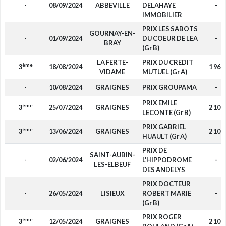
-
08/09/2024
ABBEVILLE
DELAHAYE
-
IMMOBILIER
PRIX LES SABOTS
GOURNAY-EN-
-
01/09/2024
DU COEUR DE LEA
-
BRAY
(Gr B)
LA FERTE-
PRIX DU CREDIT
ème
3
18/08/2024
1 960
VIDAME
MUTUEL (Gr A)
-
10/08/2024
GRAIGNES
PRIX GROUPAMA
-
PRIX EMILE
ème
3
25/07/2024
GRAIGNES
2 100
LECONTE (Gr B)
PRIX GABRIEL
ème
3
13/06/2024
GRAIGNES
2 100
HUAULT (Gr A)
PRIX DE
SAINT-AUBIN-
-
02/06/2024
L'HIPPODROME
-
LES-ELBEUF
DES ANDELYS
PRIX DOCTEUR
-
26/05/2024
LISIEUX
ROBERT MARIE
-
(Gr B)
PRIX ROGER
ème
3
12/05/2024
GRAIGNES
2 100