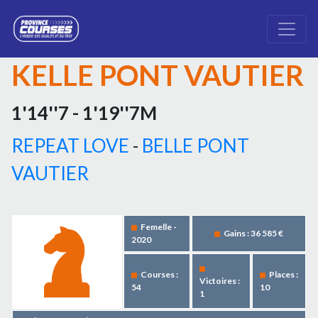
KELLE PONT VAUTIER
1'14''7 - 1'19''7M
REPEAT LOVE
-
BELLE PONT
VAUTIER
Femelle -
Gains : 36 585 €
2020
Courses :
Places :
Victoires :
54
10
1