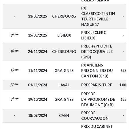
COLAS - BERNAY
PX
CLASSI'COTENTIN
-
11/05/2025
CHERBOURG
-
TEURTHEVILLE-
HAGUE 17
PRIX LECLERC
ème
9
15/03/2025
LISIEUX
-
LISIEUX
PRIX HYPPOLYTE
ème
9
24/11/2024
CHERBOURG
DE TOCQUEVILLE
-
(Gr B)
PX ANCIENS
ème
5
11/11/2024
GRAIGNES
PRISONNIERS DU
675
CANTON (Gr B)
ème
5
01/11/2024
LAVAL
PRIX PARIS-TURF
1 000
PRIX DE
ème
7
19/10/2024
GRAIGNES
L'HIPPODROME DE
135
BEAUMONT (Gr B)
PRIX DE
-
18/09/2024
CAEN
-
COURVAUDON
PRIX DU CABINET