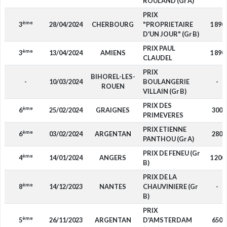
ROULAND (Gr A)
PRIX
ème
3
28/04/2024
CHERBOURG
"PROPRIETAIRE
1 890
D'UN JOUR" (Gr B)
PRIX PAUL
ème
3
13/04/2024
AMIENS
1 890
CLAUDEL
PRIX
BIHOREL-LES-
-
10/03/2024
BOULANGERIE
-
ROUEN
VILLAIN (Gr B)
PRIX DES
ème
6
25/02/2024
GRAIGNES
300
PRIMEVERES
PRIX ETIENNE
ème
6
03/02/2024
ARGENTAN
280
PANTHOU (Gr A)
PRIX DE FENEU (Gr
ème
4
14/01/2024
ANGERS
1 200
B)
PRIX DE LA
ème
8
14/12/2023
NANTES
CHAUVINIERE (Gr
-
B)
PRIX
ème
5
26/11/2023
ARGENTAN
D'AMSTERDAM
650