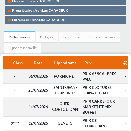
Eleveur : Francis BOURDELOIS
Propriétaire : Jean Luc CARADEUC
Entraîneur : Jean Luc CARADEUC
Performances
Pedigree
Production
Frères et soeurs
Lignée maternelle
Class.
Date
Hippodrome
Prix
PRIX ASSCA - PRIX
-
06/08/2026
PORNICHET
-
PALC
SAINT-JEAN-
PRIX CLOTURES
-
25/07/2026
-
DE-MONTS
GUINAUDEAU
PRIX CARREFOUR
GUER-
-
14/07/2026
MARKET ET MIX
-
COETQUIDAN
BUFFET
PRIX DE
ème
9
12/07/2026
GENETS
-
TOMBELAINE