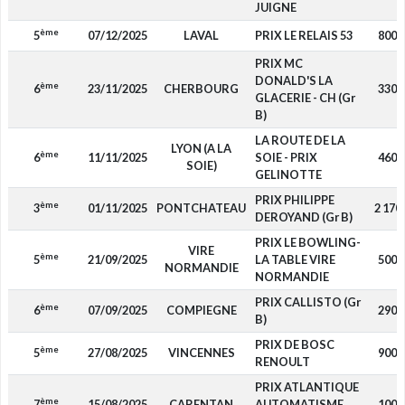
JUIGNE
ème
5
07/12/2025
LAVAL
PRIX LE RELAIS 53
800
PRIX MC
DONALD'S LA
ème
6
23/11/2025
CHERBOURG
330
GLACERIE - CH (Gr
B)
LA ROUTE DE LA
LYON (A LA
ème
6
11/11/2025
SOIE - PRIX
460
SOIE)
GELINOTTE
PRIX PHILIPPE
ème
3
01/11/2025
PONTCHATEAU
2 170
DEROYAND (Gr B)
PRIX LE BOWLING-
VIRE
ème
5
21/09/2025
LA TABLE VIRE
500
NORMANDIE
NORMANDIE
PRIX CALLISTO (Gr
ème
6
07/09/2025
COMPIEGNE
290
B)
PRIX DE BOSC
ème
5
27/08/2025
VINCENNES
900
RENOULT
PRIX ATLANTIQUE
ème
7
15/08/2025
CARENTAN
AUTOMATISME
100