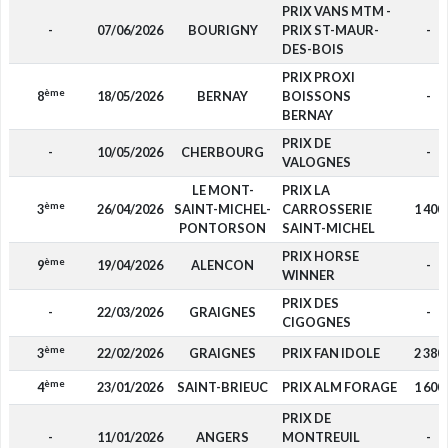
PRIX VANS MTM -
-
07/06/2026
BOURIGNY
PRIX ST-MAUR-
-
DES-BOIS
PRIX PROXI
ème
8
18/05/2026
BERNAY
BOISSONS
-
BERNAY
PRIX DE
-
10/05/2026
CHERBOURG
-
VALOGNES
LE MONT-
PRIX LA
ème
3
26/04/2026
SAINT-MICHEL-
CARROSSERIE
1 400
PONTORSON
SAINT-MICHEL
PRIX HORSE
ème
9
19/04/2026
ALENCON
-
WINNER
PRIX DES
-
22/03/2026
GRAIGNES
-
CIGOGNES
ème
3
22/02/2026
GRAIGNES
PRIX FAN IDOLE
2 380
ème
4
23/01/2026
SAINT-BRIEUC
PRIX ALM FORAGE
1 600
PRIX DE
-
11/01/2026
ANGERS
MONTREUIL
-