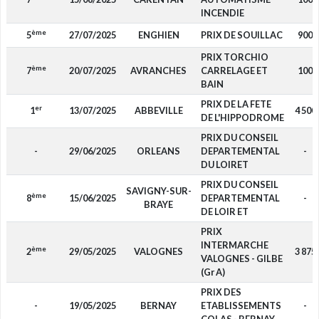
INCENDIE
ème
5
27/07/2025
ENGHIEN
PRIX DE SOUILLAC
900
PRIX TORCHIO
ème
7
20/07/2025
AVRANCHES
CARRELAGE ET
100
BAIN
PRIX DE LA FETE
er
1
13/07/2025
ABBEVILLE
4 500
DE L'HIPPODROME
PRIX DU CONSEIL
-
29/06/2025
ORLEANS
DEPARTEMENTAL
-
DU LOIRET
PRIX DU CONSEIL
SAVIGNY-SUR-
ème
8
15/06/2025
DEPARTEMENTAL
-
BRAYE
DE LOIR ET
PRIX
INTERMARCHE
ème
2
29/05/2025
VALOGNES
3 875
VALOGNES - GILBE
(Gr A)
PRIX DES
-
19/05/2025
BERNAY
ETABLISSEMENTS
-