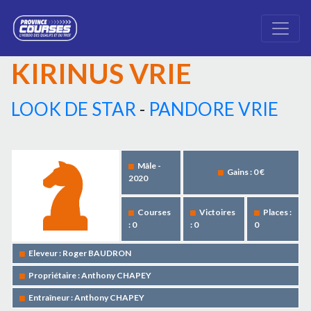
KIRINUS VRIE
LOOK DE STAR
-
PANDORE VRIE
Mâle -
Gains : 0 €
2020
Courses
Victoires
Places :
: 0
: 0
0
Eleveur : Roger BAUDRON
Propriétaire : Anthony CHAPEY
Entraîneur : Anthony CHAPEY