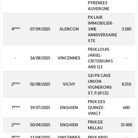
PYRENEES
AUVERGNE
PX LAIR
IMMOBILIER-
ème
4
07/09/2025
ALENCON
140E
3 280
ANNIVERSAIRE
STE
PRIX LOUIS
JARIEL-
-
16/08/2025
VINCENNES
-
CRITERIUM 5
ANS Q1
GD PX CAVE
UNION
ème
2
02/08/2025
VICHY
8 250
VIGNERONS
ST. P. (IFCE)
PRIX DES
ème
7
19/07/2025
ENGHIEN
QUINZE-
600
VINGT
PRIX DE
ème
2
30/04/2025
ENGHIEN
15 000
MILLAU
ème
9
11/04/2025
VINCENNES
PRIX ARIEL
-