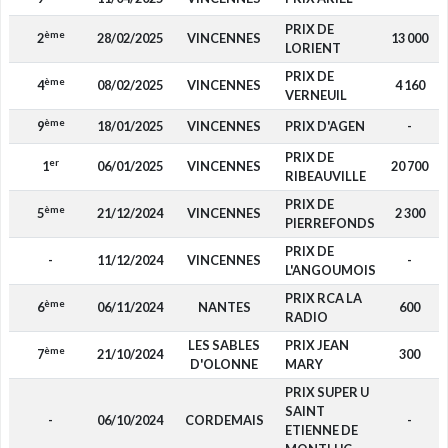
PRIX DE
ème
2
28/02/2025
VINCENNES
13 000
LORIENT
PRIX DE
ème
4
08/02/2025
VINCENNES
4 160
VERNEUIL
ème
9
18/01/2025
VINCENNES
PRIX D'AGEN
-
PRIX DE
er
1
06/01/2025
VINCENNES
20 700
RIBEAUVILLE
PRIX DE
ème
5
21/12/2024
VINCENNES
2 300
PIERREFONDS
PRIX DE
-
11/12/2024
VINCENNES
-
L'ANGOUMOIS
PRIX RCA LA
ème
6
06/11/2024
NANTES
600
RADIO
LES SABLES
PRIX JEAN
ème
7
21/10/2024
300
D'OLONNE
MARY
PRIX SUPER U
SAINT
-
06/10/2024
CORDEMAIS
-
ETIENNE DE