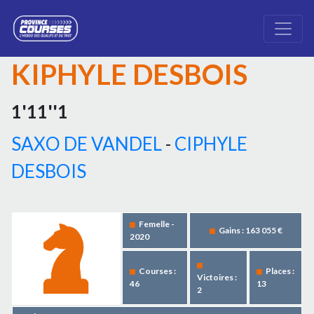
KIPHYLE DESBOIS
1'11''1
SAXO DE VANDEL
-
CIPHYLE
DESBOIS
Femelle -
Gains : 163 055 €
2020
Courses :
Places :
Victoires :
46
13
2