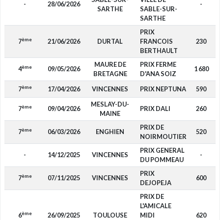
-
28/06/2026
-
SARTHE
SABLE-SUR-
SARTHE
PRIX
ème
7
21/06/2026
DURTAL
FRANCOIS
230
BERTHAULT
MAURE DE
PRIX FERME
ème
4
09/05/2026
1 680
BRETAGNE
D'ANA SOIZ
ème
7
17/04/2026
VINCENNES
PRIX NEPTUNA
590
MESLAY-DU-
ème
7
09/04/2026
PRIX DALI
260
MAINE
PRIX DE
ème
7
06/03/2026
ENGHIEN
520
NOIRMOUTIER
PRIX GENERAL
-
14/12/2025
VINCENNES
-
DU POMMEAU
PRIX
ème
7
07/11/2025
VINCENNES
600
DEJOPEJA
PRIX DE
L'AMICALE
ème
6
26/09/2025
TOULOUSE
MIDI
620