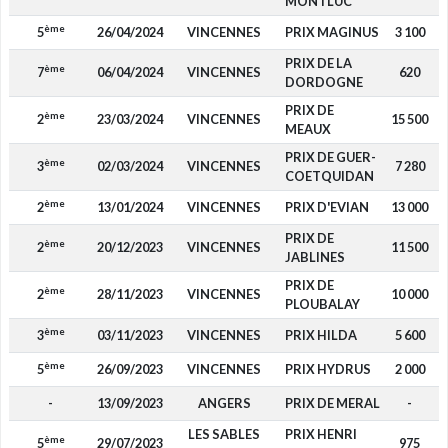
MONTLUC
ème
5
26/04/2024
VINCENNES
PRIX MAGINUS
3 100
PRIX DE LA
ème
7
06/04/2024
VINCENNES
620
DORDOGNE
PRIX DE
ème
2
23/03/2024
VINCENNES
15 500
MEAUX
PRIX DE GUER-
ème
3
02/03/2024
VINCENNES
7 280
COETQUIDAN
ème
2
13/01/2024
VINCENNES
PRIX D'EVIAN
13 000
PRIX DE
ème
2
20/12/2023
VINCENNES
11 500
JABLINES
PRIX DE
ème
2
28/11/2023
VINCENNES
10 000
PLOUBALAY
ème
3
03/11/2023
VINCENNES
PRIX HILDA
5 600
ème
5
26/09/2023
VINCENNES
PRIX HYDRUS
2 000
-
13/09/2023
ANGERS
PRIX DE MERAL
-
LES SABLES
PRIX HENRI
ème
5
29/07/2023
975