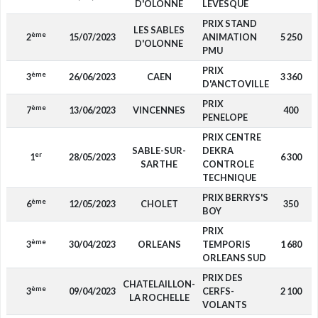
D'OLONNE
LEVESQUE
PRIX STAND
LES SABLES
ème
2
15/07/2023
ANIMATION
5 250
D'OLONNE
PMU
PRIX
ème
3
26/06/2023
CAEN
3 360
D'ANCTOVILLE
PRIX
ème
7
13/06/2023
VINCENNES
400
PENELOPE
PRIX CENTRE
SABLE-SUR-
DEKRA
er
1
28/05/2023
6 300
SARTHE
CONTROLE
TECHNIQUE
PRIX BERRYS'S
ème
6
12/05/2023
CHOLET
350
BOY
PRIX
ème
3
30/04/2023
ORLEANS
TEMPORIS
1 680
ORLEANS SUD
PRIX DES
CHATELAILLON-
ème
3
09/04/2023
CERFS-
2 100
LA ROCHELLE
VOLANTS