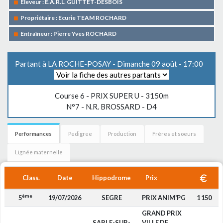
Eleveur : E.A.R.L. GUITTET-DESBOIS
Propriétaire : Ecurie TEAM ROCHARD
Entraîneur : Pierre Yves ROCHARD
Partant à LA ROCHE-POSAY - Dimanche 09 août - 17:00
Course 6 -
PRIX SUPER U
- 3150m
N°7 - N.R. BROSSARD - D4
Performances
Pedigree
Production
Frères et soeurs
Lignée maternelle
Class.
Date
Hippodrome
Prix
ème
5
19/07/2026
SEGRE
PRIX ANIM'PG
1 150
GRAND PRIX
SABLE-SUR-
VILLE DE