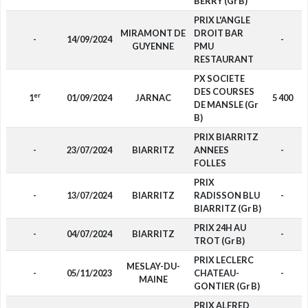
BERRY (Gr B)
PRIX L'ANGLE
MIRAMONT DE
DROIT BAR
-
14/09/2024
-
GUYENNE
PMU
RESTAURANT
PX SOCIETE
DES COURSES
er
1
01/09/2024
JARNAC
5 400
DE MANSLE (Gr
B)
PRIX BIARRITZ
-
23/07/2024
BIARRITZ
ANNEES
-
FOLLES
PRIX
-
13/07/2024
BIARRITZ
RADISSON BLU
-
BIARRITZ (Gr B)
PRIX 24H AU
-
04/07/2024
BIARRITZ
-
TROT (Gr B)
PRIX LECLERC
MESLAY-DU-
-
05/11/2023
CHATEAU-
-
MAINE
GONTIER (Gr B)
PRIX ALFRED