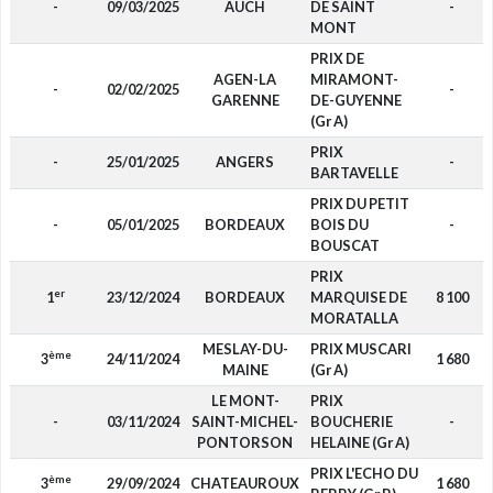
-
09/03/2025
AUCH
DE SAINT
-
MONT
PRIX DE
AGEN-LA
MIRAMONT-
-
02/02/2025
-
GARENNE
DE-GUYENNE
(Gr A)
PRIX
-
25/01/2025
ANGERS
-
BARTAVELLE
PRIX DU PETIT
-
05/01/2025
BORDEAUX
BOIS DU
-
BOUSCAT
PRIX
er
1
23/12/2024
BORDEAUX
MARQUISE DE
8 100
MORATALLA
MESLAY-DU-
PRIX MUSCARI
ème
3
24/11/2024
1 680
MAINE
(Gr A)
LE MONT-
PRIX
-
03/11/2024
SAINT-MICHEL-
BOUCHERIE
-
PONTORSON
HELAINE (Gr A)
PRIX L'ECHO DU
ème
3
29/09/2024
CHATEAUROUX
1 680