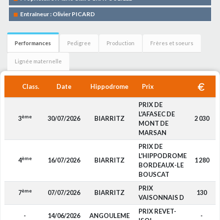
Entraîneur : Olivier PICARD
Performances
Pedigree
Production
Frères et soeurs
Lignée maternelle
Class.
Date
Hippodrome
Prix
PRIX DE
L'AFASEC DE
ème
3
30/07/2026
BIARRITZ
2 030
MONT DE
MARSAN
PRIX DE
L'HIPPODROME
ème
4
16/07/2026
BIARRITZ
1 280
BORDEAUX-LE
BOUSCAT
PRIX
ème
7
07/07/2026
BIARRITZ
130
VAISONNAIS D
PRIX REVET-
-
14/06/2026
ANGOULEME
-