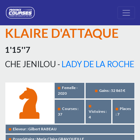
KLAIRE D'ATTAQUE
1'15''7
CHE JENILOU -
LADY DE LA ROCHE
Femelle -
Gains : 52 865 €
2020
Courses :
Places
Victoires :
37
: 7
4
Eleveur : Gilbert RABEAU
Propriétaire : Marie Claire GRAVOUEILLE