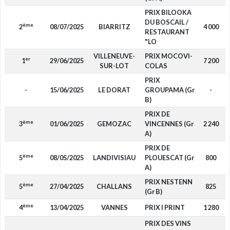
PRIX BILOOKA
DU BOSCAIL /
ème
2
08/07/2025
BIARRITZ
4 000
RESTAURANT
"LO
VILLENEUVE-
PRIX MOCOVI-
er
1
29/06/2025
7 200
SUR-LOT
COLAS
PRIX
-
15/06/2025
LE DORAT
GROUPAMA (Gr
-
B)
PRIX DE
ème
3
01/06/2025
GEMOZAC
VINCENNES (Gr
2 240
A)
PRIX DE
ème
5
08/05/2025
LANDIVISIAU
PLOUESCAT (Gr
800
A)
PRIX NESTENN
ème
5
27/04/2025
CHALLANS
825
(Gr B)
ème
4
13/04/2025
VANNES
PRIX I PRINT
1 280
PRIX DES VINS