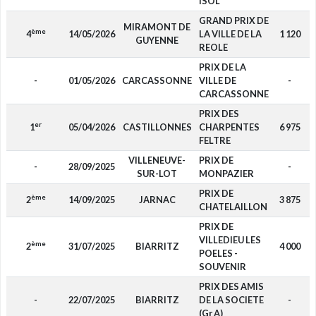
ISOL
GRAND PRIX DE
MIRAMONT DE
ème
4
14/05/2026
LA VILLE DE LA
1 120
GUYENNE
REOLE
PRIX DE LA
-
01/05/2026
CARCASSONNE
VILLE DE
-
CARCASSONNE
PRIX DES
er
1
05/04/2026
CASTILLONNES
CHARPENTES
6 975
FELTRE
VILLENEUVE-
PRIX DE
-
28/09/2025
-
SUR-LOT
MONPAZIER
PRIX DE
ème
2
14/09/2025
JARNAC
3 875
CHATELAILLON
PRIX DE
VILLEDIEU LES
ème
2
31/07/2025
BIARRITZ
4 000
POELES -
SOUVENIR
PRIX DES AMIS
-
22/07/2025
BIARRITZ
DE LA SOCIETE
-
(Gr A)