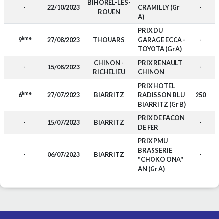
BIHOREL-LES-
-
22/10/2023
CRAMILLY (Gr
-
ROUEN
A)
PRIX DU
ème
9
27/08/2023
THOUARS
GARAGE ECCA -
-
TOYOTA (Gr A)
CHINON -
PRIX RENAULT
-
15/08/2023
-
RICHELIEU
CHINON
PRIX HOTEL
ème
6
27/07/2023
BIARRITZ
RADISSON BLU
250
BIARRITZ (Gr B)
PRIX DE FACON
-
15/07/2023
BIARRITZ
-
DE FER
PRIX PMU
BRASSERIE
-
06/07/2023
BIARRITZ
-
"CHOKO ONA"
AN (Gr A)