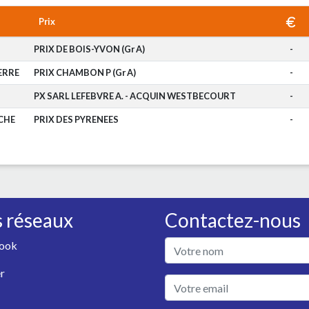
Prix
PRIX DE BOIS-YVON (Gr A)
-
ERRE
PRIX CHAMBON P (Gr A)
-
PX SARL LEFEBVRE A. - ACQUIN WESTBECOURT
-
CHE
PRIX DES PYRENEES
-
 réseaux
Contactez-nous
ook
r