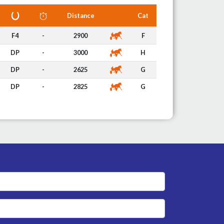
Distance
Cat
F4
-
2900
F
DP
-
3000
H
DP
-
2625
G
DP
-
2825
G