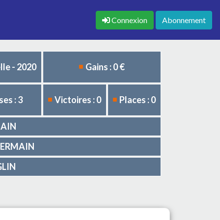
Connexion
Abonnement
le - 2020
Gains : 0 €
es : 3
Victoires : 0
Places : 0
MAIN
n GERMAIN
GLIN