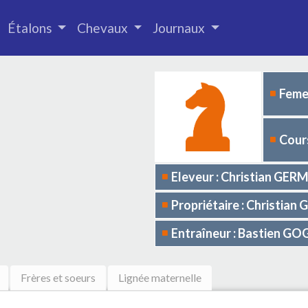
Étalons
Chevaux
Journaux
Femel
Cours
Eleveur : Christian GER
Propriétaire : Christia
Entraîneur : Bastien GO
Frères et soeurs
Lignée maternelle