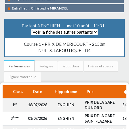
Entraîneur : Christophe MIRANDEL
Partant à ENGHIEN - Lundi 10 août - 11:31
Course 1 -
PRIX DE MERICOURT
- 2150m
N°4 - S. LABOUTIQUE - D4
Performances
Pedigree
Production
Frères et soeurs
Lignée maternelle
Class.
Date
Hippodrome
Prix
PRIX DE LA GARE
er
1
16/07/2026
ENGHIEN
5 4
DU NORD
PRIX DE LA GARE
ème
3
01/07/2026
ENGHIEN
1 6
SAINT-LAZARE