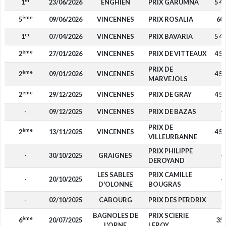
er
1
23/06/2026
ENGHIEN
PRIX GARUMNA
5 4
ème
5
09/06/2026
VINCENNES
PRIX ROSALIA
60
er
1
07/04/2026
VINCENNES
PRIX BAVARIA
5 4
ème
2
27/01/2026
VINCENNES
PRIX DE VITTEAUX
4 5
PRIX DE
ème
2
09/01/2026
VINCENNES
4 5
MARVEJOLS
ème
2
29/12/2025
VINCENNES
PRIX DE GRAY
4 5
-
09/12/2025
VINCENNES
PRIX DE BAZAS
-
PRIX DE
ème
2
13/11/2025
VINCENNES
4 5
VILLEURBANNE
PRIX PHILIPPE
-
30/10/2025
GRAIGNES
-
DEROYAND
LES SABLES
PRIX CAMILLE
-
20/10/2025
-
D'OLONNE
BOUGRAS
-
02/10/2025
CABOURG
PRIX DES PERDRIX
-
BAGNOLES DE
PRIX SCIERIE
ème
6
20/07/2025
35
L'ORNE
LEROY