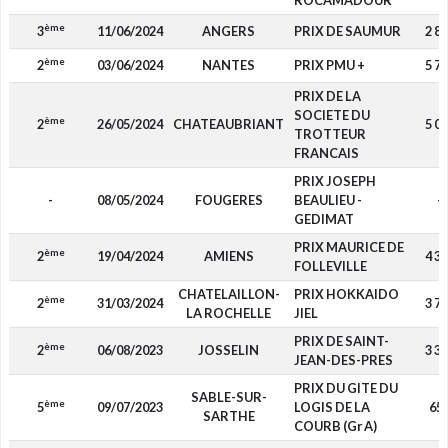
ROCAMADOUR
ème
3
11/06/2024
ANGERS
PRIX DE SAUMUR
2 8
ème
2
03/06/2024
NANTES
PRIX PMU +
5 7
PRIX DE LA
SOCIETE DU
ème
2
26/05/2024
CHATEAUBRIANT
5 0
TROTTEUR
FRANCAIS
PRIX JOSEPH
-
08/05/2024
FOUGERES
BEAULIEU -
-
GEDIMAT
PRIX MAURICE DE
ème
2
19/04/2024
AMIENS
4 3
FOLLEVILLE
CHATELAILLON-
PRIX HOKKAIDO
ème
2
31/03/2024
3 7
LA ROCHELLE
JIEL
PRIX DE SAINT-
ème
2
06/08/2023
JOSSELIN
3 3
JEAN-DES-PRES
PRIX DU GITE DU
SABLE-SUR-
ème
5
09/07/2023
LOGIS DE LA
65
SARTHE
COURB (Gr A)