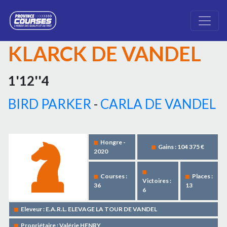
KLARCK DE VANDEL
1'12''4
BIRD PARKER
-
CARLA DE VANDEL
Hongre -
Gains : 104 375 €
2020
Courses :
Places :
Victoires :
36
13
6
Eleveur : E.A.R.L. ELEVAGE LA TOUR DE VANDEL
Propriétaire : Valérie HENRY