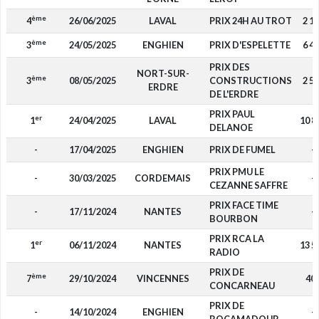
ème
4
26/06/2025
LAVAL
PRIX 24H AU TROT
2 1
ème
3
24/05/2025
ENGHIEN
PRIX D'ESPELETTE
6 4
PRIX DES
NORT-SUR-
ème
3
08/05/2025
CONSTRUCTIONS
2 5
ERDRE
DE L'ERDRE
PRIX PAUL
er
1
24/04/2025
LAVAL
10 8
DELANOE
-
17/04/2025
ENGHIEN
PRIX DE FUMEL
-
PRIX PMU LE
-
30/03/2025
CORDEMAIS
-
CEZANNE SAFFRE
PRIX FACE TIME
-
17/11/2024
NANTES
-
BOURBON
PRIX RCA LA
er
1
06/11/2024
NANTES
13 5
RADIO
PRIX DE
ème
7
29/10/2024
VINCENNES
40
CONCARNEAU
PRIX DE
-
14/10/2024
ENGHIEN
-