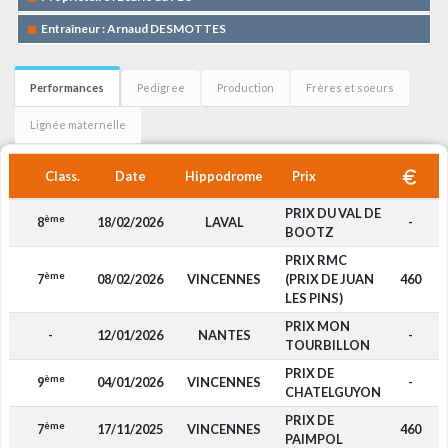
Entraîneur : Arnaud DESMOTTES
Performances
Pedigree
Production
Frères et soeurs
Lignée maternelle
Class.
Date
Hippodrome
Prix
PRIX DU VAL DE
ème
8
18/02/2026
LAVAL
-
BOOTZ
PRIX RMC
ème
7
08/02/2026
VINCENNES
(PRIX DE JUAN
460
LES PINS)
PRIX MON
-
12/01/2026
NANTES
-
TOURBILLON
PRIX DE
ème
9
04/01/2026
VINCENNES
-
CHATELGUYON
PRIX DE
ème
7
17/11/2025
VINCENNES
460
PAIMPOL