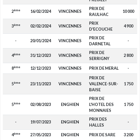
PRIX DE
ème
2
16/02/2024
VINCENNES
10 000
RAULHAC
PRIX
ème
3
02/02/2024
VINCENNES
4 900
D'ECOUCHE
PRIX DE
-
20/01/2024
VINCENNES
-
DARNETAL
PRIX DE
ème
4
31/12/2023
VINCENNES
2 800
SERRIGNY
ème
8
12/12/2023
VINCENNES
PRIX DE MERAL
-
PRIX DE
ème
5
23/11/2023
VINCENNES
VALENCE-SUR-
1 750
BAISE
PRIX DE
ème
5
02/08/2023
ENGHIEN
L'HOTEL DES
1 750
MONNAIES
PRIX DES
-
19/07/2023
ENGHIEN
-
HALLES
ème
4
27/05/2023
ENGHIEN
PRIX DE SARE
3 200