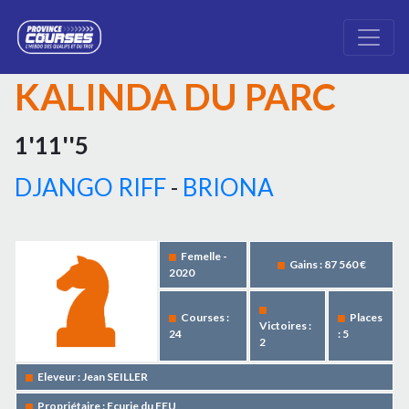
KALINDA DU PARC
1'11''5
DJANGO RIFF
-
BRIONA
Femelle -
Gains : 87 560 €
2020
Courses :
Places
Victoires :
24
: 5
2
Eleveur : Jean SEILLER
Propriétaire : Ecurie du FEU