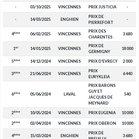
-
03/10/2025
VINCENNES
PRIX JUSTICIA
-
PRIX DE
-
14/03/2025
ENGHIEN
-
PIERREFORT
PRIX DES
ème
4
06/02/2025
VINCENNES
3 680
CHARENTES
PRIX DE
er
1
14/01/2025
VINCENNES
18 000
GERMIGNY
ème
5
14/12/2024
VINCENNES
PRIX D'EVRECY
2 000
PRIX
ème
3
21/06/2024
VINCENNES
6 440
EURYKLEIA
PRIX BARONS
GUY ET
ème
6
05/06/2024
LAVAL
540
JACQUES DE
MEYNARD
ème
2
10/05/2024
VINCENNES
PRIX EUGENIA
10 000
ème
2
02/04/2024
VINCENNES
PRIX OBERON
10 000
PRIX DE
ème
4
15/03/2024
ENGHIEN
3 680
PREUILLY