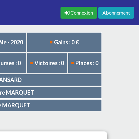
Connexion
Abonnement
le - 2020
Gains : 0 €
urses : 0
Victoires : 0
Places : 0
 BANSARD
andre MARQUET
dre MARQUET