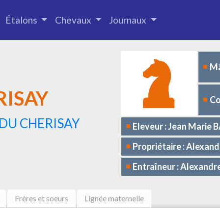
Étalons
Chevaux
Journaux
Mâ
RISAY
Co
 DU CHERISAY
Eleveur : Jean Marie
Propriétaire : Alex
Entraîneur : Alexan
Frères et soeurs
Lignée maternelle