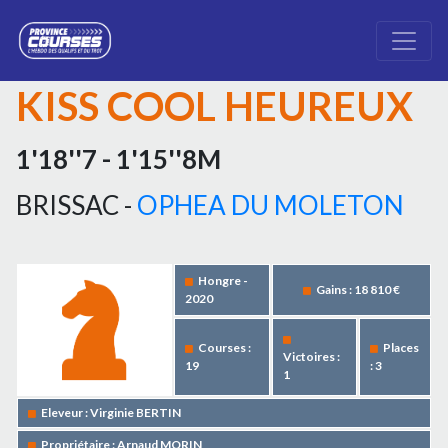
KISS COOL HEUREUX
1'18''7 - 1'15''8M
BRISSAC -
OPHEA DU MOLETON
Hongre -
Gains : 18 810 €
2020
Courses :
Places
Victoires :
19
: 3
1
Eleveur : Virginie BERTIN
Propriétaire : Arnaud MORIN