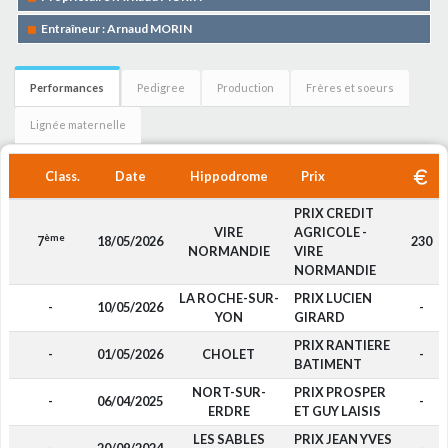
Entraîneur : Arnaud MORIN
Performances
Pedigree
Production
Frères et soeurs
Lignée maternelle
Class.
Date
Hippodrome
Prix
PRIX CREDIT
VIRE
AGRICOLE -
ème
7
18/05/2026
230
NORMANDIE
VIRE
NORMANDIE
LA ROCHE-SUR-
PRIX LUCIEN
-
10/05/2026
-
YON
GIRARD
PRIX RANTIERE
-
01/05/2026
CHOLET
-
BATIMENT
NORT-SUR-
PRIX PROSPER
-
06/04/2025
-
ERDRE
ET GUY LAISIS
LES SABLES
PRIX JEAN YVES