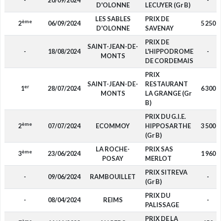
-
20/09/2024
-
D'OLONNE
LECUYER (Gr B)
LES SABLES
PRIX DE
ème
2
06/09/2024
5 250
D'OLONNE
SAVENAY
PRIX DE
SAINT-JEAN-DE-
-
18/08/2024
L'HIPPODROME
-
MONTS
DE CORDEMAIS
PRIX
SAINT-JEAN-DE-
RESTAURANT
er
1
28/07/2024
6 300
MONTS
LA GRANGE (Gr
B)
PRIX DU G.I.E.
ème
2
07/07/2024
ECOMMOY
HIPPOSARTHE
3 500
(Gr B)
LA ROCHE-
PRIX SAS
ème
3
23/06/2024
1 960
POSAY
MERLOT
PRIX SITREVA
-
09/06/2024
RAMBOUILLET
-
(Gr B)
PRIX DU
-
08/04/2024
REIMS
-
PALISSAGE
PRIX DE LA