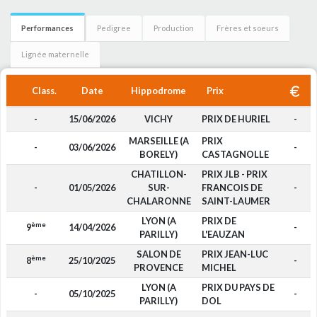
Performances
Pedigree
Production
Frères et soeurs
Lignée maternelle
Class.
Date
Hippodrome
Prix
-
15/06/2026
VICHY
PRIX DE HURIEL
-
MARSEILLE (A
PRIX
-
03/06/2026
-
BORELY)
CASTAGNOLLE
CHATILLON-
PRIX JLB - PRIX
-
01/05/2026
SUR-
FRANCOIS DE
-
CHALARONNE
SAINT-LAUMER
LYON (A
PRIX DE
ème
9
14/04/2026
-
PARILLY)
L'EAUZAN
SALON DE
PRIX JEAN-LUC
ème
8
25/10/2025
-
PROVENCE
MICHEL
LYON (A
PRIX DU PAYS DE
-
05/10/2025
-
PARILLY)
DOL