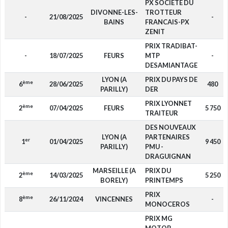
PX SOCIETE DU
DIVONNE-LES-
TROTTEUR
-
21/08/2025
-
BAINS
FRANCAIS-PX
ZENIT
PRIX TRADIBAT-
-
18/07/2025
FEURS
MTP
-
DESAMIANTAGE
LYON (A
PRIX DU PAYS DE
ème
6
28/06/2025
480
PARILLY)
DER
PRIX LYONNET
ème
2
07/04/2025
FEURS
5 750
TRAITEUR
DES NOUVEAUX
LYON (A
PARTENAIRES
er
1
01/04/2025
9 450
PARILLY)
PMU -
DRAGUIGNAN
MARSEILLE (A
PRIX DU
ème
2
14/03/2025
5 250
BORELY)
PRINTEMPS
PRIX
ème
8
26/11/2024
VINCENNES
-
MONOCEROS
PRIX MG