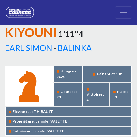
KIYOUNI
1'11''4
EARL SIMON
-
BALINKA
Hongre -
Gains : 49 580 €
2020
Courses :
Places
Victoires :
23
: 3
4
Eleveur : Luc THIBAULT
Propriétaire : Jennifer VALETTE
Entraîneur : Jennifer VALETTE