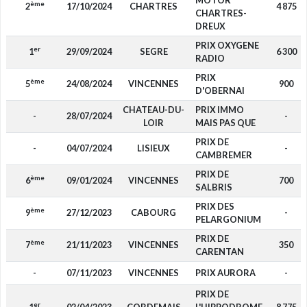
MOTOR
ème
2
17/10/2024
CHARTRES
4 875
CHARTRES-
DREUX
PRIX OXYGENE
er
1
29/09/2024
SEGRE
6 300
RADIO
PRIX
ème
5
24/08/2024
VINCENNES
900
D'OBERNAI
CHATEAU-DU-
PRIX IMMO
-
28/07/2024
-
LOIR
MAIS PAS QUE
PRIX DE
-
04/07/2024
LISIEUX
-
CAMBREMER
PRIX DE
ème
6
09/01/2024
VINCENNES
700
SALBRIS
PRIX DES
ème
9
27/12/2023
CABOURG
-
PELARGONIUM
PRIX DE
ème
7
21/11/2023
VINCENNES
350
CARENTAN
-
07/11/2023
VINCENNES
PRIX AURORA
-
PRIX DE
er