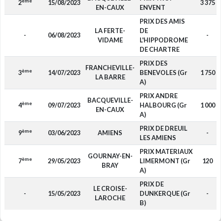
ème
2
15/08/2023
3 375
EN-CAUX
ENVENT
PRIX DES AMIS
LA FERTE-
DE
-
06/08/2023
-
VIDAME
L'HIPPODROME
DE CHARTRE
PRIX DES
FRANCHEVILLE-
ème
3
14/07/2023
BENEVOLES (Gr
1 750
LA BARRE
A)
PRIX ANDRE
BACQUEVILLE-
ème
4
09/07/2023
HALBOURG (Gr
1 000
EN-CAUX
A)
PRIX DE DREUIL
ème
9
03/06/2023
AMIENS
-
LES AMIENS
PRIX MATERIAUX
GOURNAY-EN-
ème
7
29/05/2023
LIMERMONT (Gr
120
BRAY
A)
PRIX DE
LE CROISE-
-
15/05/2023
DUNKERQUE (Gr
-
LAROCHE
B)