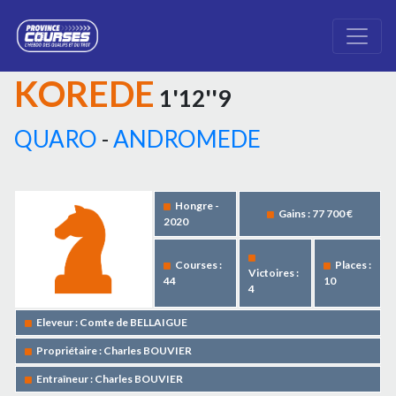
KOREDE
1'12''9
QUARO
-
ANDROMEDE
Hongre -
Gains : 77 700 €
2020
Courses :
Places :
Victoires :
44
10
4
Eleveur : Comte de BELLAIGUE
Propriétaire : Charles BOUVIER
Entraîneur : Charles BOUVIER