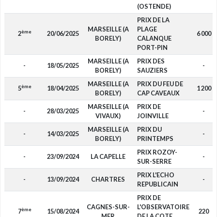
(OSTENDE)
PRIX DE LA
MARSEILLE (A
PLAGE
ème
2
20/06/2025
6 000
BORELY)
CALANQUE
PORT-PIN
MARSEILLE (A
PRIX DES
-
18/05/2025
-
BORELY)
SAUZIERS
MARSEILLE (A
PRIX DU FEU DE
ème
5
18/04/2025
1 200
BORELY)
CAP CAVEAUX
MARSEILLE (A
PRIX DE
-
28/03/2025
-
VIVAUX)
JOINVILLE
MARSEILLE (A
PRIX DU
-
14/03/2025
-
BORELY)
PRINTEMPS
PRIX ROZOY-
-
23/09/2024
LA CAPELLE
-
SUR-SERRE
PRIX L'ECHO
-
13/09/2024
CHARTRES
-
REPUBLICAIN
PRIX DE
CAGNES-SUR-
L'OBSERVATOIRE
ème
7
15/08/2024
220
MER
DE LA COTE