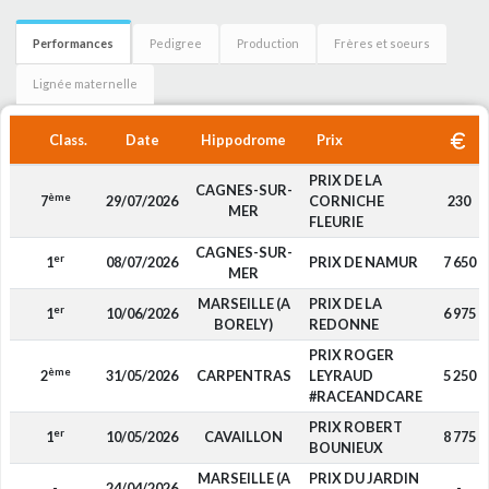
Performances
Pedigree
Production
Frères et soeurs
Lignée maternelle
Class.
Date
Hippodrome
Prix
PRIX DE LA
CAGNES-SUR-
ème
7
29/07/2026
CORNICHE
230
MER
FLEURIE
CAGNES-SUR-
er
1
08/07/2026
PRIX DE NAMUR
7 650
MER
MARSEILLE (A
PRIX DE LA
er
1
10/06/2026
6 975
BORELY)
REDONNE
PRIX ROGER
ème
2
31/05/2026
CARPENTRAS
LEYRAUD
5 250
#RACEANDCARE
PRIX ROBERT
er
1
10/05/2026
CAVAILLON
8 775
BOUNIEUX
MARSEILLE (A
PRIX DU JARDIN
-
24/04/2026
-