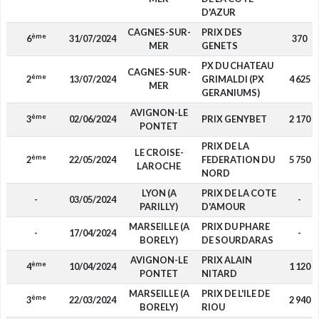
D'AZUR
CAGNES-SUR-
PRIX DES
ème
6
31/07/2024
370
MER
GENETS
PX DU CHATEAU
CAGNES-SUR-
ème
2
13/07/2024
GRIMALDI (PX
4 625
MER
GERANIUMS)
AVIGNON-LE
ème
3
02/06/2024
PRIX GENYBET
2 170
PONTET
PRIX DE LA
LE CROISE-
ème
2
22/05/2024
FEDERATION DU
5 750
LAROCHE
NORD
LYON (A
PRIX DE LA COTE
-
03/05/2024
-
PARILLY)
D'AMOUR
MARSEILLE (A
PRIX DU PHARE
-
17/04/2024
-
BORELY)
DE SOURDARAS
AVIGNON-LE
PRIX ALAIN
ème
4
10/04/2024
1 120
PONTET
NITARD
MARSEILLE (A
PRIX DE L'ILE DE
ème
3
22/03/2024
2 940
BORELY)
RIOU