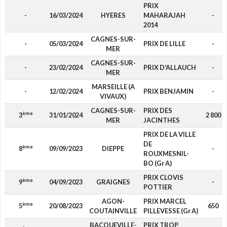
PRIX
-
16/03/2024
HYERES
MAHARAJAH
-
2014
CAGNES-SUR-
-
05/03/2024
PRIX DE LILLE
-
MER
CAGNES-SUR-
-
23/02/2024
PRIX D'ALLAUCH
-
MER
MARSEILLE (A
-
12/02/2024
PRIX BENJAMIN
-
VIVAUX)
CAGNES-SUR-
PRIX DES
ème
3
31/01/2024
2 800
MER
JACINTHES
PRIX DE LA VILLE
DE
ème
8
09/09/2023
DIEPPE
-
ROUXMESNIL-
BO (Gr A)
PRIX CLOVIS
ème
9
04/09/2023
GRAIGNES
-
POTTIER
AGON-
PRIX MARCEL
ème
5
20/08/2023
650
COUTAINVILLE
PILLEVESSE (Gr A)
BACQUEVILLE-
PRIX TROP