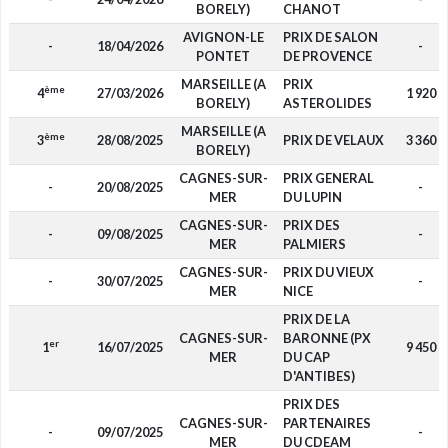
BORELY)
CHANOT
AVIGNON-LE
PRIX DE SALON
-
18/04/2026
-
PONTET
DE PROVENCE
MARSEILLE (A
PRIX
ème
4
27/03/2026
1 920
BORELY)
ASTEROLIDES
MARSEILLE (A
ème
3
28/08/2025
PRIX DE VELAUX
3 360
BORELY)
CAGNES-SUR-
PRIX GENERAL
-
20/08/2025
-
MER
DU LUPIN
CAGNES-SUR-
PRIX DES
-
09/08/2025
-
MER
PALMIERS
CAGNES-SUR-
PRIX DU VIEUX
-
30/07/2025
-
MER
NICE
PRIX DE LA
CAGNES-SUR-
BARONNE (PX
er
1
16/07/2025
9 450
MER
DU CAP
D'ANTIBES)
PRIX DES
CAGNES-SUR-
PARTENAIRES
-
09/07/2025
-
MER
DU CDEAM