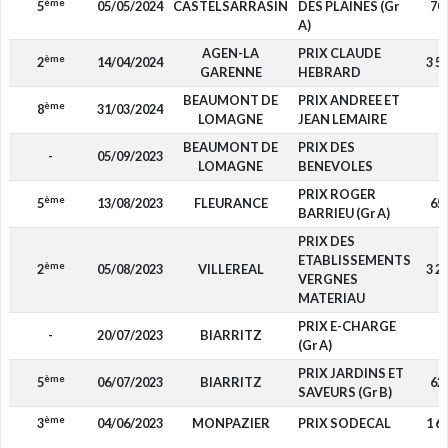
ème
5
05/05/2024
CASTELSARRASIN
DES PLAINES (Gr
70
A)
AGEN-LA
PRIX CLAUDE
ème
2
14/04/2024
3 5
GARENNE
HEBRARD
BEAUMONT DE
PRIX ANDREE ET
ème
8
31/03/2024
-
LOMAGNE
JEAN LEMAIRE
BEAUMONT DE
PRIX DES
-
05/09/2023
-
LOMAGNE
BENEVOLES
PRIX ROGER
ème
5
13/08/2023
FLEURANCE
65
BARRIEU (Gr A)
PRIX DES
ETABLISSEMENTS
ème
2
05/08/2023
VILLEREAL
3 2
VERGNES
MATERIAU
PRIX E-CHARGE
-
20/07/2023
BIARRITZ
-
(Gr A)
PRIX JARDINS ET
ème
5
06/07/2023
BIARRITZ
62
SAVEURS (Gr B)
ème
3
04/06/2023
MONPAZIER
PRIX SODECAL
1 6