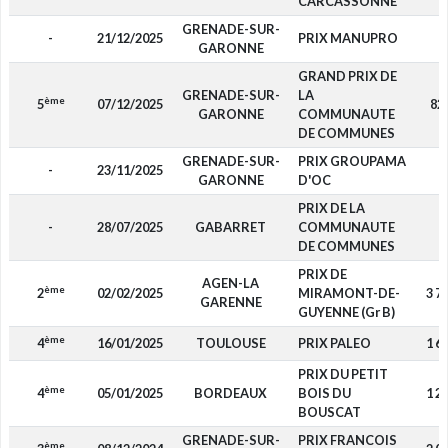
CARCASSONNE
GRENADE-SUR-
-
21/12/2025
PRIX MANUPRO
-
GARONNE
GRAND PRIX DE
GRENADE-SUR-
LA
ème
5
07/12/2025
82
GARONNE
COMMUNAUTE
DE COMMUNES
GRENADE-SUR-
PRIX GROUPAMA
-
23/11/2025
-
GARONNE
D'OC
PRIX DE LA
-
28/07/2025
GABARRET
COMMUNAUTE
-
DE COMMUNES
PRIX DE
AGEN-LA
ème
2
02/02/2025
MIRAMONT-DE-
3 7
GARENNE
GUYENNE (Gr B)
ème
4
16/01/2025
TOULOUSE
PRIX PALEO
1 6
PRIX DU PETIT
ème
4
05/01/2025
BORDEAUX
BOIS DU
1 2
BOUSCAT
GRENADE-SUR-
PRIX FRANCOIS
ème