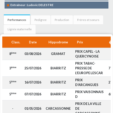
Entraîneur : Ludovic DELESTRE
Performances
Pedigree
Production
Frères et soeurs
Lignée maternelle
Class.
Date
Hippodrome
Prix
PRIX CAPEL - LA
ème
8
03/08/2026
GRAMAT
-
QUERCYNOISE
PRIX TABAC-
ème
3
25/07/2026
BIARRITZ
PRESSE DE
77
L'EUROPE LESCAR
PRIX
ème
5
16/07/2026
BIARRITZ
27
D'ARCANGUES
PRIX VAISONNAIS
ème
5
07/07/2026
BIARRITZ
65
D
PRIX DE LA VILLE
-
01/05/2026
CARCASSONNE
DE
-