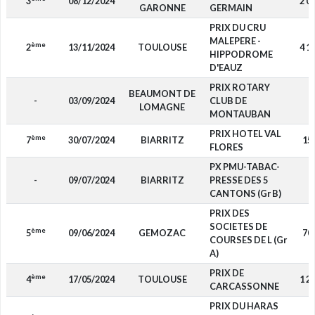
3
08/12/2024
2 0
GARONNE
GERMAIN
PRIX DU CRU
MALEPERE -
ème
2
13/11/2024
TOULOUSE
4 1
HIPPODROME
D'EAUZ
PRIX ROTARY
BEAUMONT DE
-
03/09/2024
CLUB DE
-
LOMAGNE
MONTAUBAN
PRIX HOTEL VAL
ème
7
30/07/2024
BIARRITZ
15
FLORES
PX PMU-TABAC-
-
09/07/2024
BIARRITZ
PRESSE DES 5
-
CANTONS (Gr B)
PRIX DES
SOCIETES DE
ème
5
09/06/2024
GEMOZAC
70
COURSES DE L (Gr
A)
PRIX DE
ème
4
17/05/2024
TOULOUSE
1 2
CARCASSONNE
PRIX DU HARAS