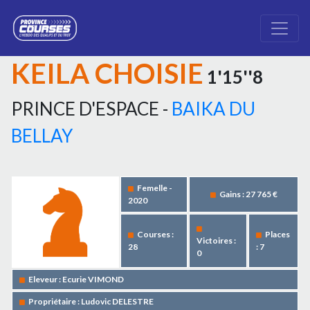
KEILA CHOISIE
1'15''8
PRINCE D'ESPACE -
BAIKA DU
BELLAY
Femelle -
Gains : 27 765 €
2020
Courses :
Places
Victoires :
28
: 7
0
Eleveur : Ecurie VIMOND
Propriétaire : Ludovic DELESTRE