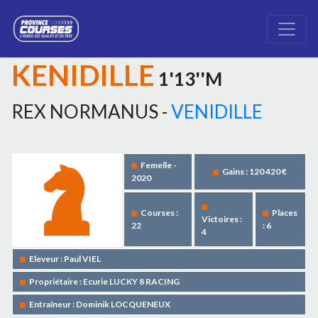
KENIDILLE
1'13''M
REX NORMANUS -
VENIDILLE
Femelle -
Gains : 120 420 €
2020
Courses :
Places
Victoires :
22
: 6
4
Eleveur : Paul VIEL
Propriétaire : Ecurie LUCKY 8 RACING
Entraîneur : Dominik LOCQUENEUX