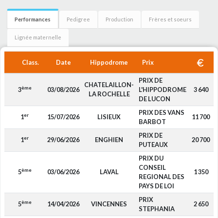
Performances
Pedigree
Production
Frères et soeurs
Lignée maternelle
Class.
Date
Hippodrome
Prix
PRIX DE
CHATELAILLON-
ème
3
03/08/2026
L'HIPPODROME
3 640
LA ROCHELLE
DE LUCON
PRIX DES VANS
er
1
15/07/2026
LISIEUX
11 700
BARBOT
PRIX DE
er
1
29/06/2026
ENGHIEN
20 700
PUTEAUX
PRIX DU
CONSEIL
ème
5
03/06/2026
LAVAL
1 350
REGIONAL DES
PAYS DE LOI
PRIX
ème
5
14/04/2026
VINCENNES
2 650
STEPHANIA