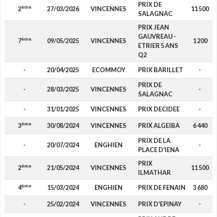
PRIX DE
ème
2
27/03/2026
VINCENNES
11 500
SALAGNAC
PRIX JEAN
GAUVREAU -
ème
7
09/05/2025
VINCENNES
1 200
ETRIER 5 ANS
Q2
-
20/04/2025
ECOMMOY
PRIX BARILLET
-
PRIX DE
-
28/03/2025
VINCENNES
-
SALAGNAC
-
31/01/2025
VINCENNES
PRIX DECIDEE
-
ème
3
30/08/2024
VINCENNES
PRIX ALGEIBA
6 440
PRIX DE LA
-
20/07/2024
ENGHIEN
-
PLACE D'IENA
PRIX
ème
2
21/05/2024
VINCENNES
11 500
ILMATHAR
ème
4
15/03/2024
ENGHIEN
PRIX DE FENAIN
3 680
-
25/02/2024
VINCENNES
PRIX D'EPINAY
-