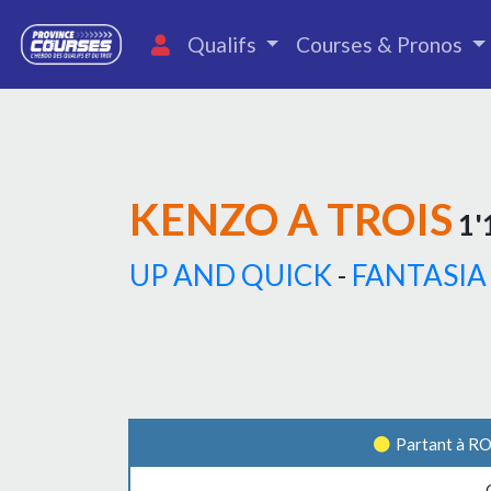
Qualifs
Courses & Pronos
KENZO A TROIS
1'
UP AND QUICK
-
FANTASIA
Partant à R