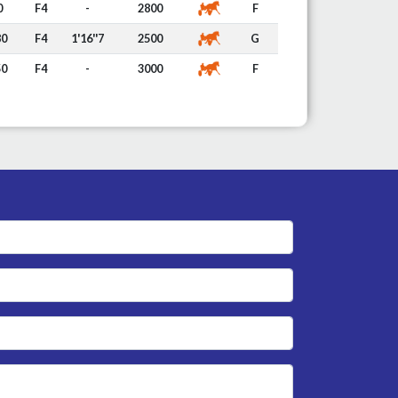
0
F4
-
2800
F
80
F4
1'16''7
2500
G
50
F4
-
3000
F