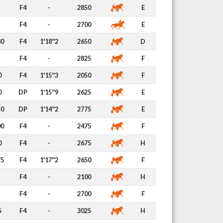
F4
-
2850
E
F4
-
2700
E
40
F4
1'18''2
2650
D
F4
-
2825
F
0
F4
1'15''3
2050
F
0
DP
1'15''9
2625
E
50
DP
1'14''2
2775
E
00
F4
-
2475
F
0
F4
-
2675
H
75
F4
1'17''2
2650
F
F4
-
2100
H
F4
-
2700
F
5
F4
-
3025
H