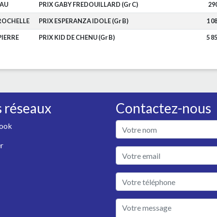
AU
PRIX GABY FREDOUILLARD (Gr C)
29
ROCHELLE
PRIX ESPERANZA IDOLE (Gr B)
1 0
PIERRE
PRIX KID DE CHENU (Gr B)
5 8
 réseaux
Contactez-nous
ook
r