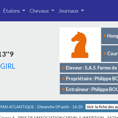
Étalons
Chevaux
Journaux
Hong
13''9
Cours
 GIRL
Eleveur : S.A.S. Ferme 
Propriétaire : Philippe 
Entraîneur : Philippe B
OYAN-ATLANTIQUE - Dimanche 09 août - 16:20
Course 4 -
PRIX DE L'ASSOCIATION CHEVAL & INSERTION
- 2475