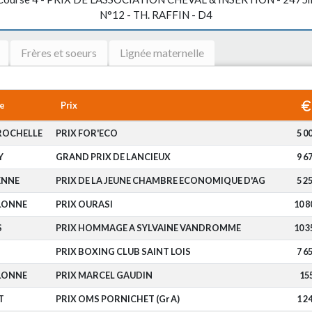
N°12 - TH. RAFFIN - D4
Frères et soeurs
Lignée maternelle
e
Prix
ROCHELLE
PRIX FOR'ECO
5 0
Y
GRAND PRIX DE LANCIEUX
9 6
ENNE
PRIX DE LA JEUNE CHAMBRE ECONOMIQUE D'AG
5 2
OLONNE
PRIX OURASI
10 8
S
PRIX HOMMAGE A SYLVAINE VANDROMME
10 3
S
PRIX BOXING CLUB SAINT LOIS
7 6
OLONNE
PRIX MARCEL GAUDIN
15
T
PRIX OMS PORNICHET (Gr A)
1 2