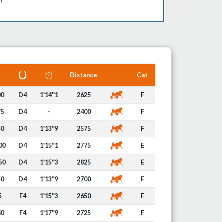
Distance
Cat
00
D4
1'14''1
2625
F
75
D4
-
2400
F
50
D4
1'13''9
2575
F
00
D4
1'15''1
2775
E
50
D4
1'15''3
2825
E
50
D4
1'13''9
2700
F
5
F4
1'15''3
2650
F
40
F4
1'17''9
2725
F