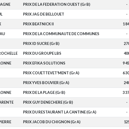
TAGNE
PRIX DE LA FEDERATION OUEST (Gr B)
-
L
PRIX JAG DE BELLOUET
-
X
PRIX BEATNICK II
1 8
AU
PRIX DE LA COMMUNAUTE DE COMMUNES
-
PRIX ID SUCRE (Gr B)
27
ROCHELLE
PRIX DU GROUPE LBS
40
OLONNE
PRIX EFIKA SOLUTIONS
9 4
PRIX COUETTEVET'MENT (Gr A)
6 3
PRIX YVES BOUVIER (Gr A)
24
OLONNE
PRIX DE LA PLAGE (Gr B)
3 3
ARENTE
PRIX GUY DENECHERE (Gr B)
-
PRIX DU RESTAURANT LA CANTINE (Gr A)
-
PIERRE
PRIX JACOB DU CHIGNON (Gr A)
12