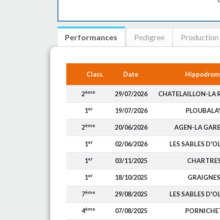
Performances
Pedigree
Production
Class.
Date
Hippodrom
ème
2
29/07/2026
CHATELAILLON-LA 
er
1
19/07/2026
PLOUBALA
ème
2
20/06/2026
AGEN-LA GAR
er
1
02/06/2026
LES SABLES D'
er
1
03/11/2025
CHARTRE
er
1
18/10/2025
GRAIGNE
ème
7
29/08/2025
LES SABLES D'
ème
4
07/08/2025
PORNICHE