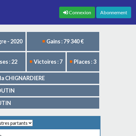
Connexion
Abonnement
re - 2020
Gains : 79 340 €
es : 22
Victoires : 7
Places : 3
de la CHIGNARDIERE
BOUTIN
OUTIN
m