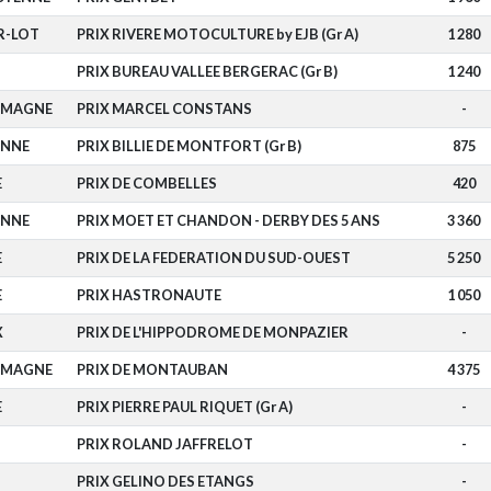
R-LOT
PRIX RIVERE MOTOCULTURE by EJB (Gr A)
1 280
PRIX BUREAU VALLEE BERGERAC (Gr B)
1 240
OMAGNE
PRIX MARCEL CONSTANS
-
ENNE
PRIX BILLIE DE MONTFORT (Gr B)
875
E
PRIX DE COMBELLES
420
ENNE
PRIX MOET ET CHANDON - DERBY DES 5 ANS
3 360
E
PRIX DE LA FEDERATION DU SUD-OUEST
5 250
E
PRIX HASTRONAUTE
1 050
X
PRIX DE L'HIPPODROME DE MONPAZIER
-
OMAGNE
PRIX DE MONTAUBAN
4 375
E
PRIX PIERRE PAUL RIQUET (Gr A)
-
PRIX ROLAND JAFFRELOT
-
PRIX GELINO DES ETANGS
-