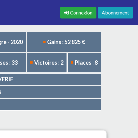
Connexion
Abonnement
re - 2020
Gains : 52 825 €
es : 33
Victoires : 2
Places : 8
IVERIE
N