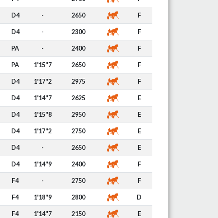
D4
-
2650
F
D4
-
2300
F
PA
-
2400
F
PA
1'15''7
2650
F
D4
1'17''2
2975
F
D4
1'14''7
2625
E
D4
1'15''8
2950
E
D4
1'17''2
2750
E
D4
-
2650
E
D4
1'14''9
2400
F
F4
-
2750
F
F4
1'18''9
2800
D
F4
1'14''7
2150
E