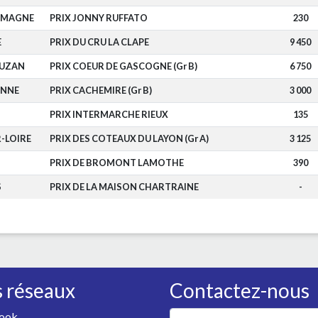
OMAGNE
PRIX JONNY RUFFATO
230
E
PRIX DU CRU LA CLAPE
9 450
DUZAN
PRIX COEUR DE GASCOGNE (Gr B)
6 750
ENNE
PRIX CACHEMIRE (Gr B)
3 000
PRIX INTERMARCHE RIEUX
135
-LOIRE
PRIX DES COTEAUX DU LAYON (Gr A)
3 125
PRIX DE BROMONT LAMOTHE
390
S
PRIX DE LA MAISON CHARTRAINE
-
 réseaux
Contactez-nous
ook