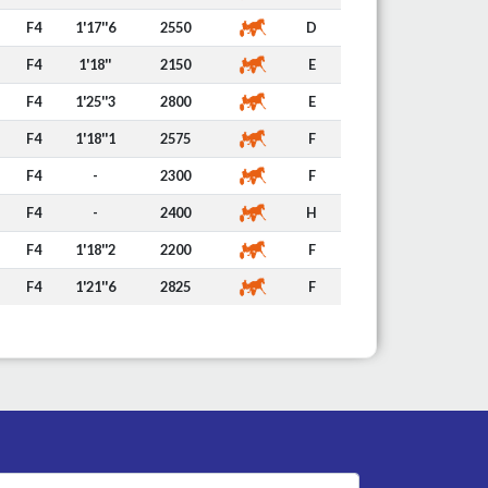
F4
1'17''6
2550
D
F4
1'18''
2150
E
F4
1'25''3
2800
E
F4
1'18''1
2575
F
F4
-
2300
F
F4
-
2400
H
F4
1'18''2
2200
F
F4
1'21''6
2825
F