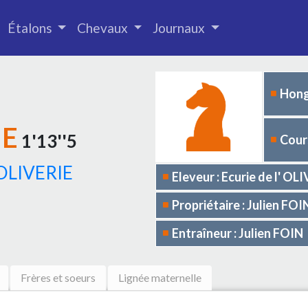
Étalons
Chevaux
Journaux
Hong
IE
1'13''5
Cours
OLIVERIE
Eleveur : Ecurie de l' OL
Propriétaire : Julien FOI
Entraîneur : Julien FOIN
Frères et soeurs
Lignée maternelle