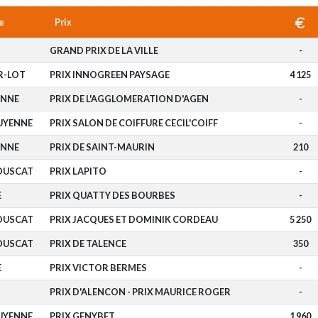
e
Prix
GRAND PRIX DE LA VILLE
-
R-LOT
PRIX INNOGREEN PAYSAGE
4 125
ENNE
PRIX DE L'AGGLOMERATION D'AGEN
-
UYENNE
PRIX SALON DE COIFFURE CECIL'COIFF
-
ENNE
PRIX DE SAINT-MAURIN
210
BOUSCAT
PRIX LAPITO
-
E
PRIX QUATTY DES BOURBES
-
BOUSCAT
PRIX JACQUES ET DOMINIK CORDEAU
5 250
BOUSCAT
PRIX DE TALENCE
350
E
PRIX VICTOR BERMES
-
PRIX D'ALENCON - PRIX MAURICE ROGER
-
UYENNE
PRIX GENYBET
1 960