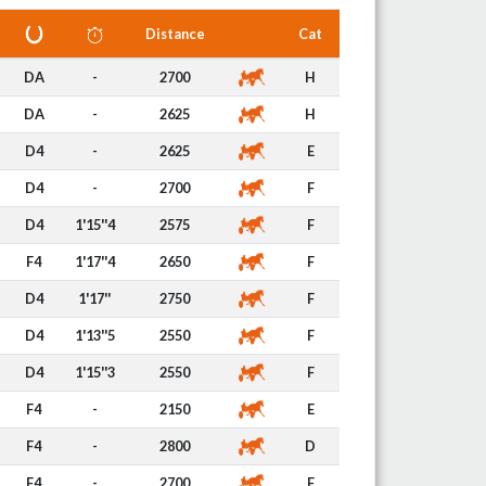
Distance
Cat
DA
-
2700
H
DA
-
2625
H
D4
-
2625
E
D4
-
2700
F
D4
1'15''4
2575
F
F4
1'17''4
2650
F
D4
1'17''
2750
F
D4
1'13''5
2550
F
D4
1'15''3
2550
F
F4
-
2150
E
F4
-
2800
D
F4
-
2700
F