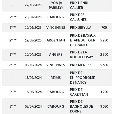
LYON (A
PRIX HENRI
-
27/10/2025
-
PARILLY)
CALLIER
PRIX DES
ème
9
25/07/2025
CABOURG
-
CALLUNES
ème
6
10/06/2025
VINCENNES
PRIX SIBYLLA
700
PRIX DE BAYEUX,
ème
2
12/05/2025
ARGENTAN
ETAPE DU TOUR
5 250
DE FRANCE
PRIX DE LA
ème
3
10/04/2025
ANGERS
2 800
ROCHE POSAY
ème
3
08/10/2024
VINCENNES
PRIX MENIPPE
5 600
PRIX DE
-
15/09/2024
REIMS
L'HIPPODROME
-
DE NANCY
PRIX DE
ème
5
16/08/2024
CABOURG
1 250
CARENTAN
PRIX DE
ème
3
05/07/2024
CABOURG
BAGNOLES DE
3 080
L'ORNE