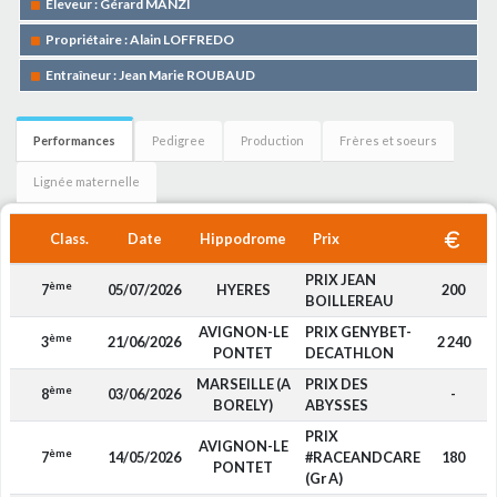
Eleveur : Gérard MANZI
Propriétaire : Alain LOFFREDO
Entraîneur : Jean Marie ROUBAUD
Performances
Pedigree
Production
Frères et soeurs
Lignée maternelle
Class.
Date
Hippodrome
Prix
PRIX JEAN
ème
7
05/07/2026
HYERES
200
BOILLEREAU
AVIGNON-LE
PRIX GENYBET-
ème
3
21/06/2026
2 240
PONTET
DECATHLON
MARSEILLE (A
PRIX DES
ème
8
03/06/2026
-
BORELY)
ABYSSES
PRIX
AVIGNON-LE
ème
7
14/05/2026
#RACEANDCARE
180
PONTET
(Gr A)