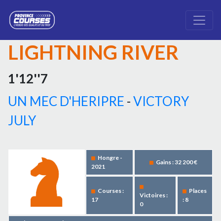
LIGHTNING RIVER
1'12''7
UN MEC D'HERIPRE
-
VICTORY
JULY
Hongre -
Gains : 32 200 €
2021
Courses :
Places
Victoires :
17
: 8
0