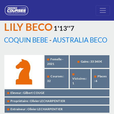
LILY BECO
1'13''7
COQUIN BEBE
-
AUSTRALIA BECO
Femelle -
Gains : 33 340 €
2021
Courses :
Places
Victoires :
32
: 6
1
Eleveur : Gilbert COUGE
Propriétaire : Olivier LECHARPENTIER
Entraîneur : Olivier LECHARPENTIER