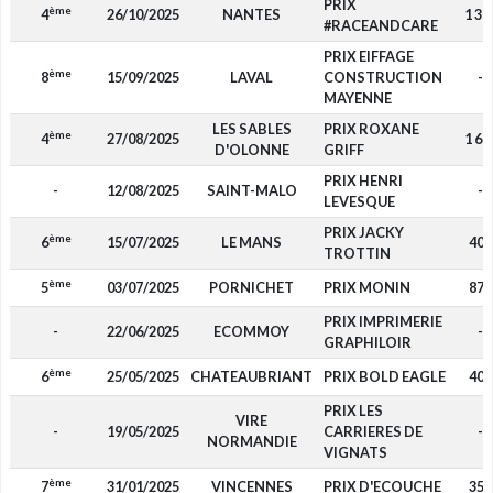
PRIX
ème
4
26/10/2025
NANTES
1 36
#RACEANDCARE
PRIX EIFFAGE
ème
8
15/09/2025
LAVAL
CONSTRUCTION
-
MAYENNE
LES SABLES
PRIX ROXANE
ème
4
27/08/2025
1 68
D'OLONNE
GRIFF
PRIX HENRI
-
12/08/2025
SAINT-MALO
-
LEVESQUE
PRIX JACKY
ème
6
15/07/2025
LE MANS
400
TROTTIN
ème
5
03/07/2025
PORNICHET
PRIX MONIN
875
PRIX IMPRIMERIE
-
22/06/2025
ECOMMOY
-
GRAPHILOIR
ème
6
25/05/2025
CHATEAUBRIANT
PRIX BOLD EAGLE
400
PRIX LES
VIRE
-
19/05/2025
CARRIERES DE
-
NORMANDIE
VIGNATS
ème
7
31/01/2025
VINCENNES
PRIX D'ECOUCHE
350