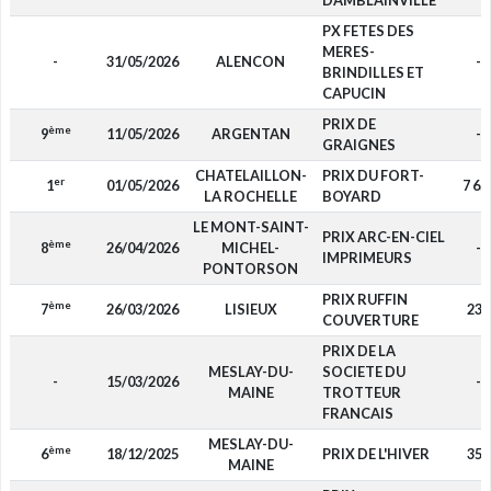
DAMBLAINVILLE
PX FETES DES
MERES-
-
31/05/2026
ALENCON
-
BRINDILLES ET
CAPUCIN
PRIX DE
ème
9
11/05/2026
ARGENTAN
-
GRAIGNES
CHATELAILLON-
PRIX DU FORT-
er
1
01/05/2026
7 65
LA ROCHELLE
BOYARD
LE MONT-SAINT-
PRIX ARC-EN-CIEL
ème
8
26/04/2026
MICHEL-
-
IMPRIMEURS
PONTORSON
PRIX RUFFIN
ème
7
26/03/2026
LISIEUX
230
COUVERTURE
PRIX DE LA
MESLAY-DU-
SOCIETE DU
-
15/03/2026
-
MAINE
TROTTEUR
FRANCAIS
MESLAY-DU-
ème
6
18/12/2025
PRIX DE L'HIVER
350
MAINE