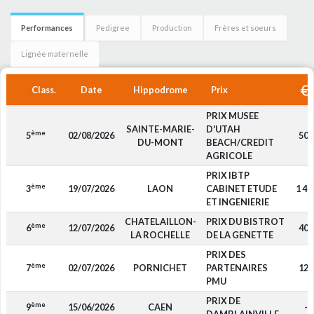
Performances
Pedigree
Production
Frères et soeurs
Lignée maternelle
Class.
Date
Hippodrome
Prix
PRIX MUSEE
SAINTE-MARIE-
D'UTAH
ème
5
02/08/2026
500
DU-MONT
BEACH/CREDIT
AGRICOLE
PRIX IBTP
ème
3
19/07/2026
LAON
CABINET ETUDE
1 40
ET INGENIERIE
CHATELAILLON-
PRIX DU BISTROT
ème
6
12/07/2026
400
LA ROCHELLE
DE LA GENETTE
PRIX DES
ème
7
02/07/2026
PORNICHET
PARTENAIRES
120
PMU
PRIX DE
ème
9
15/06/2026
CAEN
-