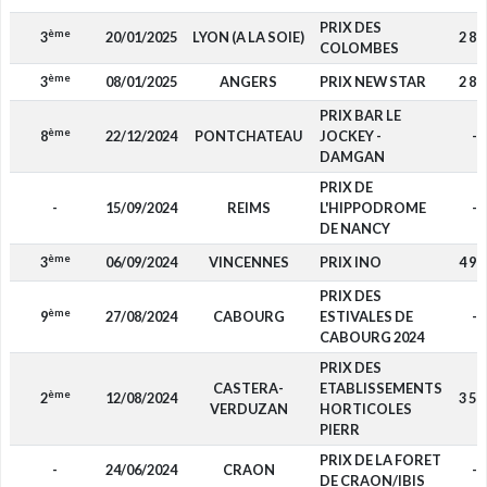
PRIX DES
ème
3
20/01/2025
LYON (A LA SOIE)
2 80
COLOMBES
ème
3
08/01/2025
ANGERS
PRIX NEW STAR
2 80
PRIX BAR LE
ème
8
22/12/2024
PONTCHATEAU
JOCKEY -
-
DAMGAN
PRIX DE
-
15/09/2024
REIMS
L'HIPPODROME
-
DE NANCY
ème
3
06/09/2024
VINCENNES
PRIX INO
4 90
PRIX DES
ème
9
27/08/2024
CABOURG
ESTIVALES DE
-
CABOURG 2024
PRIX DES
CASTERA-
ETABLISSEMENTS
ème
2
12/08/2024
3 50
VERDUZAN
HORTICOLES
PIERR
PRIX DE LA FORET
-
24/06/2024
CRAON
-
DE CRAON/IBIS