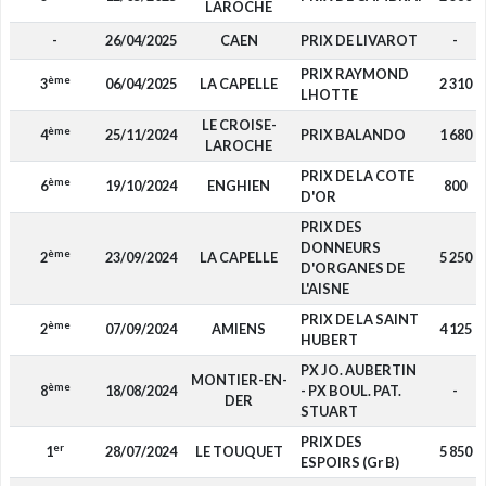
LAROCHE
-
26/04/2025
CAEN
PRIX DE LIVAROT
-
PRIX RAYMOND
ème
3
06/04/2025
LA CAPELLE
2 310
LHOTTE
LE CROISE-
ème
4
25/11/2024
PRIX BALANDO
1 680
LAROCHE
PRIX DE LA COTE
ème
6
19/10/2024
ENGHIEN
800
D'OR
PRIX DES
DONNEURS
ème
2
23/09/2024
LA CAPELLE
5 250
D'ORGANES DE
L'AISNE
PRIX DE LA SAINT
ème
2
07/09/2024
AMIENS
4 125
HUBERT
PX JO. AUBERTIN
MONTIER-EN-
ème
8
18/08/2024
- PX BOUL. PAT.
-
DER
STUART
PRIX DES
er
1
28/07/2024
LE TOUQUET
5 850
ESPOIRS (Gr B)