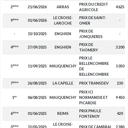
PRIX DU CREDIT
ème
2
21/06/2026
ARRAS
4 625
AGRICOLE
LE CROISE-
PRIX DE SAINT-
ème
9
01/06/2026
-
LAROCHE
OMER
PRIX DE
-
13/10/2025
ENGHIEN
-
JONQUIERES
PRIX DE
ème
4
27/09/2025
ENGHIEN
3 200
THOMERY
PRIX LE
BELLENCOMBRE
ème
5
11/09/2025
MAUQUENCHY
1 050
DE
BELLENCOMBRE
ème
7
26/08/2025
LA CAPELLE
PRIX TRANSDEV
230
PRIX ICI
er
1
06/08/2025
MAUQUENCHY
NORMANDIE ET
9 450
PICARDIE
PRIX PMU LE
ème
6
01/06/2025
REIMS
420
FONTENOY
LE CROISE-
ème
3
12/05/2025
PRIX DE CAMBRAI
2 380