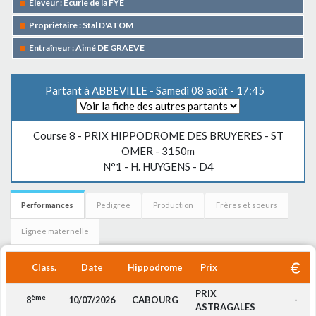
Eleveur : Ecurie de la FYE
Propriétaire : Stal D'ATOM
Entraîneur : Aimé DE GRAEVE
Partant à ABBEVILLE - Samedi 08 août - 17:45
Course 8 -
PRIX HIPPODROME DES BRUYERES - ST
OMER
- 3150m
N°1 - H. HUYGENS - D4
Performances
Pedigree
Production
Frères et soeurs
Lignée maternelle
Class.
Date
Hippodrome
Prix
PRIX
ème
8
10/07/2026
CABOURG
-
ASTRAGALES