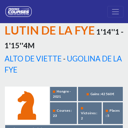
LUTIN DE LA FYE
1'14''1 -
1'15''4M
ALTO DE VIETTE
-
UGOLINA DE LA
FYE
Hongre -
Gains : 42 560 €
2021
Courses :
Places
Victoires :
23
: 5
2