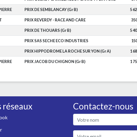
PIERRE
PRIX DE SEMBLANCAY (Gr B)
5 6
T
PRIX REVERDY - RACE AND CARE
35
PRIX DE THOUARS (Gr B)
5 4
PRIX SAS SECHE ECO INDUSTRIES
15
PRIX HIPPODROME LA ROCHE SUR YON (Gr A)
1 6
PIERRE
PRIX JACOB DU CHIGNON (Gr B)
1 7
 réseaux
Contactez-nous
ook
r