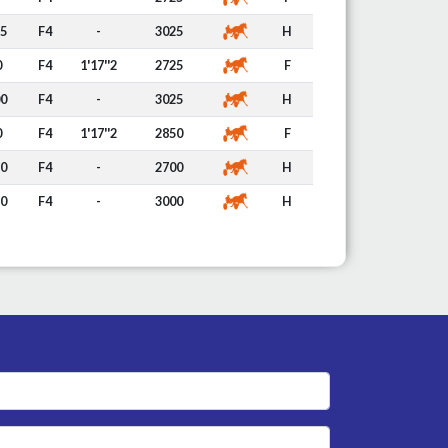
25
F4
-
3025
H
0
F4
1'17''2
2725
F
00
F4
-
3025
H
0
F4
1'17''2
2850
F
80
F4
-
2700
H
50
F4
-
3000
H