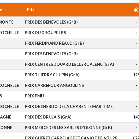
e
Prix
-MONTS
PRIX DES BENEVOLES (Gr B)
-
ROCHELLE
PRIX DU GROUPE LBS
-
PRIX FERDINAND REAUD (Gr B)
-
PRIX DES BENEVOLES (Gr B)
-
PRIX CENTRE EDOUARD LECLERC ALENC (Gr A)
-
PRIX THIERRY CHUPIN (Gr A)
12
ROCHELLE
PRIX CARREFOUR ANGOULINS
-
S
PRIX PMU+
-
ROCHELLE
PRIX DE L'HEBDO DE LA CHARENTE MARITIME
-
TAGNE
PRIX DES BRULAIS (Gr A)
14
OLONNE
PRIX MERCEDES LES SABLES D'OLONNE (Gr B)
-
PRIX GUERET CARRELAGE ET CANIOT PEINTURE
87