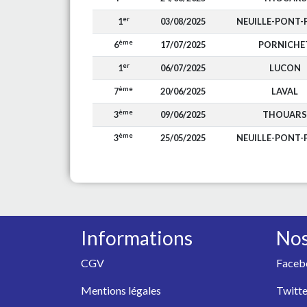
er
1
03/08/2025
NEUILLE-PONT-
ème
6
17/07/2025
PORNICHE
er
1
06/07/2025
LUCON
ème
7
20/06/2025
LAVAL
ème
3
09/06/2025
THOUARS
ème
3
25/05/2025
NEUILLE-PONT-
Informations
Nos
CGV
Faceb
Mentions légales
Twitte