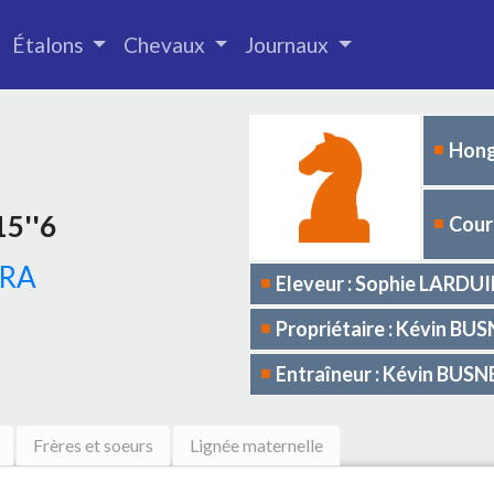
Étalons
Chevaux
Journaux
Hong
15''6
Cours
RA
Eleveur : Sophie LAR
Propriétaire : Kévin BU
Entraîneur : Kévin BUSN
Frères et soeurs
Lignée maternelle