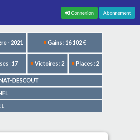
Connexion
Abonnement
re - 2021
Gains : 16 102 €
es : 17
Victoires : 2
Places : 2
DUINAT-DESCOUT
SNEL
EL