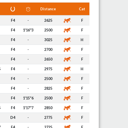
Distance
Cat
F4
-
2625
F
F4
1'16''3
2500
F
F4
-
3025
H
F4
-
2700
F
F4
-
2650
F
5
F4
-
2975
H
F4
-
2500
F
F4
-
2825
F
F4
1'15''6
2500
F
5
F4
1'17''7
2850
F
D4
-
2775
F
7
F4
-
2725
F