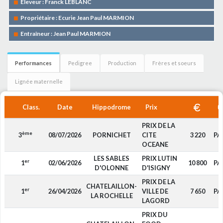
Eleveur : Franck LEBLANC
Propriétaire : Ecurie Jean Paul MARMION
Entraîneur : Jean Paul MARMION
Performances
Pedigree
Production
Frères et soeurs
Lignée maternelle
Class.
Date
Hippodrome
Prix
PRIX DE LA
ème
3
08/07/2026
PORNICHET
CITE
3 220
PA
OCEANE
LES SABLES
PRIX LUTIN
er
1
02/06/2026
10 800
PA
D'OLONNE
D'ISIGNY
PRIX DE LA
CHATELAILLON-
er
1
26/04/2026
VILLE DE
7 650
PA
LA ROCHELLE
LAGORD
PRIX DU