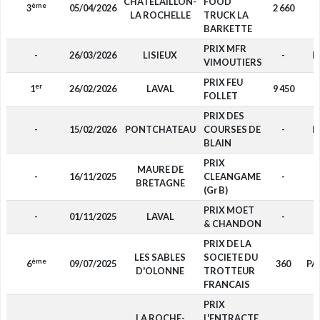
CHATELAILLON-
FOOD
ème
3
05/04/2026
2 660
F
LA ROCHELLE
TRUCK LA
BARKETTE
PRIX MFR
-
26/03/2026
LISIEUX
-
D
VIMOUTIERS
PRIX FEU
er
1
26/02/2026
LAVAL
9 450
F
FOLLET
PRIX DES
-
15/02/2026
PONTCHATEAU
COURSES DE
-
D
BLAIN
PRIX
MAURE DE
-
16/11/2025
CLEANGAME
-
F
BRETAGNE
(Gr B)
PRIX MOET
-
01/11/2025
LAVAL
-
F
& CHANDON
PRIX DE LA
LES SABLES
SOCIETE DU
ème
6
09/07/2025
360
PA
D'OLONNE
TROTTEUR
FRANCAIS
PRIX
LA ROCHE-
L'ENTRACTE