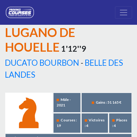
LUGANO DE
HOUELLE
1'12''9
DUCATO BOURBON
-
BELLE DES
LANDES
Mâle -
Gains : 51 165 €
2021
Courses :
Victoires
Places
19
: 4
: 4