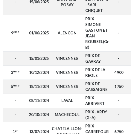
-
15/06/2025
-
D
POSAY
- SARL
CHIQUET
PRIX
SIMONE
GASTON ET
ème
9
01/06/2025
ALENCON
-
F
JEAN
ROUSSEL(Gr
B)
PRIX DE
-
15/01/2025
VINCENNES
-
D
GAVRAY
PRIX DE LA
ème
3
10/12/2024
VINCENNES
4 900
P
REOLE
PRIX DE
ème
5
18/11/2024
VINCENNES
1 750
F
CASSAIGNE
PRIX
-
08/11/2024
LAVAL
-
F
ABRIVERT
PRIX JARDY
-
20/10/2024
MACHECOUL
-
F
(Gr A)
PRIX
CHATELAILLON-
er
1
13/07/2024
CARREFOUR
6 750
F