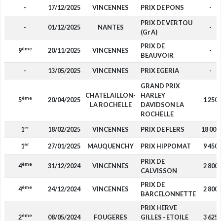
-
17/12/2025
VINCENNES
PRIX DE PONS
-
PRIX DE VERTOU
-
01/12/2025
NANTES
-
(Gr A)
PRIX DE
ème
9
20/11/2025
VINCENNES
-
BEAUVOIR
-
13/05/2025
VINCENNES
PRIX EGERIA
-
GRAND PRIX
CHATELAILLON-
HARLEY
ème
5
20/04/2025
1 250
LA ROCHELLE
DAVIDSON LA
ROCHELLE
er
1
18/02/2025
VINCENNES
PRIX DE FLERS
18 000
er
1
27/01/2025
MAUQUENCHY
PRIX HIPPOMAT
9 450
PRIX DE
ème
4
31/12/2024
VINCENNES
2 800
CALVISSON
PRIX DE
ème
4
24/12/2024
VINCENNES
2 800
BARCELONNETTE
PRIX HERVE
ème
2
08/05/2024
FOUGERES
GILLES - ETOILE
3 625