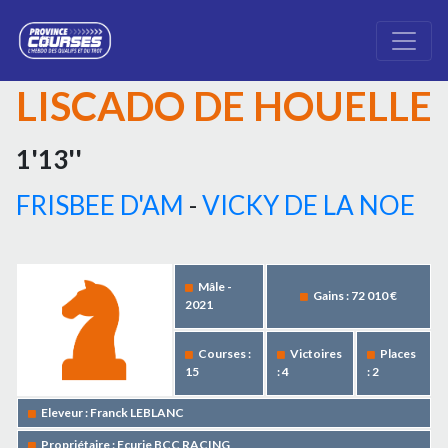
LISCADO DE HOUELLE
1'13''
FRISBEE D'AM
-
VICKY DE LA NOE
Mâle -
Gains : 72 010 €
2021
Courses :
Victoires
Places
15
: 4
: 2
Eleveur : Franck LEBLANC
Propriétaire : Ecurie BCC RACING