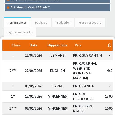
Entraîneur : Kevin LEBLANC
Performances
Pedigree
Production
Frères et soeurs
Lignée maternelle
Class.
Date
Hippodrome
Prix
-
13/07/2026
LE MANS
PRIX GUY CANTIN
-
PRIX JOURNAL
WEEK-END
ème
7
27/06/2026
ENGHIEN
460
(PORTE ST-
MARTIN)
-
03/06/2026
LAVAL
PRIX V AND B
-
PRIX DE
er
1
18/01/2026
VINCENNES
18 000
BEAUCOURT
PRIX PIERRE
ème
2
06/01/2026
VINCENNES
10 000
RAFFRE