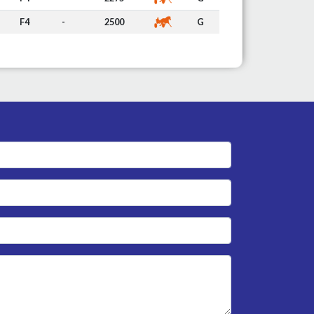
F4
-
2500
G