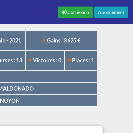
Connexion
Abonnement
le - 2021
Gains : 3 625 €
urses : 13
Victoires : 0
Places : 1
el MALDONADO
me NOYON