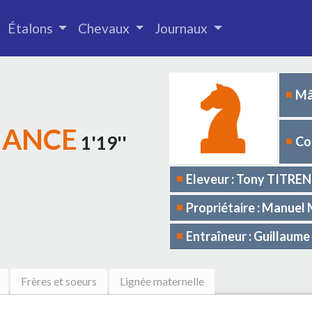
Étalons
Chevaux
Journaux
Mâ
MANCE
1'19''
Co
Eleveur : Tony TITREN
Propriétaire : Manu
Entraîneur : Guillau
Frères et soeurs
Lignée maternelle