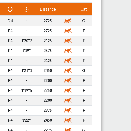
Distance
Cat
D4
-
2725
G
F4
-
2725
F
F4
1'20''7
2125
F
F4
1'19''
2575
F
F4
-
2125
F
F4
1'21''1
2450
G
F4
-
2200
F
F4
1'19''5
2250
F
F4
-
2200
F
F4
-
2375
F
F4
1'22''
2450
F
F4
-
2275
G