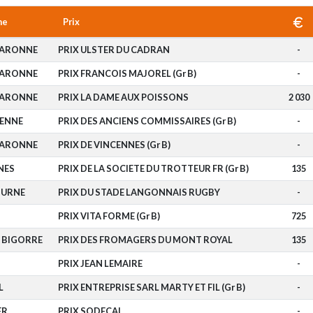
me
Prix
GARONNE
PRIX ULSTER DU CADRAN
-
GARONNE
PRIX FRANCOIS MAJOREL (Gr B)
-
GARONNE
PRIX LA DAME AUX POISSONS
2 030
RENNE
PRIX DES ANCIENS COMMISSAIRES (Gr B)
-
GARONNE
PRIX DE VINCENNES (Gr B)
-
NES
PRIX DE LA SOCIETE DU TROTTEUR FR (Gr B)
135
OURNE
PRIX DU STADE LANGONNAIS RUGBY
-
PRIX VITA FORME (Gr B)
725
 BIGORRE
PRIX DES FROMAGERS DU MONT ROYAL
135
PRIX JEAN LEMAIRE
-
L
PRIX ENTREPRISE SARL MARTY ET FIL (Gr B)
-
ER
PRIX SODECAL
-