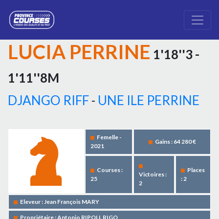
LUCIA PERRINE
1'18''3 -
1'11''8M
DJANGO RIFF
-
UNE ILE PERRINE
Femelle -
Gains : 64 280 €
2021
Courses :
Places
Victoires :
25
: 2
2
Eleveur : Jean François MARY
Propriétaire : Antonio RIPOLL RIGO