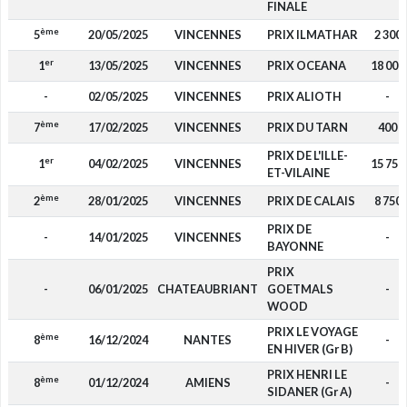
FINALE
ème
5
20/05/2025
VINCENNES
PRIX ILMATHAR
2 300
er
1
13/05/2025
VINCENNES
PRIX OCEANA
18 000
-
02/05/2025
VINCENNES
PRIX ALIOTH
-
ème
7
17/02/2025
VINCENNES
PRIX DU TARN
400
PRIX DE L'ILLE-
er
1
04/02/2025
VINCENNES
15 750
ET-VILAINE
ème
2
28/01/2025
VINCENNES
PRIX DE CALAIS
8 750
PRIX DE
-
14/01/2025
VINCENNES
-
BAYONNE
PRIX
-
06/01/2025
CHATEAUBRIANT
GOETMALS
-
WOOD
PRIX LE VOYAGE
ème
8
16/12/2024
NANTES
-
EN HIVER (Gr B)
PRIX HENRI LE
ème
8
01/12/2024
AMIENS
-
SIDANER (Gr A)