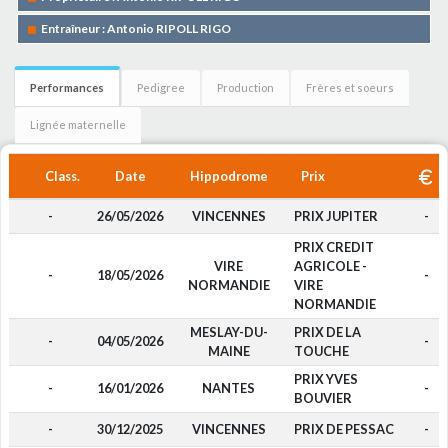
Entraîneur : Antonio RIPOLL RIGO
Performances
Pedigree
Production
Frères et soeurs
Lignée maternelle
Class.
Date
Hippodrome
Prix
-
26/05/2026
VINCENNES
PRIX JUPITER
-
PRIX CREDIT
VIRE
AGRICOLE -
-
18/05/2026
-
NORMANDIE
VIRE
NORMANDIE
MESLAY-DU-
PRIX DE LA
-
04/05/2026
-
MAINE
TOUCHE
PRIX YVES
-
16/01/2026
NANTES
-
BOUVIER
-
30/12/2025
VINCENNES
PRIX DE PESSAC
-