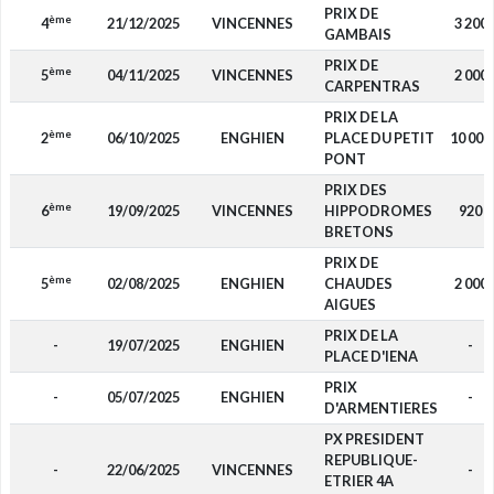
PRIX DE
ème
4
21/12/2025
VINCENNES
3 200
GAMBAIS
PRIX DE
ème
5
04/11/2025
VINCENNES
2 000
CARPENTRAS
PRIX DE LA
ème
2
06/10/2025
ENGHIEN
PLACE DU PETIT
10 000
PONT
PRIX DES
ème
6
19/09/2025
VINCENNES
HIPPODROMES
920
BRETONS
PRIX DE
ème
5
02/08/2025
ENGHIEN
CHAUDES
2 000
AIGUES
PRIX DE LA
-
19/07/2025
ENGHIEN
-
PLACE D'IENA
PRIX
-
05/07/2025
ENGHIEN
-
D'ARMENTIERES
PX PRESIDENT
REPUBLIQUE-
-
22/06/2025
VINCENNES
-
ETRIER 4A