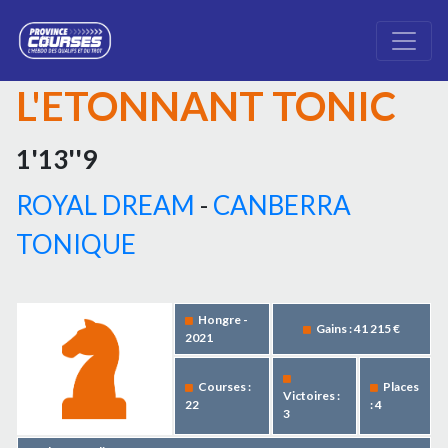
L'ETONNANT TONIC
1'13''9
ROYAL DREAM
-
CANBERRA
TONIQUE
Hongre -
Gains : 41 215 €
2021
Courses :
Places
Victoires :
22
: 4
3