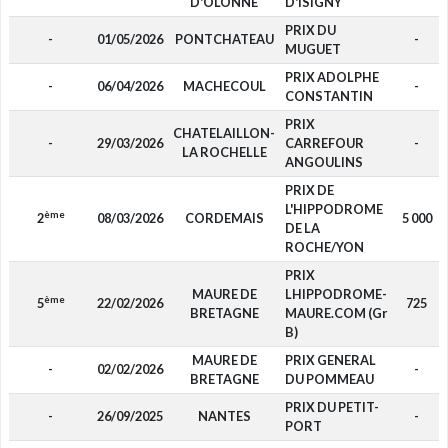
D'OLONNE
D'ISIGNY
PRIX DU
-
01/05/2026
PONTCHATEAU
-
MUGUET
PRIX ADOLPHE
-
06/04/2026
MACHECOUL
-
CONSTANTIN
PRIX
CHATELAILLON-
-
29/03/2026
CARREFOUR
-
LA ROCHELLE
ANGOULINS
PRIX DE
L'HIPPODROME
ème
2
08/03/2026
CORDEMAIS
5 000
DE LA
ROCHE/YON
PRIX
MAURE DE
LHIPPODROME-
ème
5
22/02/2026
725
BRETAGNE
MAURE.COM (Gr
B)
MAURE DE
PRIX GENERAL
-
02/02/2026
-
BRETAGNE
DU POMMEAU
PRIX DU PETIT-
-
26/09/2025
NANTES
-
PORT