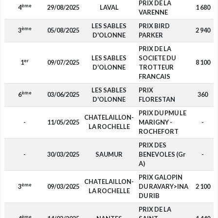
PRIX DE LA
ème
4
29/08/2025
LAVAL
1 680
VARENNE
LES SABLES
PRIX BIRD
ème
3
05/08/2025
2 940
D'OLONNE
PARKER
PRIX DE LA
LES SABLES
SOCIETE DU
er
1
09/07/2025
8 100
D'OLONNE
TROTTEUR
FRANCAIS
LES SABLES
PRIX
ème
6
03/06/2025
360
D'OLONNE
FLORESTAN
PRIX DU PMU LE
CHATELAILLON-
-
11/05/2025
MARIGNY -
-
LA ROCHELLE
ROCHEFORT
PRIX DES
-
30/03/2025
SAUMUR
BENEVOLES (Gr
-
A)
PRIX GALOPIN
CHATELAILLON-
ème
3
09/03/2025
DU RAVARY>INA
2 100
LA ROCHELLE
DU RIB
PRIX DE LA
ème