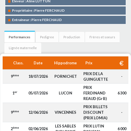
Eleveur : Aline LUTTUN
Propriétaire : Pierre FERCHAUD
Entraîneur : Pierre FERCHAUD
Performances
Pedigree
Production
Frères et soeurs
Lignée maternelle
Class.
Date
Hippodrome
Prix
PRIX DE LA
ème
9
18/07/2026
PORNICHET
-
GUINGUETTE
PRIX
er
1
05/07/2026
LUCON
FERDINAND
6 300
REAUD (Gr B)
PRIX BILLETS
ème
9
12/06/2026
VINCENNES
DISCOUNT
-
(PRIX LOMIA)
LES SABLES
PRIX LUTIN
ème
2
02/06/2026
6 000